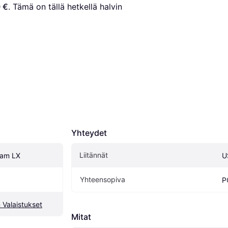
 €
. Tämä on tällä hetkellä halvin 
Yhteydet
Liitännät
eam LX
U
Yhteensopiva
P
Valaistukset
Mitat