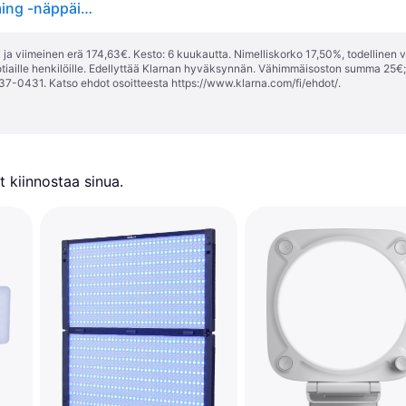
Logitech G Litra Beam LX Kaksipuolinen RGB Streaming -näppäinvalo - Lampehoved - 1 hoveder - LED - DC
ja viimeinen erä 174,63€. Kesto: 6 kuukautta. Nimelliskorko 17,50%, todellinen 
tiaille henkilöille. Edellyttää Klarnan hyväksynnän. Vähimmäisoston summa 25€
37-0431. Katso ehdot osoitteesta
https://www.klarna.com/fi/ehdot/
.
 kiinnostaa sinua.