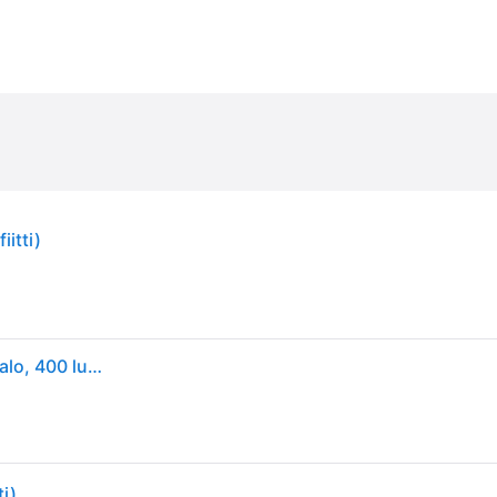
itti)
Logitech Litra Beam LX -kaksipuolinen suoratoistovalo, 400 lumenia, 2700-6500 kelviniä, grafiitti
ti)