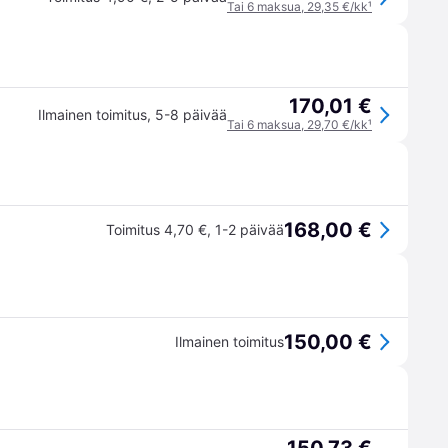
Tai 6 maksua, 29,35 €/kk
¹
170,01 €
Ilmainen toimitus
,
5-8 päivää
Tai 6 maksua, 29,70 €/kk
¹
168,00 €
Toimitus 4,70 €
,
1-2 päivää
150,00 €
Ilmainen toimitus