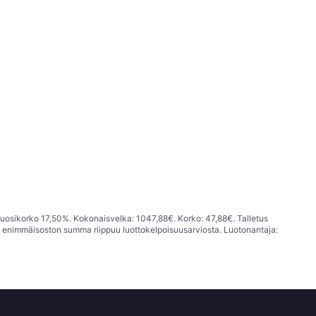
vuosikorko 17,50%. Kokonaisvelka: 1047,88€. Korko: 47,88€. Talletus
; enimmäisoston summa riippuu luottokelpoisuusarviosta. Luotonantaja: