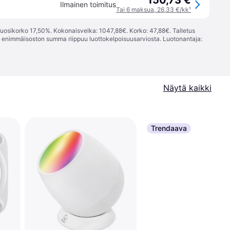
150,73 €
Ilmainen toimitus
Tai 6 maksua, 26,33 €/kk
¹
vuosikorko 17,50%. Kokonaisvelka: 1047,88€. Korko: 47,88€. Talletus
; enimmäisoston summa riippuu luottokelpoisuusarviosta. Luotonantaja:
Näytä kaikki
Trendaava