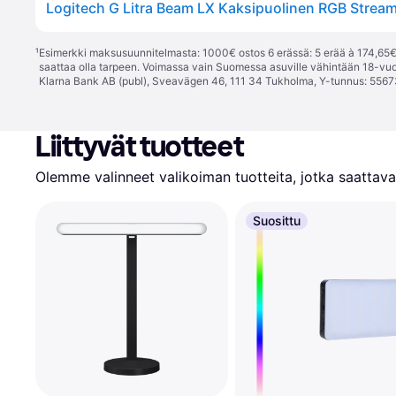
¹
Esimerkki maksusuunnitelmasta: 1000€ ostos 6 erässä: 5 erää à 174,65€ 
saattaa olla tarpeen. Voimassa vain Suomessa asuville vähintään 18-vuo
Klarna Bank AB (publ), Sveavägen 46, 111 34 Tukholma, Y-tunnus: 5567
Liittyvät tuotteet
Olemme valinneet valikoiman tuotteita, jotka saattavat
Suosittu