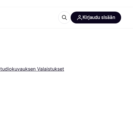
Kirjaudu sisään
totarvikkeet
rna?
tudiokuvauksen Valaistukset
 kategoriat