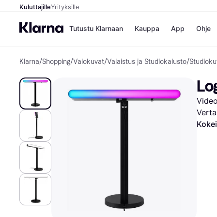
Kuluttajille
Yrityksille
Tutustu Klarnaan
Kauppa
App
Ohje
Klarna
/
Shopping
/
Valokuvat
/
Valaistus ja Studiokalusto
/
Studioku
Kaupat
Ma
Booking.
Mak
Lo
Gigantti
Mak
H&M
Mak
Vide
Peten Koi
kul
Wolt
Mak
Verta
Rah
Kokei
Mob
Kauppahakem