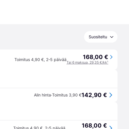
Suositeltu
168,00 €
Toimitus 4,90 €
,
2-5 päivää
Tai 6 maksua, 29,35 €/kk
¹
142,90 €
·
Alin hinta
Toimitus 3,90 €
168,00 €
Toimitus 4,90 €
,
2-5 päivää