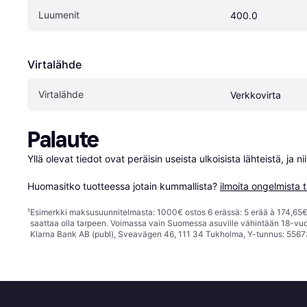
Luumenit
400.0
Virtalähde
Virtalähde
Verkkovirta
Palaute
Yllä olevat tiedot ovat peräisin useista ulkoisista lähteistä, ja 
Huomasitko tuotteessa jotain kummallista? 
ilmoita ongelmista t
¹
Esimerkki maksusuunnitelmasta: 1000€ ostos 6 erässä: 5 erää à 174,65€ 
saattaa olla tarpeen. Voimassa vain Suomessa asuville vähintään 18-vuo
Klarna Bank AB (publ), Sveavägen 46, 111 34 Tukholma, Y-tunnus: 5567