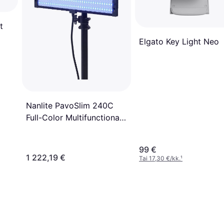
t
Elgato Key Light Neo
Nanlite PavoSlim 240C
Full-Color Multifunctional
Area Light
99 €
1 222,19 €
Tai 17,30 €/kk.
¹