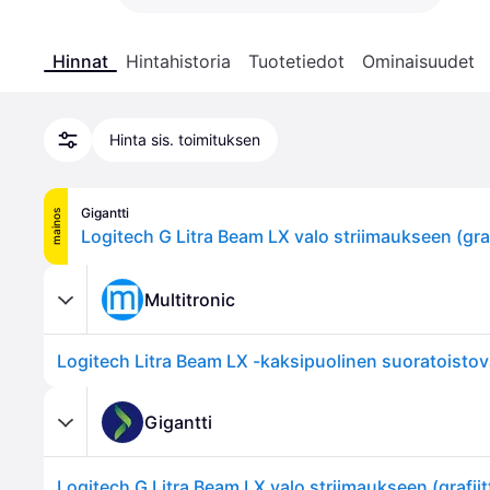
Hinnat
Hintahistoria
Tuotetiedot
Ominaisuudet
Hinta sis. toimituksen
Gigantti
mainos
Logitech G Litra Beam LX valo striimaukseen (grafi
Multitronic
Gigantti
Logitech G Litra Beam LX valo striimaukseen (grafiit