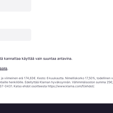
niitä kannattaa käyttää vain suuntaa antavina.

äällä
.
ja viimeinen erä 174,63€. Kesto: 6 kuukautta. Nimelliskorko 17,50%, todellinen 
tiaille henkilöille. Edellyttää Klarnan hyväksynnän. Vähimmäisoston summa 25€
37-0431. Katso ehdot osoitteesta
https://www.klarna.com/fi/ehdot/
.