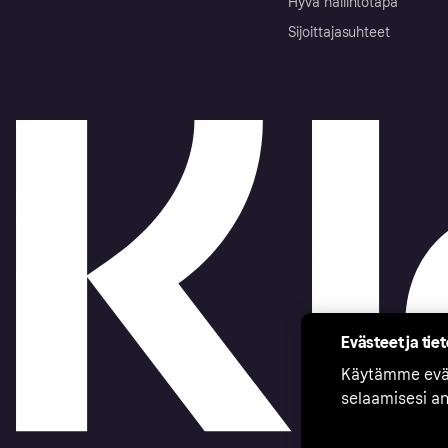
Hyvä hallintotapa
Sijoittajasuhteet
Evästeet ja tie
Käytämme eväs
selaamisesi a