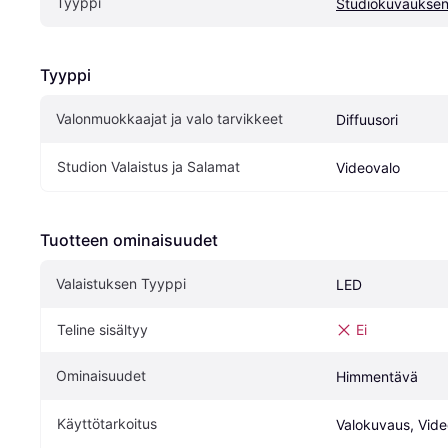
Tyyppi
Studiokuvauksen 
Tyyppi
Valonmuokkaajat ja valo tarvikkeet
Diffuusori
Studion Valaistus ja Salamat
Videovalo
Tuotteen ominaisuudet
Valaistuksen Tyyppi
LED
Teline sisältyy
Ei
Ominaisuudet
Himmentävä
Käyttötarkoitus
Valokuvaus, Vide