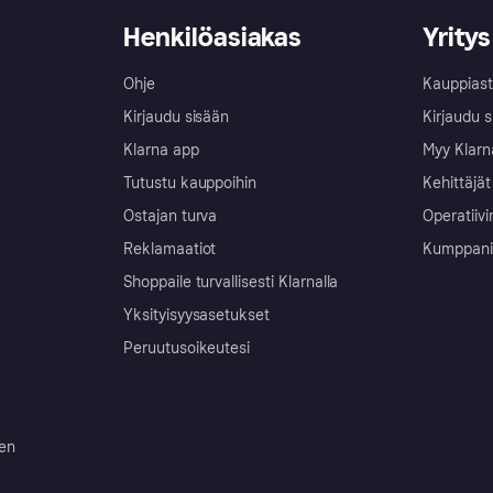
Henkilöasiakas
Yritys
Ohje
Kauppiast
Kirjaudu sisään
Kirjaudu s
Klarna app
Myy Klarn
Tutustu kauppoihin
Kehittäjät
Ostajan turva
Operatiivi
Reklamaatiot
Kumppanit 
Shoppaile turvallisesti Klarnalla
Yksityisyysasetukset
Peruutusoikeutesi
ten