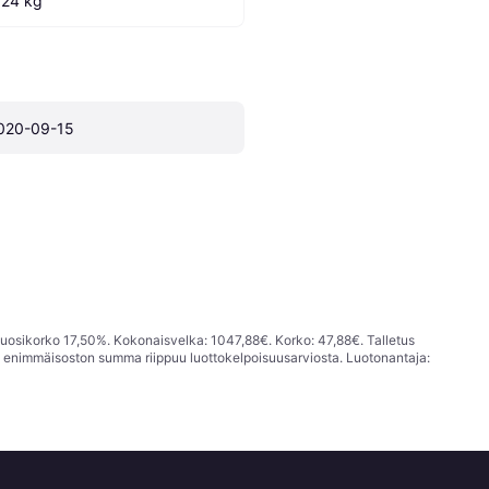
.24 kg
020-09-15
vuosikorko 17,50%. Kokonaisvelka: 1047,88€. Korko: 47,88€. Talletus
; enimmäisoston summa riippuu luottokelpoisuusarviosta. Luotonantaja: