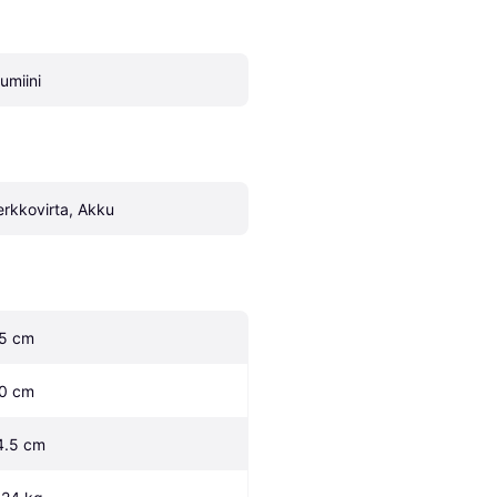
lumiini
erkkovirta, Akku
.5 cm
.0 cm
4.5 cm