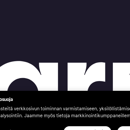
tosuoja
teitä verkkosivun toiminnan varmistamiseen, yksilöllistämi
nalysointiin. Jaamme myös tietoja markkinointikumppaneille