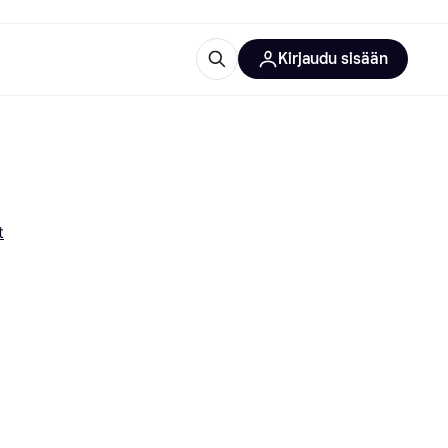
Kirjaudu sisään
totarvikkeet
rna?
t
 kategoriat