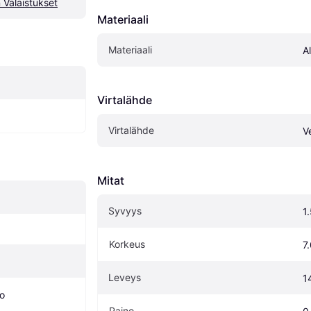
Valaistukset
Materiaali
Materiaali
A
Virtalähde
Virtalähde
V
Mitat
Syvyys
1
Korkeus
7
Leveys
1
o
Paino