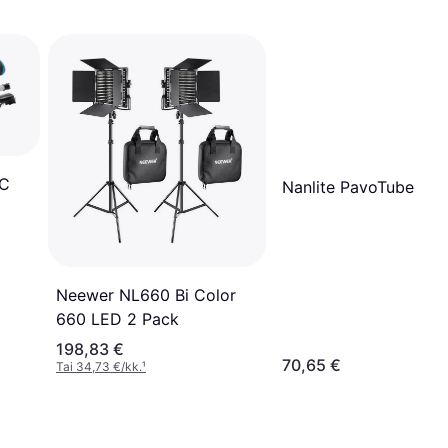
0C
Nanlite PavoTube II 6
Neewer NL660 Bi Color
660 LED 2 Pack
198,83 €
70,65 €
Tai 34,73 €/kk.
¹