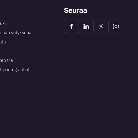
Seuraa
uki
isään yrityksenä
alla
nen tila
ja integraatiot