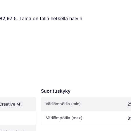
82,97 €
. Tämä on tällä hetkellä halvin 
Suorituskyky
Värilämpötila (min)
Creative M1
2
Värilämpötila (max)
8