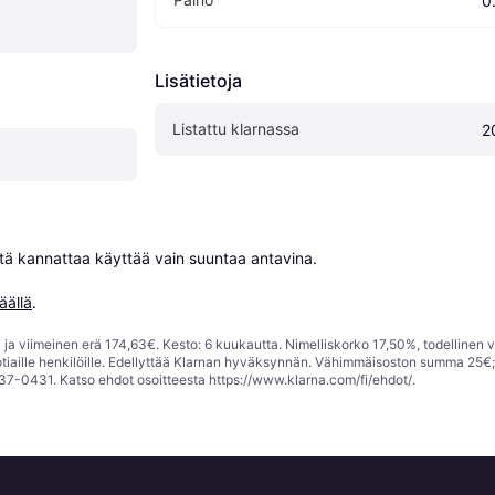
0
Lisätietoja
Listattu klarnassa
2
niitä kannattaa käyttää vain suuntaa antavina.

äällä
.
ja viimeinen erä 174,63€. Kesto: 6 kuukautta. Nimelliskorko 17,50%, todellinen 
tiaille henkilöille. Edellyttää Klarnan hyväksynnän. Vähimmäisoston summa 25€
37-0431. Katso ehdot osoitteesta
https://www.klarna.com/fi/ehdot/
.