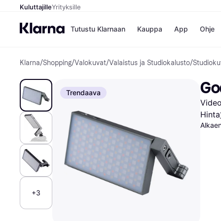
Kuluttajille
Yrityksille
Tutustu Klarnaan
Kauppa
App
Ohje
Klarna
/
Shopping
/
Valokuvat
/
Valaistus ja Studiokalusto
/
Studioku
Kaupat
Mak
Booking.
Mak
Go
Gigantti
Mak
Trendaava
H&M
Mak
Vide
Peten Koi
Mak
Wolt
Rah
Hinta
Mob
Alkae
Kauppahakem
+3