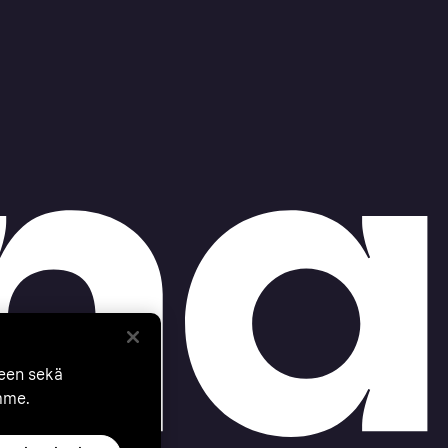
seen sekä
mme.