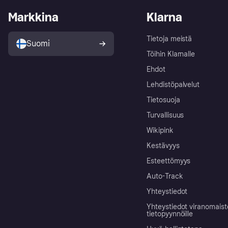
Markkina
Klarna
Tietoja meistä
Suomi
Töihin Klarnalle
Ehdot
Lehdistöpalvelut
Tietosuoja
Turvallisuus
Wikipink
Kestävyys
Esteettömyys
Auto-Track
Yhteystiedot
Yhteystiedot viranomais
tietopyynnöille