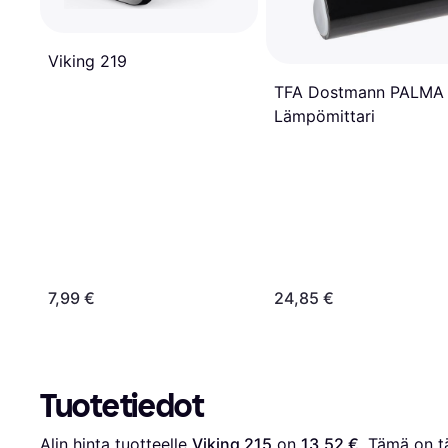
Viking 219
TFA Dostmann PALMA
Lämpömittari
7,99 €
24,85 €
Tuotetiedot
Alin hinta tuotteelle 
Viking 215
 on 
13,52 €
. Tämä on tä