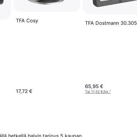
TFA Cosy
TFA Dostmann 30.305
65,95 €
17,72 €
Tai 11,52 €/kk.
¹
llä hetkellä halvin tarjous 
5
 kaupan 