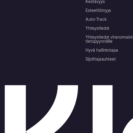
Kestävyys
Esteettömyys
Auto-Track
Yhteystiedot
Yhteystiedot viranomais
tietopyynnöille
Hyvä hallintotapa
Sijoittajasuhteet