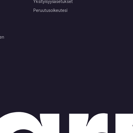
Yksityisyysasetukset
Peruutusoikeutesi
ten