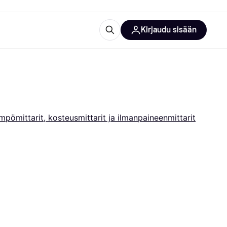
Kirjaudu sisään
totarvikkeet
rna?
mpömittarit, kosteusmittarit ja ilmanpaineenmittarit
 kategoriat