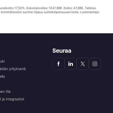
vuosikorko 17,50%. Kokonaisvelka: 1047,88€. Korko: 47,88€. Talletus
; enimmäisoston summa riippuu luottokelpoisuusarviosta. Luotonantaja:
Seuraa
uki
isään yrityksenä
alla
nen tila
ja integraatiot