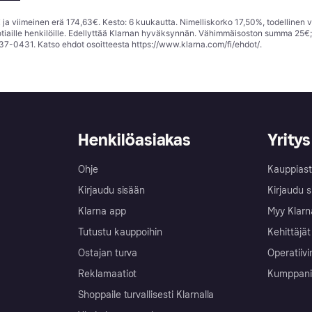
ja viimeinen erä 174,63€. Kesto: 6 kuukautta. Nimelliskorko 17,50%, todellinen 
tiaille henkilöille. Edellyttää Klarnan hyväksynnän. Vähimmäisoston summa 25€
37-0431. Katso ehdot osoitteesta
https://www.klarna.com/fi/ehdot/
.
Henkilöasiakas
Yritys
Ohje
Kauppiast
Kirjaudu sisään
Kirjaudu s
Klarna app
Myy Klarn
Tutustu kauppoihin
Kehittäjät
Ostajan turva
Operatiivi
Reklamaatiot
Kumppanit 
Shoppaile turvallisesti Klarnalla