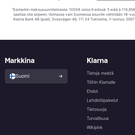
¹
Esimerkki maksusuunnitelmasta: 1000€ ostos 6 erässä: 5 erää à 174,65€ 
saattaa olla tarpeen. Voimassa vain Suomessa asuville vähintään 18-vuo
Klarna Bank AB (publ), Sveavägen 46, 111 34 Tukholma, Y-tunnus: 5567
Markkina
Klarna
Tietoja meistä
Suomi
Töihin Klarnalle
Ehdot
Lehdistöpalvelut
Tietosuoja
Turvallisuus
Wikipink