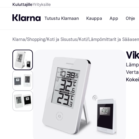
Kuluttajille
Yrityksille
Tutustu Klarnaan
Kauppa
App
Ohje
Klarna
/
Shopping
/
Koti ja Sisustus
/
Koti
/
Lämpömittarit ja Sääase
Kaupat
Mak
Booking.
Mak
Vik
Gigantti
Mak
H&M
Mak
Lämp
Peten Koi
Mak
Wolt
Rah
Verta
Mob
Kokei
Kauppahakem