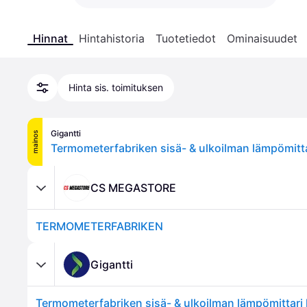
Hinnat
Hintahistoria
Tuotetiedot
Ominaisuudet
Hinta sis. toimituksen
Gigantti
mainos
Termometerfabriken sisä- & ulkoilman lämpömitt
CS MEGASTORE
TERMOMETERFABRIKEN
Gigantti
Termometerfabriken sisä- & ulkoilman lämpömittari