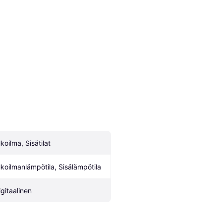
koilma, Sisätilat
lkoilmanlämpötila, Sisälämpötila
igitaalinen