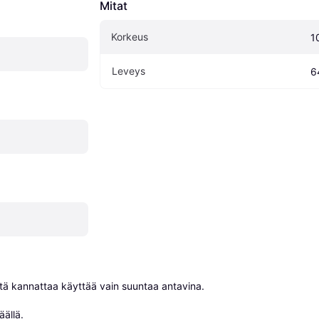
Mitat
Korkeus
1
Leveys
6
niitä kannattaa käyttää vain suuntaa antavina.

äällä
.