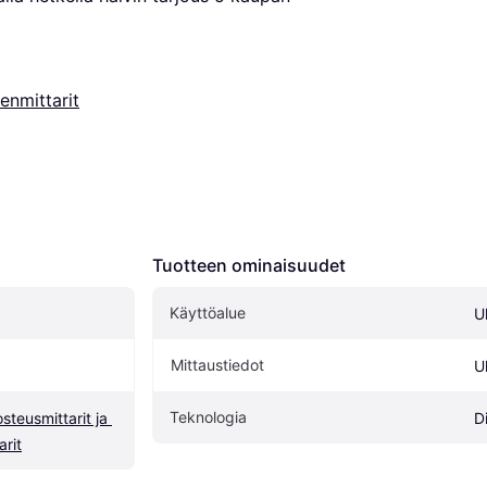
enmittarit
Tuotteen ominaisuudet
Käyttöalue
Ul
Mittaustiedot
U
Teknologia
teusmittarit ja 
D
arit