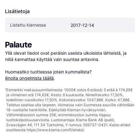
Lisätietoja
Listattu klarnassa
2017-12-14
Palaute
Yllä olevat tiedot ovat peräisin useista ulkoisista lähteistä, ja 
niitä kannattaa käyttää vain suuntaa antavina.

Huomasitko tuotteessa jotain kummallista? 
ilmoita ongelmista täällä
.
¹
Esimerkki maksusuunnitelmasta: 1000€ ostos 6 erässä: 5 erää à 174,65€
ja viimeinen erä 174,63€. Kesto: 6 kuukautta. Nimelliskorko 17,50%,
todellinen vuosikorko 17,50%. Kokonaisvelka: 1047,88€. Korko: 47,88€.
Talletus saattaa olla tarpeen. Voimassa vain Suomessa asuville vähintään
18-vuotiaille henkilöille. Edellyttää Klarnan hyväksynnän.
Vähimmäisoston summa 25€; enimmäisoston summa riippuu
luottokelpoisuusarviosta. Luotonantaja: Klarna Bank AB (publ),
Sveavägen 46, 111 34 Tukholma, Y-tunnus: 556737-0431. Katso ehdot
osoitteesta
https://www.klarna.com/fi/ehdot/
.