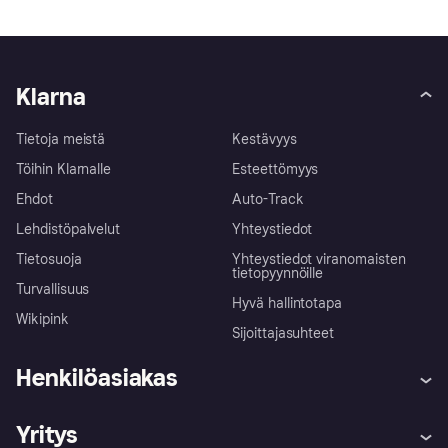
Klarna
Tietoja meistä
Kestävyys
Töihin Klarnalle
Esteettömyys
Ehdot
Auto-Track
Lehdistöpalvelut
Yhteystiedot
Tietosuoja
Yhteystiedot viranomaisten
tietopyynnöille
Turvallisuus
Hyvä hallintotapa
Wikipink
Sijoittajasuhteet
Henkilöasiakas
Ohje
Reklamaatiot
Yritys