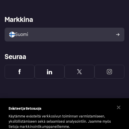
Kirjaudu sisään
Shoppaile turvallisesti Klarnalla
Kauppiastuki
Kehittäjät
Klarna app
Yksityisyysasetukset
Kirjaudu sisään yrityksenä
Operatiivinen tila
Markkina
Tutustu kauppoihin
Peruutusoikeutesi
Myy Klarnalla
Kumppanit ja integraatiot
Ostajan turva
Suomi
Seuraa
Evästeet ja tietosuoja
Käytämme evästeitä verkkosivun toiminnan varmistamiseen,
yksilöllistämiseen sekä selaamisesi analysointiin. Jaamme myös
tietoja markkinointikumppaneillemme.