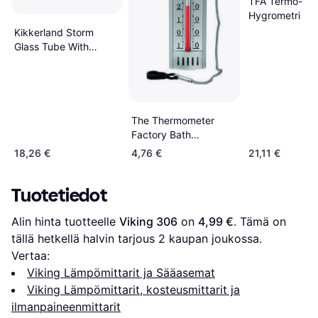
TFA Termo-
Hygrometri
Kikkerland Storm
Glass Tube With
Beechwood Base
ST71
The Thermometer
Factory Bath
Thermometer Analog
18,26 €
4,76 €
21,11 €
Tuotetiedot
Alin hinta tuotteelle 
Viking 306
 on 
4,99 €
. Tämä on 
tällä hetkellä halvin tarjous 
2
 kaupan joukossa.
Vertaa:
Viking Lämpömittarit ja Sääasemat
Viking Lämpömittarit, kosteusmittarit ja
ilmanpaineenmittarit