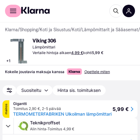
Kuluttajille
Yrityksille
Klarna
/
Shopping
/
Koti ja Sisustus
/
Koti
/
Lämpömittarit ja Sääasemat
/
Viking 306
Lämpömittari
Vertaile hintoja alkaen
4,99 €
kohti
5,99 €
+
1
Kokeile joustavia maksuja kanssa
Opettele miten
Suositeltu
Hinta sis. toimituksen
Gigantti
mainos
5,99 €
Toimitus 2,90 €
,
2-5 päivää
TERMOMETERFABRIKEN Ulkoilman lämpömittari
Teknikproffset
·
Alin hinta
Toimitus 4,99 €