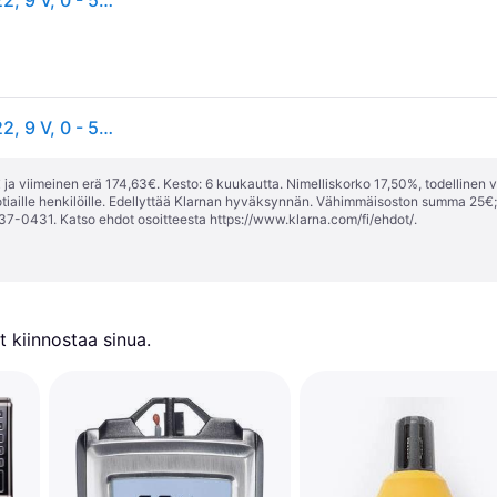
Testo 0560 6081, Digitaalinen, Suorakulmainen, 6F22, 9 V, 0 - 50 °C, -40 - 70 °C
Testo 0560 6081, Digitaalinen, Suorakulmainen, 6F22, 9 V, 0 - 50 °C, -40 - 70 °C
ja viimeinen erä 174,63€. Kesto: 6 kuukautta. Nimelliskorko 17,50%, todellinen 
tiaille henkilöille. Edellyttää Klarnan hyväksynnän. Vähimmäisoston summa 25€
37-0431. Katso ehdot osoitteesta
https://www.klarna.com/fi/ehdot/
.
 kiinnostaa sinua.