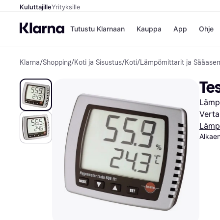
Kuluttajille
Yrityksille
Tutustu Klarnaan
Kauppa
App
Ohje
Klarna
/
Shopping
/
Koti ja Sisustus
/
Koti
/
Lämpömittarit ja Sääase
Kaupat
Mak
Booking.
Mak
Te
Gigantti
Mak
H&M
Mak
Lämpö
Peten Koi
Mak
Wolt
Rah
Verta
Mob
Lämpö
Alkaen
Kauppahakem