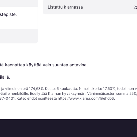
Listattu klarnassa
2
tepiste, 
niitä kannattaa käyttää vain suuntaa antavina.

äällä
.
ja viimeinen erä 174,63€. Kesto: 6 kuukautta. Nimelliskorko 17,50%, todellinen 
tiaille henkilöille. Edellyttää Klarnan hyväksynnän. Vähimmäisoston summa 25€
37-0431. Katso ehdot osoitteesta
https://www.klarna.com/fi/ehdot/
.