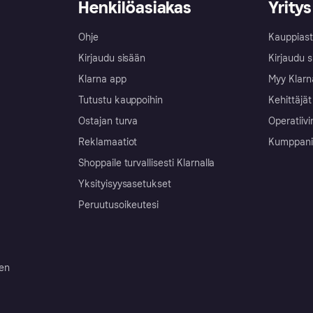
Henkilöasiakas
Yritys
Ohje
Kauppiast
Kirjaudu sisään
Kirjaudu s
Klarna app
Myy Klarn
Tutustu kauppoihin
Kehittäjät
Ostajan turva
Operatiivi
Reklamaatiot
Kumppanit 
Shoppaile turvallisesti Klarnalla
Yksityisyysasetukset
Peruutusoikeutesi
ten