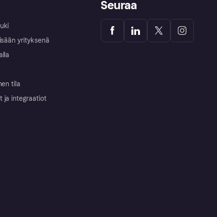
Seuraa
uki
isään yrityksenä
alla
nen tila
ja integraatiot