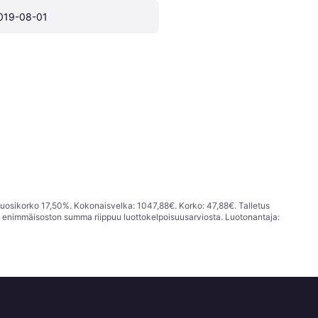
019-08-01
vuosikorko 17,50%. Kokonaisvelka: 1047,88€. Korko: 47,88€. Talletus
; enimmäisoston summa riippuu luottokelpoisuusarviosta. Luotonantaja: