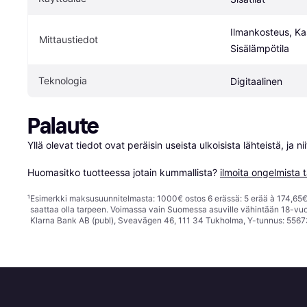
Ilmankosteus, Kas
Mittaustiedot
Sisälämpötila
Teknologia
Digitaalinen
Palaute
Yllä olevat tiedot ovat peräisin useista ulkoisista lähteistä, ja 
Huomasitko tuotteessa jotain kummallista? 
ilmoita ongelmista t
¹
Esimerkki maksusuunnitelmasta: 1000€ ostos 6 erässä: 5 erää à 174,65€ 
saattaa olla tarpeen. Voimassa vain Suomessa asuville vähintään 18-vuo
Klarna Bank AB (publ), Sveavägen 46, 111 34 Tukholma, Y-tunnus: 5567