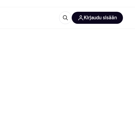
Kirjaudu sisään
totarvikkeet
rna?
 
 kategoriat