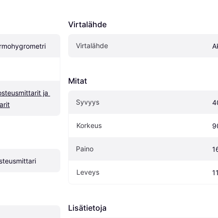
Virtalähde
Virtalähde
rmohygrometri
A
Mitat
teusmittarit ja 
Syvyys
4
arit
Korkeus
9
Paino
1
steusmittari
Leveys
1
Lisätietoja