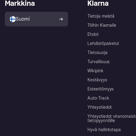
Markkina
Klarna
Tietoja meistä
Suomi
Töihin Klarnalle
Ehdot
Lehdistöpalvelut
Tietosuoja
Turvallisuus
Wikipink
Kestävyys
Esteettömyys
Auto-Track
Yhteystiedot
Yhteystiedot viranomais
tietopyynnöille
Hyvä hallintotapa