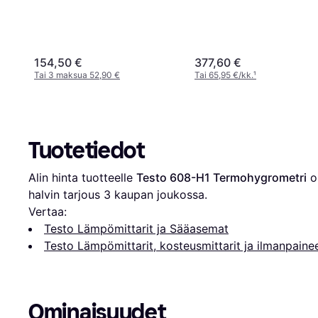
154,50 €
377,60 €
Tai 3 maksua 52,90 €
Tai 65,95 €/kk.
¹
Tuotetiedot
Alin hinta tuotteelle 
Testo 608-H1 Termohygrometri
 o
halvin tarjous 
3
 kaupan joukossa.
Vertaa:
Testo Lämpömittarit ja Sääasemat
Testo Lämpömittarit, kosteusmittarit ja ilmanpainee
Ominaisuudet