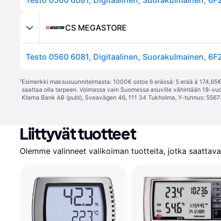
CS MEGASTORE
¹
Esimerkki maksusuunnitelmasta: 1000€ ostos 6 erässä: 5 erää à 174,65€ 
saattaa olla tarpeen. Voimassa vain Suomessa asuville vähintään 18-vuo
Klarna Bank AB (publ), Sveavägen 46, 111 34 Tukholma, Y-tunnus: 5567
Liittyvät tuotteet
Olemme valinneet valikoiman tuotteita, jotka saattavat