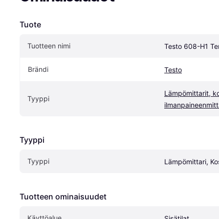
Tuote
Tuotteen nimi
Testo 608-H1 Te
Brändi
Testo
Lämpömittarit, kos
Tyyppi
ilmanpaineenmitt
Tyyppi
Tyyppi
Lämpömittari, Ko
Tuotteen ominaisuudet
Käyttöalue
Sisätilat