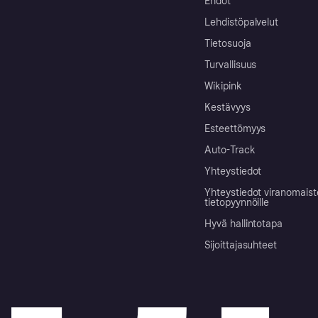
Ehdot
Lehdistöpalvelut
Tietosuoja
Turvallisuus
Wikipink
Kestävyys
Esteettömyys
Auto-Track
Yhteystiedot
Yhteystiedot viranomais
tietopyynnöille
Hyvä hallintotapa
Sijoittajasuhteet