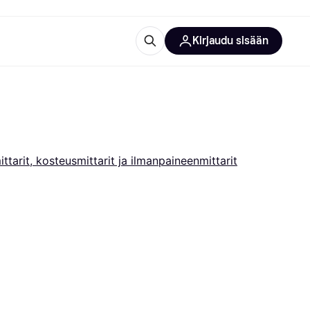
Kirjaudu sisään
totarvikkeet
rna?
tarit, kosteusmittarit ja ilmanpaineenmittarit
 kategoriat