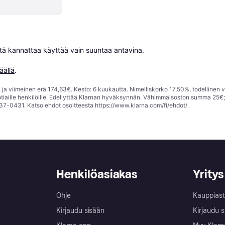
niitä kannattaa käyttää vain suuntaa antavina.

äällä
.
ja viimeinen erä 174,63€. Kesto: 6 kuukautta. Nimelliskorko 17,50%, todellinen 
tiaille henkilöille. Edellyttää Klarnan hyväksynnän. Vähimmäisoston summa 25€
37-0431. Katso ehdot osoitteesta
https://www.klarna.com/fi/ehdot/
.
Henkilöasiakas
Yritys
Ohje
Kauppiast
Kirjaudu sisään
Kirjaudu s