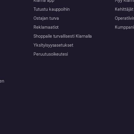
Klarna app
Myy Klarn
Tutustu kauppoihin
Kehittäjät
Ostajan turva
Operatiivi
Reklamaatiot
Kumppanit 
Shoppaile turvallisesti Klarnalla
Yksityisyysasetukset
Peruutusoikeutesi
ten