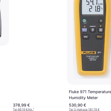
Fluke 971 Temperatur
Humidity Meter
378,99 €
530,90 €
Tai 66,19 €/kk.
¹
Tai 3 maksua 181,78 €