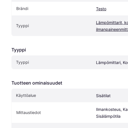
Brändi
Testo
Lämpömittarit, kos
Tyyppi
ilmanpaineenmitt
Tyyppi
Tyyppi
Lämpömittari, Ko
Tuotteen ominaisuudet
Käyttöalue
Sisätilat
Ilmankosteus, Kas
Mittaustiedot
Sisälämpötila