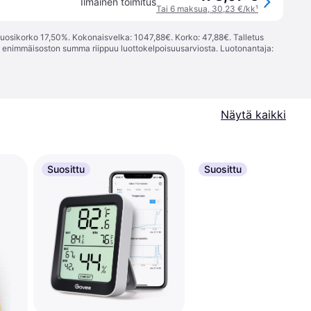
Ilmainen toimitus
Tai 6 maksua, 30,23 €/kk
¹
vuosikorko 17,50%. Kokonaisvelka: 1047,88€. Korko: 47,88€. Talletus
; enimmäisoston summa riippuu luottokelpoisuusarviosta. Luotonantaja:
Näytä kaikki
Suosittu
Suosittu