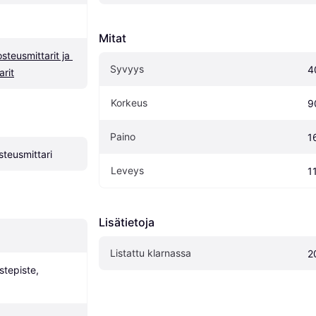
Mitat
teusmittarit ja 
Syvyys
4
arit
Korkeus
9
Paino
1
steusmittari
Leveys
1
Lisätietoja
Listattu klarnassa
2
tepiste, 