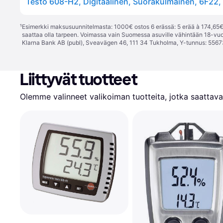
¹
Esimerkki maksusuunnitelmasta: 1000€ ostos 6 erässä: 5 erää à 174,65€ 
saattaa olla tarpeen. Voimassa vain Suomessa asuville vähintään 18-vuo
Klarna Bank AB (publ), Sveavägen 46, 111 34 Tukholma, Y-tunnus: 5567
Liittyvät tuotteet
Olemme valinneet valikoiman tuotteita, jotka saattavat