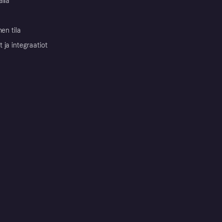
alla
nen tila
ja integraatiot