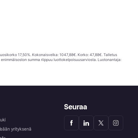
vuosikorko 17,50%. Kokonaisvelka: 1047,88€. Korko: 47,88€. Talletus
; enimmäisoston summa riippuu luottokelpoisuusarviosta. Luotonantaja:
Seuraa
uki
isään yrityksenä