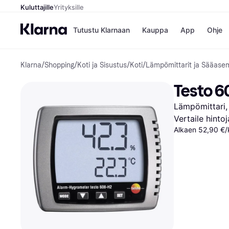
Kuluttajille
Yrityksille
Tutustu Klarnaan
Kauppa
App
Ohje
Klarna
/
Shopping
/
Koti ja Sisustus
/
Koti
/
Lämpömittarit ja Sääase
Kaupat
Ma
Booking.
Mak
Testo 6
Gigantti
Mak
H&M
Mak
Lämpömittari,
Peten Koi
kul
Wolt
Mak
Vertaile hinto
Rah
Alkaen 52,90 €/
Mob
Kauppahakem