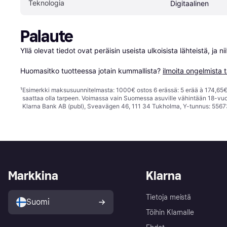
Teknologia
Digitaalinen
Palaute
Yllä olevat tiedot ovat peräisin useista ulkoisista lähteistä, ja 
Huomasitko tuotteessa jotain kummallista? 
ilmoita ongelmista t
¹
Esimerkki maksusuunnitelmasta: 1000€ ostos 6 erässä: 5 erää à 174,65€ 
saattaa olla tarpeen. Voimassa vain Suomessa asuville vähintään 18-vuo
Klarna Bank AB (publ), Sveavägen 46, 111 34 Tukholma, Y-tunnus: 5567
Markkina
Klarna
Tietoja meistä
Suomi
Töihin Klarnalle