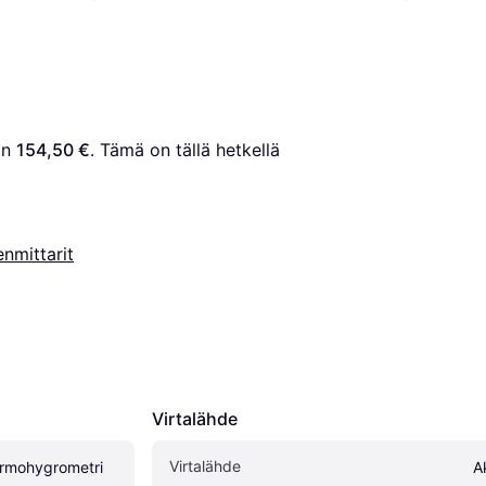
on 
154,50 €
. Tämä on tällä hetkellä 
nmittarit
Virtalähde
Virtalähde
rmohygrometri
A