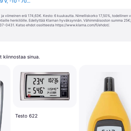
Testo 608-H2, Digitaalinen, Suorakulmainen, 6F22, 9 V, -10 - 70 °C, -40 - 70 °C
ja viimeinen erä 174,63€. Kesto: 6 kuukautta. Nimelliskorko 17,50%, todellinen 
tiaille henkilöille. Edellyttää Klarnan hyväksynnän. Vähimmäisoston summa 25€
37-0431. Katso ehdot osoitteesta
https://www.klarna.com/fi/ehdot/
.
 kiinnostaa sinua.
Testo 622