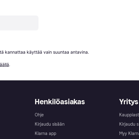
niitä kannattaa käyttää vain suuntaa antavina.

äällä
.
Henkilöasiakas
Yritys
Ohje
Kauppiast
Kirjaudu sisään
Kirjaudu s
Klarna app
Myy Klarn