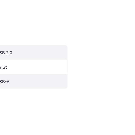
SB 2.0
6 Gt
SB-A