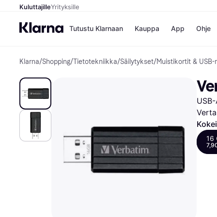
Kuluttajille
Yrityksille
Tutustu Klarnaan
Kauppa
App
Ohje
Klarna
/
Shopping
/
Tietotekniikka
/
Säilytykset
/
Muistikortit & USB-m
Kaupat
Ma
Booking.
Mak
Ve
Gigantti
Mak
H&M
Mak
USB-
Peten Koi
kul
Wolt
Mak
Verta
Rah
Kokei
Mob
16 
7,9
Kauppahakem