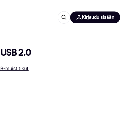
Kirjaudu sisään
totarvikkeet
rna?
 USB 2.0
B-muistitikut
 kategoriat