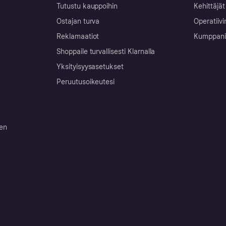
Tutustu kauppoihin
Kehittäjät
Ostajan turva
Operatiivi
Reklamaatiot
Kumppanit 
Shoppaile turvallisesti Klarnalla
Yksityisyysasetukset
Peruutusoikeutesi
ten