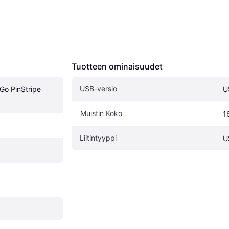
Tuotteen ominaisuudet
USB-versio
Go PinStripe 
U
Muistin Koko
1
Liitintyyppi
U