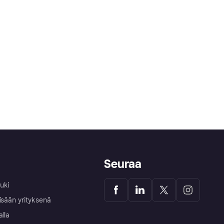
Seuraa
uki
isään yrityksenä
alla