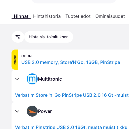
Hinnat
Hintahistoria
Tuotetiedot
Ominaisuudet
Hinta sis. toimituksen
CDON
mainos
USB 2.0 memory, Store'N'Go, 16GB, PinStripe
Multitronic
Verbatim Store 'n' Go PinStripe USB 2.0 16 Gt -muist
Power
Verbatim Pinstripe USB 2.0 16Gt, musta muistitikku