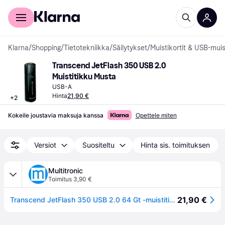
Kuluttajille
Yrityksille
Klarna
/
Shopping
/
Tietotekniikka
/
Säilytykset
/
Muistikortit & USB-muis
Transcend JetFlash 350 USB 2.0 
Muistitikku Musta
USB-A
Hinta
21,90 €
+
2
Kokeile joustavia maksuja kanssa
Opettele miten
Versiot
Suositeltu
Hinta sis. toimituksen
Multitronic
Toimitus 3,90 €
21,90 €
Transcend JetFlash 350 USB 2.0 64 Gt -muistitikku, musta