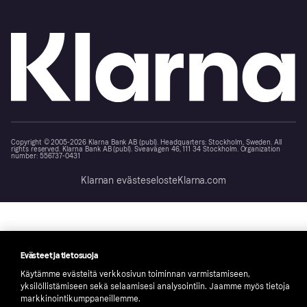
Copyright © 2005-2026 Klarna Bank AB (publ). Headquarters: Stockholm, Sweden. All
rights reserved. Klarna Bank AB (publ). Sveavägen 46, 111 34 Stockholm. Organization
number: 556737-0431
Klarnan evästeseloste
Klarna.com
Evästeet ja tietosuoja
Käytämme evästeitä verkkosivun toiminnan varmistamiseen,
yksilöllistämiseen sekä selaamisesi analysointiin. Jaamme myös tietoja
markkinointikumppaneillemme.