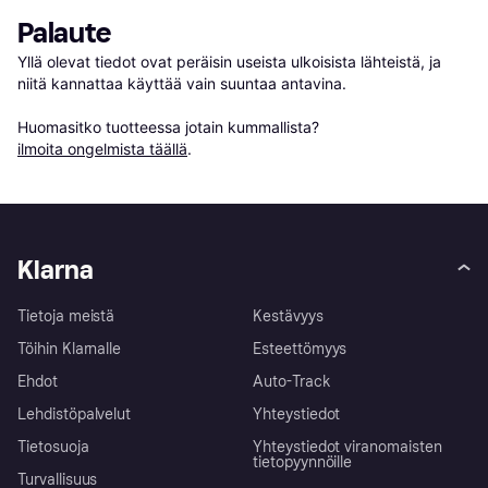
Palaute
Yllä olevat tiedot ovat peräisin useista ulkoisista lähteistä, ja 
niitä kannattaa käyttää vain suuntaa antavina.

Huomasitko tuotteessa jotain kummallista? 
ilmoita ongelmista täällä
.
Klarna
Tietoja meistä
Kestävyys
Töihin Klarnalle
Esteettömyys
Ehdot
Auto-Track
Lehdistöpalvelut
Yhteystiedot
Tietosuoja
Yhteystiedot viranomaisten
tietopyynnöille
Turvallisuus