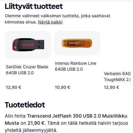
Liittyvät tuotteet
Olemme valinneet valikoiman tuotteita, jotka saattavat 
kiinnostaa sinua.
Näytä kaikki
Intenso Rainbow Line
SanDisk Cruzer Blade
64GB USB 2.0
64GB USB 2.0
Verbatim 64G
ToughMAX 2.0
Muistitikku
12,90 €
10,90 €
12,90 €
Tuotetiedot
Alin hinta 
Transcend JetFlash 350 USB 2.0 Muistitikku 
Musta
 on 
21,90 €
. Tämä on tällä hetkellä halvin tarjous 
yhdeltä jälleenmyyjältä.