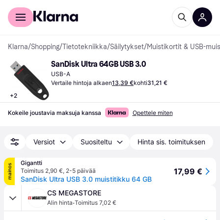
Kuluttajille
Yrityksille
Klarna
/
Shopping
/
Tietotekniikka
/
Säilytykset
/
Muistikortit & USB-muis
SanDisk Ultra 64GB USB 3.0
USB-A
Vertaile hintoja alkaen
13,39 €
kohti
31,21 €
+
2
Kokeile joustavia maksuja kanssa
Opettele miten
Versiot
Suositeltu
Hinta sis. toimituksen
Gigantti
mainos
17,99 €
Toimitus 2,90 €
,
2-5 päivää
SanDisk Ultra USB 3.0 muistitikku 64 GB
CS MEGASTORE
·
Alin hinta
Toimitus 7,02 €