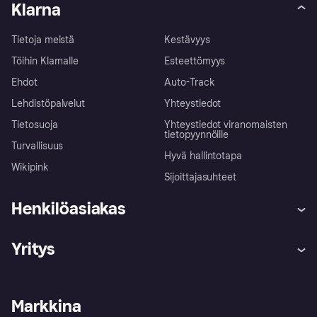
Klarna
Tietoja meistä
Kestävyys
Töihin Klarnalle
Esteettömyys
Ehdot
Auto-Track
Lehdistöpalvelut
Yhteystiedot
Tietosuoja
Yhteystiedot viranomaisten
tietopyynnöille
Turvallisuus
Hyvä hallintotapa
Wikipink
Sijoittajasuhteet
Henkilöasiakas
Ohje
Reklamaatiot
Yritys
Kirjaudu sisään
Shoppaile turvallisesti Klarnalla
Kauppiastuki
Kehittäjät
Klarna app
Yksityisyysasetukset
Kirjaudu sisään yrityksenä
Operatiivinen tila
Markkina
Tutustu kauppoihin
Peruutusoikeutesi