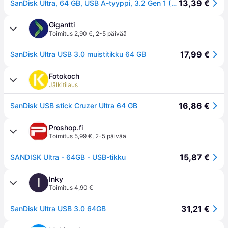
13,39 €
SanDisk Ultra, 64 GB, USB A-tyyppi, 3.2 Gen 1 (3.1 Gen 1), 100 MB/s, Liuku, Musta
Gigantti
Toimitus 2,90 €
,
2-5 päivää
17,99 €
SanDisk Ultra USB 3.0 muistitikku 64 GB
Fotokoch
Jälkitilaus
16,86 €
SanDisk USB stick Cruzer Ultra 64 GB
Proshop.fi
Toimitus 5,99 €
,
2-5 päivää
15,87 €
SANDISK Ultra - 64GB - USB-tikku
Inky
I
Toimitus 4,90 €
31,21 €
SanDisk Ultra USB 3.0 64GB