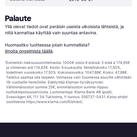
Palaute
Yllä olevat tiedot ovat peräisin useista ulkoisista lähteistä, ja 
niitä kannattaa käyttää vain suuntaa antavina.

Huomasitko tuotteessa jotain kummallista? 
ilmoita ongelmista täällä
.
¹
Esimerkki maksusuunnitelmasta: 1000€ ostos 6 erässä: 5 erää à 174,65€
ja viimeinen erä 174,63€. Kesto: 6 kuukautta. Nimelliskorko 17,50%,
todellinen vuosikorko 17,50%. Kokonaisvelka: 1047,88€. Korko: 47,88€.
Talletus saattaa olla tarpeen. Voimassa vain Suomessa asuville vähintään
18-vuotiaille henkilöille. Edellyttää Klarnan hyväksynnän.
Vähimmäisoston summa 25€; enimmäisoston summa riippuu
luottokelpoisuusarviosta. Luotonantaja: Klarna Bank AB (publ),
Sveavägen 46, 111 34 Tukholma, Y-tunnus: 556737-0431. Katso ehdot
osoitteesta
https://www.klarna.com/fi/ehdot/
.