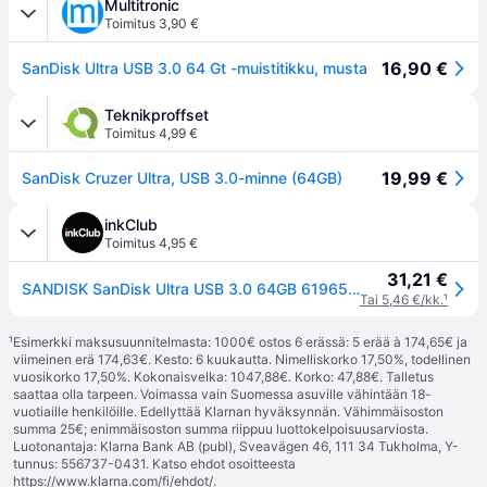
Multitronic
Toimitus 3,90 €
16,90 €
SanDisk Ultra USB 3.0 64 Gt -muistitikku, musta
Teknikproffset
Toimitus 4,99 €
19,99 €
SanDisk Cruzer Ultra, USB 3.0-minne (64GB)
inkClub
Toimitus 4,95 €
31,21 €
SANDISK SanDisk Ultra USB 3.0 64GB 619659102197 Vastaa: N/A
Tai 5,46 €/kk.
¹
¹
Esimerkki maksusuunnitelmasta: 1000€ ostos 6 erässä: 5 erää à 174,65€ ja
viimeinen erä 174,63€. Kesto: 6 kuukautta. Nimelliskorko 17,50%, todellinen
vuosikorko 17,50%. Kokonaisvelka: 1047,88€. Korko: 47,88€. Talletus
saattaa olla tarpeen. Voimassa vain Suomessa asuville vähintään 18-
vuotiaille henkilöille. Edellyttää Klarnan hyväksynnän. Vähimmäisoston
summa 25€; enimmäisoston summa riippuu luottokelpoisuusarviosta.
Luotonantaja: Klarna Bank AB (publ), Sveavägen 46, 111 34 Tukholma, Y-
tunnus: 556737-0431. Katso ehdot osoitteesta
https://www.klarna.com/fi/ehdot/
.