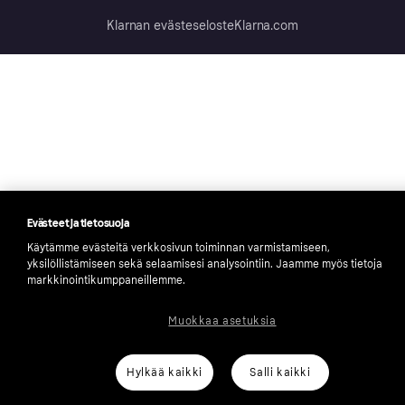
Klarnan evästeseloste
Klarna.com
Evästeet ja tietosuoja
Käytämme evästeitä verkkosivun toiminnan varmistamiseen,
yksilöllistämiseen sekä selaamisesi analysointiin. Jaamme myös tietoja
markkinointikumppaneillemme.
Muokkaa asetuksia
Hylkää kaikki
Salli kaikki