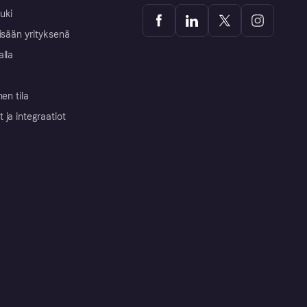
uki
isään yrityksenä
alla
nen tila
ja integraatiot