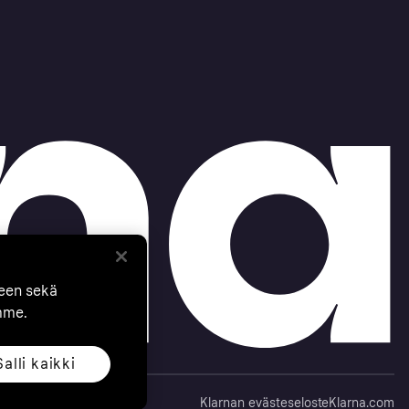
seen sekä
mme.
Salli kaikki
Klarnan evästeseloste
Klarna.com