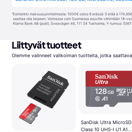
¹
Esimerkki maksusuunnitelmasta: 1000€ ostos 6 erässä: 5 erää à 174,65€ 
saattaa olla tarpeen. Voimassa vain Suomessa asuville vähintään 18-vuo
Klarna Bank AB (publ), Sveavägen 46, 111 34 Tukholma, Y-tunnus: 5567
Liittyvät tuotteet
Olemme valinneet valikoiman tuotteita, jotka saattavat
SanDisk Ultra MicroS
Class 10 UHS-I U1 A1