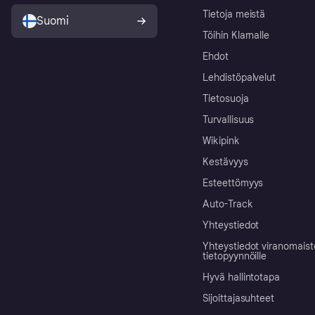
Tietoja meistä
Suomi
Töihin Klarnalle
Ehdot
Lehdistöpalvelut
Tietosuoja
Turvallisuus
Wikipink
Kestävyys
Esteettömyys
Auto-Track
Yhteystiedot
Yhteystiedot viranomais
tietopyynnöille
Hyvä hallintotapa
Sijoittajasuhteet