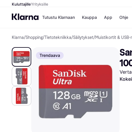
Kuluttajille
Yrityksille
Tutustu Klarnaan
Kauppa
App
Ohje
Klarna
/
Shopping
/
Tietotekniikka
/
Säilytykset
/
Muistikortit & USB-m
Kaupat
Ma
Booking.
Mak
San
Gigantti
Mak
Trendaava
H&M
Mak
10
Peten Koi
kul
Wolt
Mak
Verta
Rah
Kokei
Mob
Kauppahakem