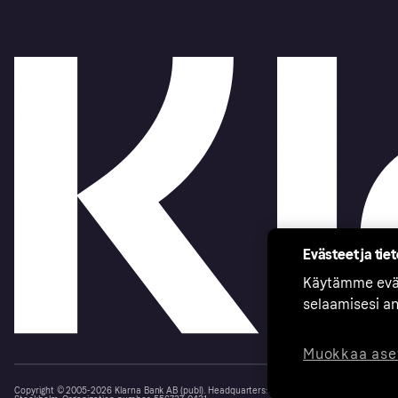
Evästeet ja tie
Käytämme eväs
selaamisesi a
Muokkaa ase
Copyright © 2005-2026 Klarna Bank AB (publ). Headquarters: Stockholm, Sweden. All rights r