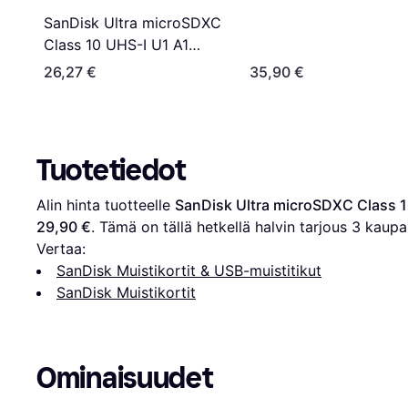
140MB/s 128GB +SD
SanDisk Ultra microSDXC
adapter
Class 10 UHS-I U1 A1
140MB/s 128GB +Adapter
26,27 €
35,90 €
Tuotetiedot
Alin hinta tuotteelle 
SanDisk Ultra microSDXC Class 
29,90 €
. Tämä on tällä hetkellä halvin tarjous 
3
 kaupa
Vertaa:
SanDisk Muistikortit & USB-muistitikut
SanDisk Muistikortit
Ominaisuudet