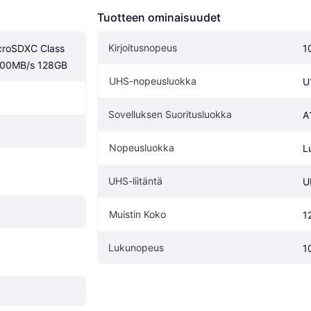
Tuotteen ominaisuudet
Kirjoitusnopeus
croSDXC Class 
1
100MB/s 128GB
UHS-nopeusluokka
U
Sovelluksen Suoritusluokka
A
Nopeusluokka
L
UHS-liitäntä
U
Muistin Koko
1
Lukunopeus
1