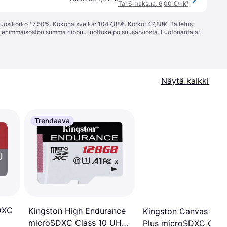
Tai 6 maksua, 6,00 €/kk
¹
vuosikorko 17,50%. Kokonaisvelka: 1047,88€. Korko: 47,88€. Talletus
; enimmäisoston summa riippuu luottokelpoisuusarviosta. Luotonantaja:
Näytä kaikki
Trendaava
DXC
Kingston High Endurance
Kingston Canvas Sele
microSDXC Class 10 UHS-
Plus microSDXC Clas