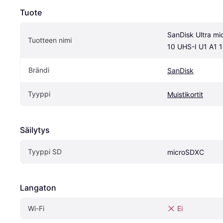
Tuote
SanDisk Ultra mi
Tuotteen nimi
10 UHS-I U1 A1 
Brändi
SanDisk
Tyyppi
Muistikortit
Säilytys
Tyyppi SD
microSDXC
Langaton
Wi-Fi
Ei