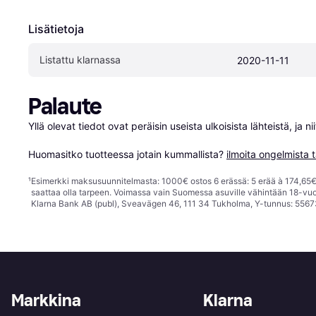
Lisätietoja
Listattu klarnassa
2020-11-11
Palaute
Yllä olevat tiedot ovat peräisin useista ulkoisista lähteistä, ja 
Huomasitko tuotteessa jotain kummallista? 
ilmoita ongelmista t
¹
Esimerkki maksusuunnitelmasta: 1000€ ostos 6 erässä: 5 erää à 174,65€ 
saattaa olla tarpeen. Voimassa vain Suomessa asuville vähintään 18-vuo
Klarna Bank AB (publ), Sveavägen 46, 111 34 Tukholma, Y-tunnus: 5567
Markkina
Klarna