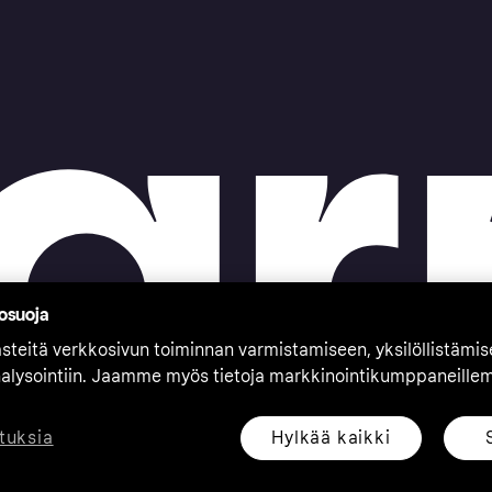
tosuoja
teitä verkkosivun toiminnan varmistamiseen, yksilöllistämi
nalysointiin. Jaamme myös tietoja markkinointikumppaneille
Hylkää kaikki
tuksia
eserved. Klarna Bank AB (publ). Sveavägen 46, 111 34