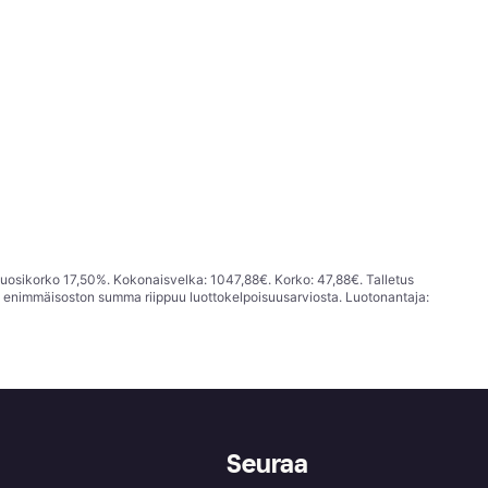
vuosikorko 17,50%. Kokonaisvelka: 1047,88€. Korko: 47,88€. Talletus
; enimmäisoston summa riippuu luottokelpoisuusarviosta. Luotonantaja:
Seuraa