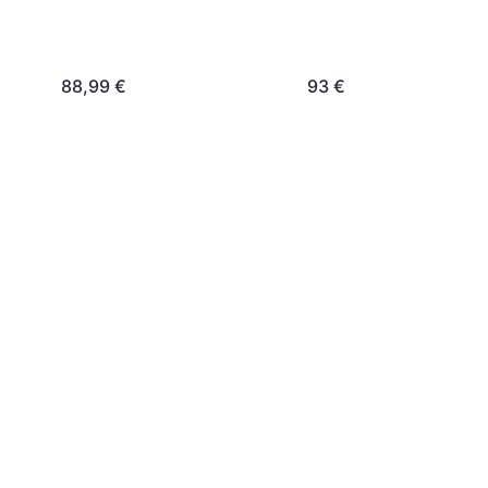
I U1 A1 95/45MB/s 128GB
UHS-I U1 V10 A1 100
128GB
88,99 €
93 €