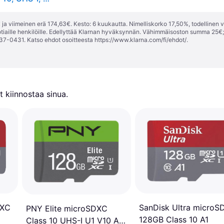
ja viimeinen erä 174,63€. Kesto: 6 kuukautta. Nimelliskorko 17,50%, todellinen 
tiaille henkilöille. Edellyttää Klarnan hyväksynnän. Vähimmäisoston summa 25€
37-0431. Katso ehdot osoitteesta
https://www.klarna.com/fi/ehdot/
.
 kiinnostaa sinua.
DXC
SanDisk Ultra microS
PNY Elite microSDXC
128GB Class 10 A1
Class 10 UHS-I U1 V10 A1