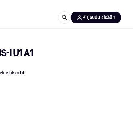
Kirjaudu sisään
totarvikkeet
rna?
-I U1 A1 
Muistikortit
 kategoriat