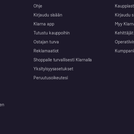
Ohje
Kauppiast
Kirjaudu sisään
Kirjaudu s
Klarna app
Myy Klarn
Tutustu kauppoihin
Kehittäjät
Ostajan turva
Operatiivi
Reklamaatiot
Kumppanit 
Shoppaile turvallisesti Klarnalla
Yksityisyysasetukset
Peruutusoikeutesi
ten