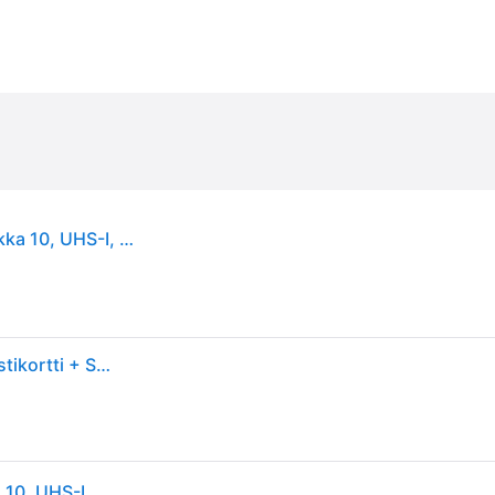
SanDisk Ultra microSD, 128 GB, MicroSDXC, Luokka 10, UHS-I, 100 MB/s, Harmaa, Punainen
SanDisk Ultra 128 Gt MicroSDXC UHS-I V10 A1 -muistikortti + SD-adapteri
SanDisk Ultra microSD, 128 GB, MicroSDXC, Luokka 10, UHS-I, 100 MB/s, Harmaa, Punainen