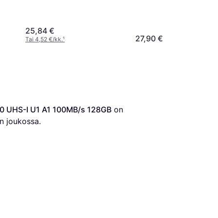
100MB/s 128GB +Adapter
25,84 €
27,90 €
Tai 4,52 €/kk.
¹
10 UHS-I U1 A1 100MB/s 128GB
 on 
n joukossa.