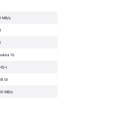
0 MB/s
1
1
uokka 10
HS-I
28 Gt
00 MB/s