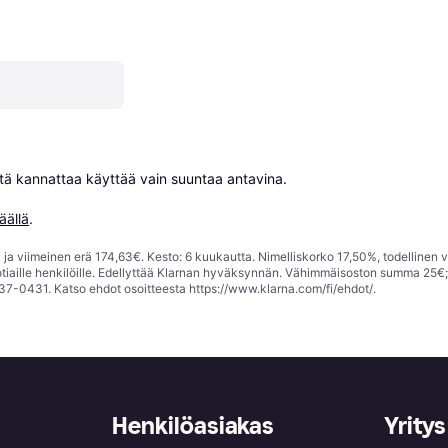
niitä kannattaa käyttää vain suuntaa antavina.

äällä
.
ja viimeinen erä 174,63€. Kesto: 6 kuukautta. Nimelliskorko 17,50%, todellinen 
tiaille henkilöille. Edellyttää Klarnan hyväksynnän. Vähimmäisoston summa 25€
37-0431. Katso ehdot osoitteesta
https://www.klarna.com/fi/ehdot/
.
Henkilöasiakas
Yritys