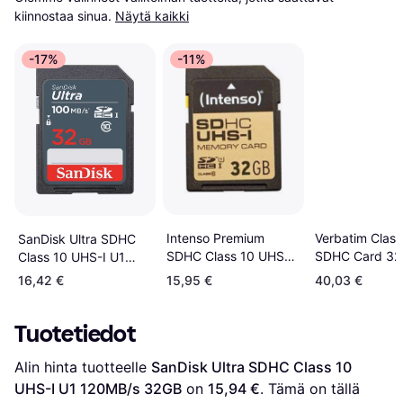
kiinnostaa sinua.
Näytä kaikki
-17%
-11%
Intenso Premium
Verbatim Class
SanDisk Ultra SDHC
SDHC Class 10 UHS-I
SDHC Card 3
Class 10 UHS-I U1
U1 45/10MB/s 32GB
100MB/s 32GB
16,42 €
15,95 €
40,03 €
Tuotetiedot
Alin hinta tuotteelle 
SanDisk Ultra SDHC Class 10 
UHS-I U1 120MB/s 32GB
 on 
15,94 €
. Tämä on tällä 