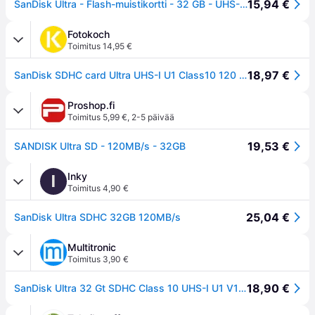
15,94 €
SanDisk Ultra - Flash-muistikortti - 32 GB - UHS-I U1 / Class10 - SDHC UHS-I
Fotokoch
Toimitus 14,95 €
18,97 €
SanDisk SDHC card Ultra UHS-I U1 Class10 120 MB/s 32 GB
Proshop.fi
Toimitus 5,99 €
,
2-5 päivää
19,53 €
SANDISK Ultra SD - 120MB/s - 32GB
Inky
I
Toimitus 4,90 €
25,04 €
SanDisk Ultra SDHC 32GB 120MB/s
Multitronic
Toimitus 3,90 €
18,90 €
SanDisk Ultra 32 Gt SDHC Class 10 UHS-I U1 V10 -muistikortti, musta