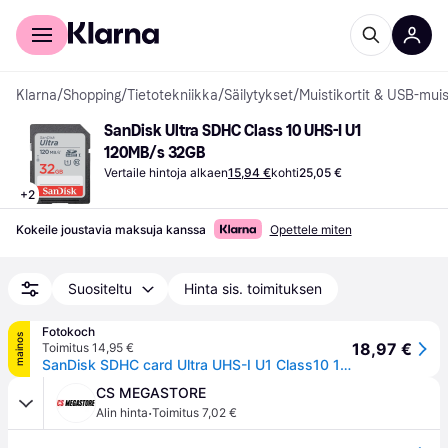
Kuluttajille
Yrityksille
Klarna
/
Shopping
/
Tietotekniikka
/
Säilytykset
/
Muistikortit & USB-muis
SanDisk Ultra SDHC Class 10 UHS-I U1 
120MB/s 32GB
Vertaile hintoja alkaen
15,94 €
kohti
25,05 €
+
2
Kokeile joustavia maksuja kanssa
Opettele miten
Suositeltu
Hinta sis. toimituksen
Fotokoch
mainos
18,97 €
Toimitus 14,95 €
SanDisk SDHC card Ultra UHS-I U1 Class10 120 MB/s 32 GB
CS MEGASTORE
·
Alin hinta
Toimitus 7,02 €