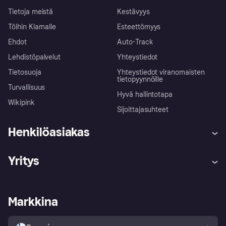
Tietoja meistä
Kestävyys
Töihin Klarnalle
Esteettömyys
Ehdot
Auto-Track
Lehdistöpalvelut
Yhteystiedot
Tietosuoja
Yhteystiedot viranomaisten
tietopyynnöille
Turvallisuus
Hyvä hallintotapa
Wikipink
Sijoittajasuhteet
Henkilöasiakas
Ohje
Reklamaatiot
Yritys
Kirjaudu sisään
Shoppaile turvallisesti Klarnalla
Kauppiastuki
Kehittäjät
Klarna app
Yksityisyysasetukset
Kirjaudu sisään yrityksenä
Operatiivinen tila
Markkina
Tutustu kauppoihin
Peruutusoikeutesi
Myy Klarnalla
Kumppanit ja integraatiot
Ostajan turva