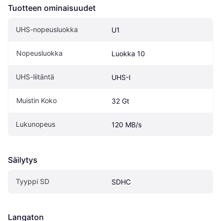
Tuotteen ominaisuudet
UHS-nopeusluokka
U1
Nopeusluokka
Luokka 10
UHS-liitäntä
UHS-I
Muistin Koko
32 Gt
Lukunopeus
120 MB/s
Säilytys
Tyyppi SD
SDHC
Langaton