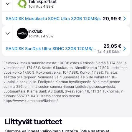
Teknikproffset
Toimitus 4,99 €
20,99 €
SANDISK Muistikortti SDHC Ultra 32GB 120MB/s
inkClub
Toimitus 4,95 €
25,05 €
SANDISK SanDisk Ultra SDHC 32GB 120MB/s 0619659183813 Vastaa: N/A
Tai 4,38 €/kk.
¹
¹
Esimerkki maksusuunnitelmasta: 1000€ ostos 6 erässä: 5 erää à 174,65€ ja
viimeinen erä 174,63€. Kesto: 6 kuukautta. Nimelliskorko 17,50%, todellinen
vuosikorko 17,50%. Kokonaisvelka: 1047,88€. Korko: 47,88€. Talletus
saattaa olla tarpeen. Voimassa vain Suomessa asuville vähintään 18-
vuotiaille henkilöille. Edellyttää Klarnan hyväksynnän. Vähimmäisoston
summa 25€; enimmäisoston summa riippuu luottokelpoisuusarviosta.
Luotonantaja: Klarna Bank AB (publ), Sveavägen 46, 111 34 Tukholma, Y-
tunnus: 556737-0431. Katso ehdot osoitteesta
https://www.klarna.com/fi/ehdot/
.
Liittyvät tuotteet
Olemme valinneet valikoiman tuotteita, jotka saattavat 