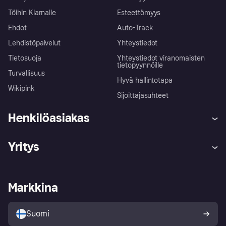
Töihin Klarnalle
Esteettömyys
Ehdot
Auto-Track
Lehdistöpalvelut
Yhteystiedot
Tietosuoja
Yhteystiedot viranomaisten
tietopyynnöille
Turvallisuus
Hyvä hallintotapa
Wikipink
Sijoittajasuhteet
Henkilöasiakas
Ohje
Reklamaatiot
Yritys
Kirjaudu sisään
Shoppaile turvallisesti Klarnalla
Kauppiastuki
Kehittäjät
Klarna app
Yksityisyysasetukset
Kirjaudu sisään yrityksenä
Operatiivinen tila
Markkina
Tutustu kauppoihin
Peruutusoikeutesi
Myy Klarnalla
Kumppanit ja integraatiot
Ostajan turva
Suomi