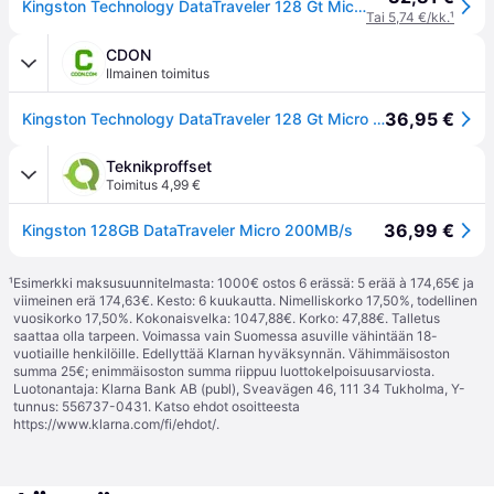
Kingston Technology DataTraveler 128 Gt Micro 200 Mt/s Metal USB 3.2 Gen 1, 128 GB, USB A-tyyppi, 3.2 Gen 1 (3.1 Gen 1), 200 MB/s, Ilman suojusta, Hopea
Tai 5,74 €/kk.
¹
CDON
Ilmainen toimitus
36,95 €
Kingston Technology DataTraveler 128 Gt Micro 200 Mt/s Metal USB 3.2 Gen 1, 128 GB, USB A-tyyppi, 3.2 Gen 1 (3.1 Gen 1), 200 MB/s, Ilman suojusta, ...
Teknikproffset
Toimitus 4,99 €
36,99 €
Kingston 128GB DataTraveler Micro 200MB/s
¹
Esimerkki maksusuunnitelmasta: 1000€ ostos 6 erässä: 5 erää à 174,65€ ja
viimeinen erä 174,63€. Kesto: 6 kuukautta. Nimelliskorko 17,50%, todellinen
vuosikorko 17,50%. Kokonaisvelka: 1047,88€. Korko: 47,88€. Talletus
saattaa olla tarpeen. Voimassa vain Suomessa asuville vähintään 18-
vuotiaille henkilöille. Edellyttää Klarnan hyväksynnän. Vähimmäisoston
summa 25€; enimmäisoston summa riippuu luottokelpoisuusarviosta.
Luotonantaja: Klarna Bank AB (publ), Sveavägen 46, 111 34 Tukholma, Y-
tunnus: 556737-0431. Katso ehdot osoitteesta
https://www.klarna.com/fi/ehdot/
.