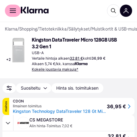
Kuluttajille
Yrityksille
Klarna
/
Shopping
/
Tietotekniikka
/
Säilytykset
/
Muistikortit & USB-muis
Kingston DataTraveler Micro 128GB USB 
3.2 Gen 1
USB-A
Vertaile hintoja alkaen
32,81 €
kohti
36,99 €
+
2
Alkaen 5,74 €/kk. kanssa
Kokeile joustavia maksuja*
Suositeltu
Hinta sis. toimituksen
CDON
mainos
36,95 €
Ilmainen toimitus
Kingston Technology DataTraveler 128 Gt Micro 200 Mt/s Metal USB 3.2 Gen 1, 128 GB, USB A-tyyppi, 3.2 Gen 1 (3.1 Gen 1), 200 MB/s, Ilman suojusta, ...
CS MEGASTORE
·
Alin hinta
Toimitus 7,02 €
32,81 €