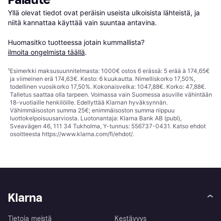
Yllä olevat tiedot ovat peräisin useista ulkoisista lähteistä, ja 
niitä kannattaa käyttää vain suuntaa antavina.

Huomasitko tuotteessa jotain kummallista? 
ilmoita ongelmista täällä
.
¹
Esimerkki maksusuunnitelmasta: 1000€ ostos 6 erässä: 5 erää à 174,65€
ja viimeinen erä 174,63€. Kesto: 6 kuukautta. Nimelliskorko 17,50%,
todellinen vuosikorko 17,50%. Kokonaisvelka: 1047,88€. Korko: 47,88€.
Talletus saattaa olla tarpeen. Voimassa vain Suomessa asuville vähintään
18-vuotiaille henkilöille. Edellyttää Klarnan hyväksynnän.
Vähimmäisoston summa 25€; enimmäisoston summa riippuu
luottokelpoisuusarviosta. Luotonantaja: Klarna Bank AB (publ),
Sveavägen 46, 111 34 Tukholma, Y-tunnus: 556737-0431. Katso ehdot
osoitteesta
https://www.klarna.com/fi/ehdot/
.
Klarna
Tietoja meistä
Kestävyys