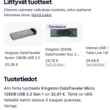
Liittyvät tuotteet
Olemme valinneet valikoiman tuotteita, jotka saattavat 
kiinnostaa sinua.
Näytä kaikki
Trendaava
Intenso USB 3.
Kingston 256GB
Twist Line 128
Kingston DataTraveler
DataTraveler Duo 3.2
Kyson 128GB USB 3.2
Gen 1 USB-A
29,78 €
26,58 €
Muistitikku
25,36 €
Tai 5,21 €/kk.
¹
Tai 4,65 €/kk.
¹
Tuotetiedot
Alin hinta tuotteelle 
Kingston DataTraveler Micro 
128GB USB 3.2 Gen 1
 on 
32,81 €
. Tämä on tällä 
hetkellä halvin tarjous 
5
 kaupan joukossa.
Vertaa: