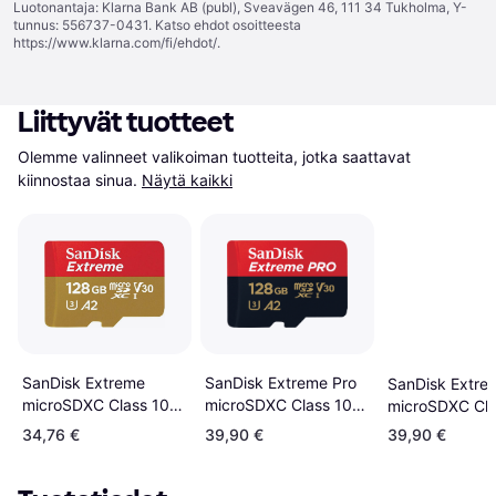
Luotonantaja: Klarna Bank AB (publ), Sveavägen 46, 111 34 Tukholma, Y-
tunnus: 556737-0431. Katso ehdot osoitteesta
https://www.klarna.com/fi/ehdot/
.
Liittyvät tuotteet
Olemme valinneet valikoiman tuotteita, jotka saattavat 
kiinnostaa sinua.
Näytä kaikki
SanDisk Extreme Pro
SanDisk Extreme
SanDisk Extre
microSDXC Class 10
microSDXC Class 10
microSDXC Cla
UHS-I U3 V30 A2
UHS-I U3 V30 A2
UHS-I U3 V30
34,76 €
39,90 €
39,90 €
200/90MB/s 128GB
190/90MB/s 128GB
200/90MB/s 1
+SD Adapter