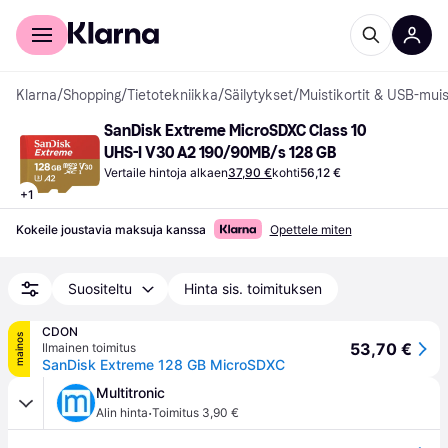
Kuluttajille
Yrityksille
Klarna
/
Shopping
/
Tietotekniikka
/
Säilytykset
/
Muistikortit & USB-muis
SanDisk Extreme MicroSDXC Class 10 
UHS-I V30 A2 190/90MB/s 128 GB
Vertaile hintoja alkaen
37,90 €
kohti
56,12 €
+
1
Kokeile joustavia maksuja kanssa
Opettele miten
Suositeltu
Hinta sis. toimituksen
CDON
mainos
53,70 €
Ilmainen toimitus
SanDisk Extreme 128 GB MicroSDXC
Multitronic
·
Alin hinta
Toimitus 3,90 €