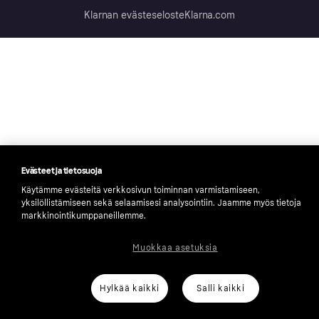
Klarnan evästeseloste
Klarna.com
Evästeet ja tietosuoja
Käytämme evästeitä verkkosivun toiminnan varmistamiseen,
yksilöllistämiseen sekä selaamisesi analysointiin. Jaamme myös tietoja
markkinointikumppaneillemme.
Muokkaa asetuksia
Hylkää kaikki
Salli kaikki