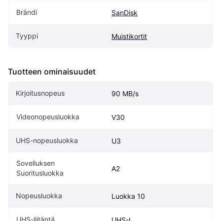
Brändi
SanDisk
Tyyppi
Muistikortit
Tuotteen ominaisuudet
Kirjoitusnopeus
90 MB/s
Videonopeusluokka
V30
UHS-nopeusluokka
U3
Sovelluksen 
A2
Suoritusluokka
Nopeusluokka
Luokka 10
UHS-liitäntä
UHS-I