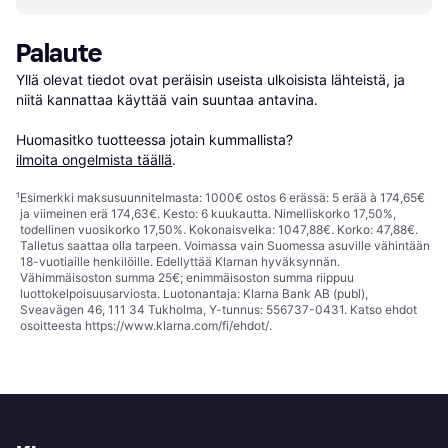
Palaute
Yllä olevat tiedot ovat peräisin useista ulkoisista lähteistä, ja 
niitä kannattaa käyttää vain suuntaa antavina.

Huomasitko tuotteessa jotain kummallista? 
ilmoita ongelmista täällä
.
¹
Esimerkki maksusuunnitelmasta: 1000€ ostos 6 erässä: 5 erää à 174,65€
ja viimeinen erä 174,63€. Kesto: 6 kuukautta. Nimelliskorko 17,50%,
todellinen vuosikorko 17,50%. Kokonaisvelka: 1047,88€. Korko: 47,88€.
Talletus saattaa olla tarpeen. Voimassa vain Suomessa asuville vähintään
18-vuotiaille henkilöille. Edellyttää Klarnan hyväksynnän.
Vähimmäisoston summa 25€; enimmäisoston summa riippuu
luottokelpoisuusarviosta. Luotonantaja: Klarna Bank AB (publ),
Sveavägen 46, 111 34 Tukholma, Y-tunnus: 556737-0431. Katso ehdot
osoitteesta
https://www.klarna.com/fi/ehdot/
.