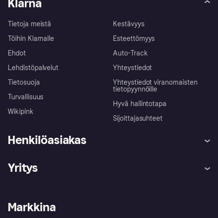
Klarna
Tietoja meistä
Kestävyys
Töihin Klarnalle
Esteettömyys
Ehdot
Auto-Track
Lehdistöpalvelut
Yhteystiedot
Tietosuoja
Yhteystiedot viranomaisten
tietopyynnöille
Turvallisuus
Hyvä hallintotapa
Wikipink
Sijoittajasuhteet
Henkilöasiakas
Ohje
Reklamaatiot
Yritys
Kirjaudu sisään
Shoppaile turvallisesti Klarnalla
Kauppiastuki
Kehittäjät
Klarna app
Yksityisyysasetukset
Kirjaudu sisään yrityksenä
Operatiivinen tila
Markkina
Tutustu kauppoihin
Peruutusoikeutesi
Myy Klarnalla
Kumppanit ja integraatiot