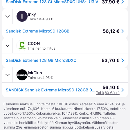
37,90 €
SanDisk Extreme 128 Gt MicroSDXC UHS-I U3 V30 A2 -muistikortti + SD-adapteri
Inky
I
Toimitus 4,90 €
56,12 €
Sandisk Extreme MicroSD 128GB
CDON
Ilmainen toimitus
53,70 €
SanDisk Extreme 128 GB MicroSDXC
inkClub
Toimitus 4,95 €
56,10 €
SANDISK Sandisk Extreme MicroSD 128GB 0619659189488 Vastaa: N/A
Tai 9,80 €/kk.
¹
¹
Esimerkki maksusuunnitelmasta: 1000€ ostos 6 erässä: 5 erää à 174,65€ ja
viimeinen erä 174,63€. Kesto: 6 kuukautta. Nimelliskorko 17,50%, todellinen
vuosikorko 17,50%. Kokonaisvelka: 1047,88€. Korko: 47,88€. Talletus
saattaa olla tarpeen. Voimassa vain Suomessa asuville vähintään 18-
vuotiaille henkilöille. Edellyttää Klarnan hyväksynnän. Vähimmäisoston
summa 25€; enimmäisoston summa riippuu luottokelpoisuusarviosta.