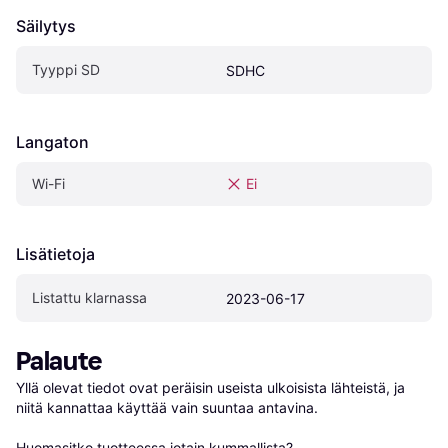
Säilytys
Tyyppi SD
SDHC
Langaton
Wi-Fi
Ei
Lisätietoja
Listattu klarnassa
2023-06-17
Palaute
Yllä olevat tiedot ovat peräisin useista ulkoisista lähteistä, ja 
niitä kannattaa käyttää vain suuntaa antavina.

Huomasitko tuotteessa jotain kummallista? 