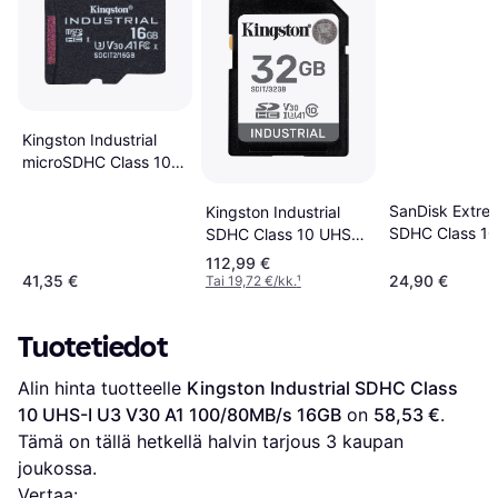
Kingston Industrial
microSDHC Class 10
UHS-I U3 V30 A1
16GB
SanDisk Extre
Kingston Industrial
SDHC Class 10
SDHC Class 10 UHS-l
U3 V30 100/6
U3 V30 A1
112,99 €
32GB
100/80MB/s 32GB
41,35 €
24,90 €
Tai 19,72 €/kk.
¹
Tuotetiedot
Alin hinta tuotteelle 
Kingston Industrial SDHC Class 
10 UHS-I U3 V30 A1 100/80MB/s 16GB
 on 
58,53 €
. 
Tämä on tällä hetkellä halvin tarjous 
3
 kaupan 
joukossa.
Vertaa: