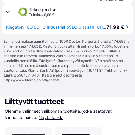
Teknikproffset
Toimitus 9,99 €
71,99 €
Kingston 16G SDHC Industrial pSLC Class10, UHS-I,U3,V30, A1 SD-Card
¹
Esimerkki maksusuunnitelmasta: 1000€ ostos 6 erässä: 5 erää à 174,65€ ja
viimeinen erä 174,63€. Kesto: 6 kuukautta. Nimelliskorko 17,50%, todellinen
vuosikorko 17,50%. Kokonaisvelka: 1047,88€. Korko: 47,88€. Talletus
saattaa olla tarpeen. Voimassa vain Suomessa asuville vähintään 18-
vuotiaille henkilöille. Edellyttää Klarnan hyväksynnän. Vähimmäisoston
summa 25€; enimmäisoston summa riippuu luottokelpoisuusarviosta.
Luotonantaja: Klarna Bank AB (publ), Sveavägen 46, 111 34 Tukholma, Y-
tunnus: 556737-0431. Katso ehdot osoitteesta
https://www.klarna.com/fi/ehdot/
.
Liittyvät tuotteet
Olemme valinneet valikoiman tuotteita, jotka saattavat 
kiinnostaa sinua.
Näytä kaikki