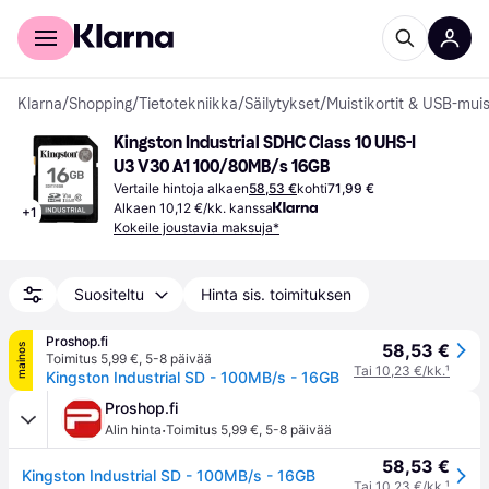
Kuluttajille
Yrityksille
Klarna
/
Shopping
/
Tietotekniikka
/
Säilytykset
/
Muistikortit & USB-muis
Kingston Industrial SDHC Class 10 UHS-I 
U3 V30 A1 100/80MB/s 16GB
Vertaile hintoja alkaen
58,53 €
kohti
71,99 €
Alkaen 10,12 €/kk. kanssa
+
1
Kokeile joustavia maksuja*
Suositeltu
Hinta sis. toimituksen
Proshop.fi
58,53 €
mainos
Toimitus 5,99 €
,
5-8 päivää
Tai 10,23 €/kk.
¹
Kingston Industrial SD - 100MB/s - 16GB
Proshop.fi
·
Alin hinta
Toimitus 5,99 €
,
5-8 päivää
58,53 €
Kingston Industrial SD - 100MB/s - 16GB
Tai 10,23 €/kk.
¹