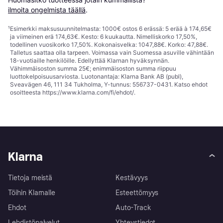
ilmoita ongelmista täällä
.
¹
Esimerkki maksusuunnitelmasta: 1000€ ostos 6 erässä: 5 erää à 174,65€
ja viimeinen erä 174,63€. Kesto: 6 kuukautta. Nimelliskorko 17,50%,
todellinen vuosikorko 17,50%. Kokonaisvelka: 1047,88€. Korko: 47,88€.
Talletus saattaa olla tarpeen. Voimassa vain Suomessa asuville vähintään
18-vuotiaille henkilöille. Edellyttää Klarnan hyväksynnän.
Vähimmäisoston summa 25€; enimmäisoston summa riippuu
luottokelpoisuusarviosta. Luotonantaja: Klarna Bank AB (publ),
Sveavägen 46, 111 34 Tukholma, Y-tunnus: 556737-0431. Katso ehdot
osoitteesta
https://www.klarna.com/fi/ehdot/
.
Klarna
Tietoja meistä
Kestävyys
Töihin Klarnalle
Esteettömyys
Ehdot
Auto-Track
Lehdistöpalvelut
Yhteystiedot