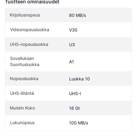
Tuotteen ominaisuudet
Kirjoitusnopeus
80 MB/s
Videonopeusluokka
V30
UHS-nopeusluokka
U3
Sovelluksen 
A1
Suoritusluokka
Nopeusluokka
Luokka 10
UHS-liitäntä
UHS-I
Muistin Koko
16 Gt
Lukunopeus
100 MB/s