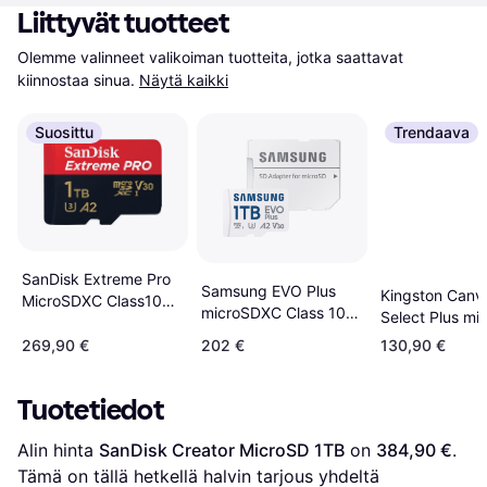
Liittyvät tuotteet
Olemme valinneet valikoiman tuotteita, jotka saattavat 
kiinnostaa sinua.
Näytä kaikki
Suosittu
Trendaava
SanDisk Extreme Pro
Samsung EVO Plus
Kingston Canv
MicroSDXC Class10
microSDXC Class 10
Select Plus mi
UHS-I U3 V30 A2
UHS-I U3 V30 A2
1TB + Adapter
200/140MB/s 1TB
269,90 €
202 €
130,90 €
160MB/s 1TB +SD
+SD adapter
adapter
Tuotetiedot
Alin hinta 
SanDisk Creator MicroSD 1TB
 on 
384,90 €
. 
Tämä on tällä hetkellä halvin tarjous yhdeltä 