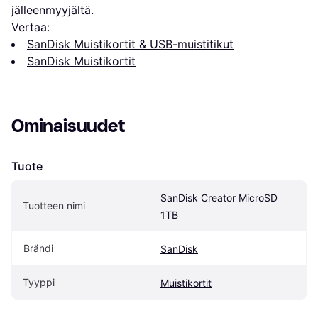
jälleenmyyjältä.
Vertaa:
SanDisk Muistikortit & USB-muistitikut
SanDisk Muistikortit
Ominaisuudet
Tuote
SanDisk Creator MicroSD 
Tuotteen nimi
1TB
Brändi
SanDisk
Tyyppi
Muistikortit