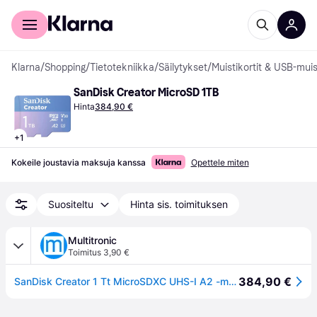
Kuluttajille
Yrityksille
Klarna
/
Shopping
/
Tietotekniikka
/
Säilytykset
/
Muistikortit & USB-muis
SanDisk Creator MicroSD 1TB
Hinta
384,90 €
+
1
Kokeile joustavia maksuja kanssa
Opettele miten
Suositeltu
Hinta sis. toimituksen
Multitronic
Toimitus 3,90 €
384,90 €
SanDisk Creator 1 Tt MicroSDXC UHS-I A2 -muistikortti + SD-adapteri, sininen