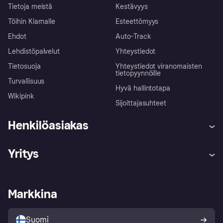
Tietoja meistä
Kestävyys
Töihin Klarnalle
Esteettömyys
Ehdot
Auto-Track
Lehdistöpalvelut
Yhteystiedot
Tietosuoja
Yhteystiedot viranomaisten
tietopyynnöille
Turvallisuus
Hyvä hallintotapa
Wikipink
Sijoittajasuhteet
Henkilöasiakas
Ohje
Reklamaatiot
Yritys
Kirjaudu sisään
Shoppaile turvallisesti Klarnalla
Kauppiastuki
Kehittäjät
Klarna app
Yksityisyysasetukset
Kirjaudu sisään yrityksenä
Operatiivinen tila
Markkina
Tutustu kauppoihin
Peruutusoikeutesi
Myy Klarnalla
Kumppanit ja integraatiot
Ostajan turva
Suomi