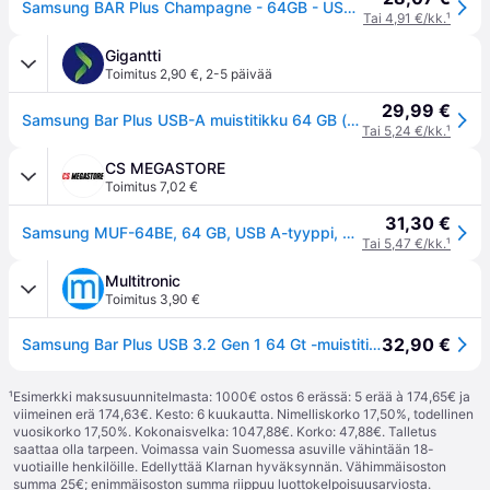
Samsung BAR Plus Champagne - 64GB - USB-tikku
Tai 4,91 €/kk.
¹
Gigantti
Toimitus 2,90 €
,
2-5 päivää
29,99 €
Samsung Bar Plus USB-A muistitikku 64 GB (harmaa)
Tai 5,24 €/kk.
¹
CS MEGASTORE
Toimitus 7,02 €
31,30 €
Samsung MUF-64BE, 64 GB, USB A-tyyppi, 3.2 Gen 1 (3.1 Gen 1), 300 MB/s, Ilman suojusta, Harmaa
Tai 5,47 €/kk.
¹
Multitronic
Toimitus 3,90 €
32,90 €
Samsung Bar Plus USB 3.2 Gen 1 64 Gt -muistitikku, Titanium Grey
¹
Esimerkki maksusuunnitelmasta: 1000€ ostos 6 erässä: 5 erää à 174,65€ ja
viimeinen erä 174,63€. Kesto: 6 kuukautta. Nimelliskorko 17,50%, todellinen
vuosikorko 17,50%. Kokonaisvelka: 1047,88€. Korko: 47,88€. Talletus
saattaa olla tarpeen. Voimassa vain Suomessa asuville vähintään 18-
vuotiaille henkilöille. Edellyttää Klarnan hyväksynnän. Vähimmäisoston
summa 25€; enimmäisoston summa riippuu luottokelpoisuusarviosta.