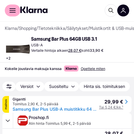
Kuluttajille
Yrityksille
Klarna
/
Shopping
/
Tietotekniikka
/
Säilytykset
/
Muistikortit & USB-muis
Samsung Bar Plus 64GB USB 3.1
USB-A
Vertaile hintoja alkaen
28,07 €
kohti
33,90 €
+
2
Kokeile joustavia maksuja kanssa
Opettele miten
Versiot
Suositeltu
Hinta sis. toimituksen
Gigantti
29,99 €
mainos
Toimitus 2,90 €
,
2-5 päivää
Tai 5,24 €/kk.
¹
Samsung Bar Plus USB-A muistitikku 64 GB (harmaa)
Proshop.fi
·
Alin hinta
Toimitus 5,99 €
,
2-5 päivää
28,07 €