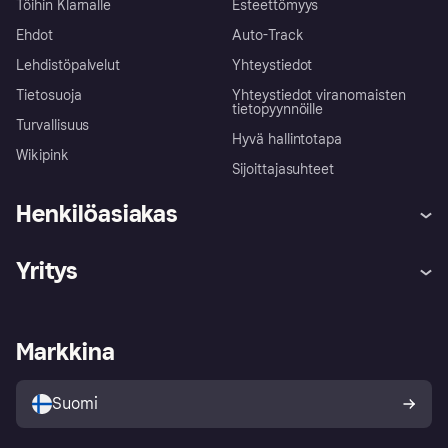
Töihin Klarnalle
Esteettömyys
Ehdot
Auto-Track
Lehdistöpalvelut
Yhteystiedot
Tietosuoja
Yhteystiedot viranomaisten
tietopyynnöille
Turvallisuus
Hyvä hallintotapa
Wikipink
Sijoittajasuhteet
Henkilöasiakas
Ohje
Reklamaatiot
Yritys
Kirjaudu sisään
Shoppaile turvallisesti Klarnalla
Kauppiastuki
Kehittäjät
Klarna app
Yksityisyysasetukset
Kirjaudu sisään yrityksenä
Operatiivinen tila
Markkina
Tutustu kauppoihin
Peruutusoikeutesi
Myy Klarnalla
Kumppanit ja integraatiot
Ostajan turva
Suomi