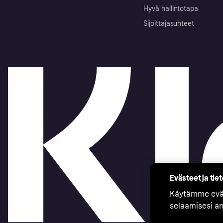
Hyvä hallintotapa
Sijoittajasuhteet
Evästeet ja tie
Käytämme eväs
selaamisesi a