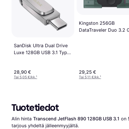
Kingston 256GB
DataTraveler Duo 3.2 
1 USB-A Muistitikku
SanDisk Ultra Dual Drive
Luxe 128GB USB 3.1 Type
C
28,90 €
29,25 €
Tai 5,05 €/kk.
¹
Tai 5,11 €/kk.
¹
Tuotetiedot
Alin hinta 
Transcend JetFlash 890 128GB USB 3.1
 on 
tarjous yhdeltä jälleenmyyjältä.