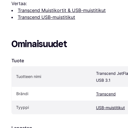
Vertaa:
Transcend Muistikortit & USB-muistitikut
Transcend USB-muistitikut
Ominaisuudet
Tuote
Transcend JetFl
Tuotteen nimi
USB 3.1
Brändi
Transcend
Tyyppi
USB-muistitikut
Langaton