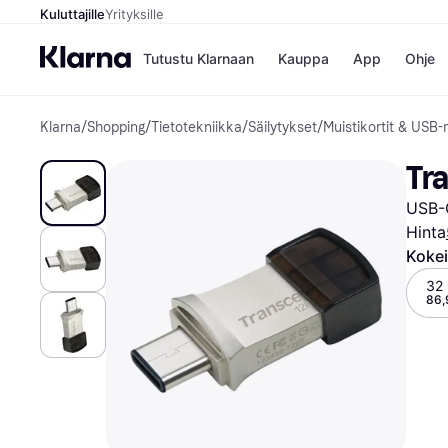
Kuluttajille
Yrityksille
Tutustu Klarnaan
Kauppa
App
Ohje
Klarna
/
Shopping
/
Tietotekniikka
/
Säilytykset
/
Muistikortit & USB-m
Kaupat
Ma
Booking.
Mak
Tr
Gigantti
Mak
H&M
Mak
USB-
Peten Koi
kul
Wolt
Mak
Hinta
Rah
Kokei
Mob
32 
86,
Kauppahakem