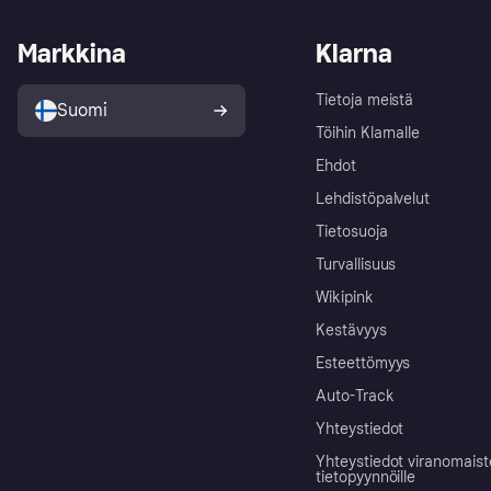
Markkina
Klarna
Tietoja meistä
Suomi
Töihin Klarnalle
Ehdot
Lehdistöpalvelut
Tietosuoja
Turvallisuus
Wikipink
Kestävyys
Esteettömyys
Auto-Track
Yhteystiedot
Yhteystiedot viranomais
tietopyynnöille