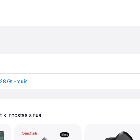
Transcend JetFlash 890 USB-A ja USB-C 3.1 Gen 1 128 Gt -muistitikku, hopea
 kiinnostaa sinua.