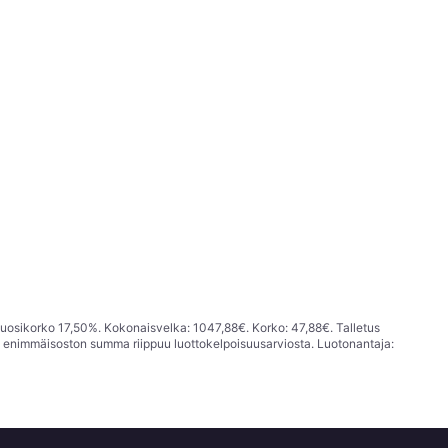
vuosikorko 17,50%. Kokonaisvelka: 1047,88€. Korko: 47,88€. Talletus
; enimmäisoston summa riippuu luottokelpoisuusarviosta. Luotonantaja: