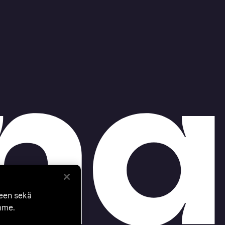
seen sekä
mme.