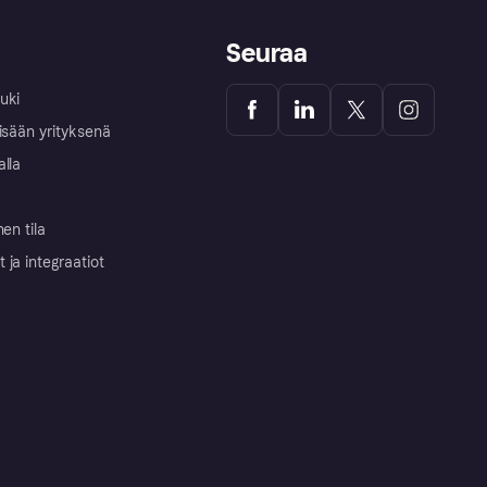
Seuraa
uki
isään yrityksenä
alla
nen tila
ja integraatiot