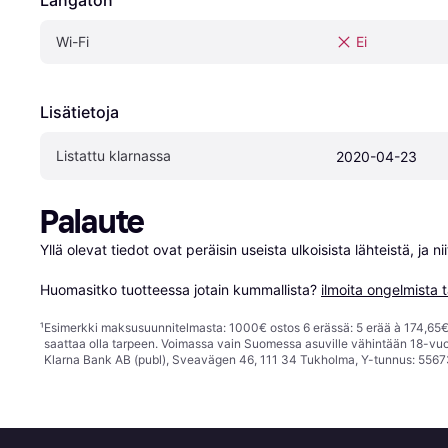
Wi-Fi
Ei
Lisätietoja
Listattu klarnassa
2020-04-23
Palaute
Yllä olevat tiedot ovat peräisin useista ulkoisista lähteistä, ja 
Huomasitko tuotteessa jotain kummallista? 
ilmoita ongelmista t
¹
Esimerkki maksusuunnitelmasta: 1000€ ostos 6 erässä: 5 erää à 174,65€ 
saattaa olla tarpeen. Voimassa vain Suomessa asuville vähintään 18-vuo
Klarna Bank AB (publ), Sveavägen 46, 111 34 Tukholma, Y-tunnus: 5567