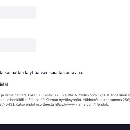
niitä kannattaa käyttää vain suuntaa antavina.

äällä
.
ja viimeinen erä 174,63€. Kesto: 6 kuukautta. Nimelliskorko 17,50%, todellinen 
tiaille henkilöille. Edellyttää Klarnan hyväksynnän. Vähimmäisoston summa 25€
37-0431. Katso ehdot osoitteesta
https://www.klarna.com/fi/ehdot/
.