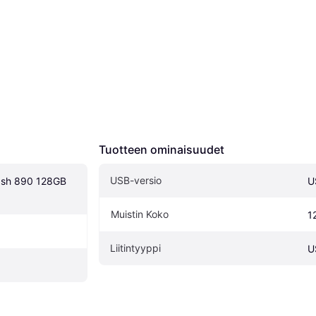
Tuotteen ominaisuudet
USB-versio
ash 890 128GB 
U
Muistin Koko
1
Liitintyyppi
U