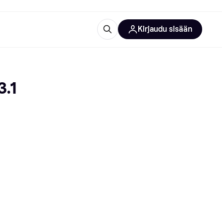
Kirjaudu sisään
totarvikkeet
rna?
3.1
 kategoriat