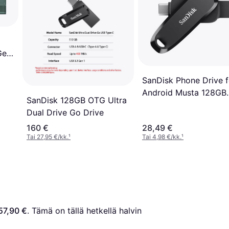
Gen
SanDisk Phone Drive f
Android Musta 128GB
SanDisk 128GB OTG Ultra
USB-tikku
Dual Drive Go Drive
160 €
28,49 €
Tai 27,95 €/kk.
¹
Tai 4,98 €/kk.
¹
57,90 €
. Tämä on tällä hetkellä halvin 