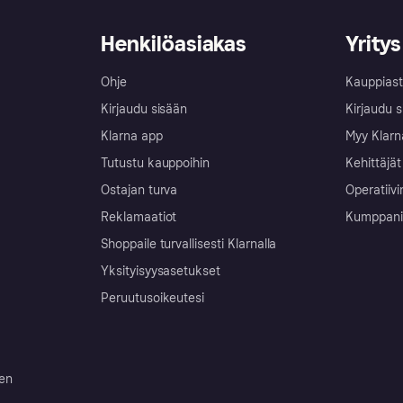
Henkilöasiakas
Yritys
Ohje
Kauppiast
Kirjaudu sisään
Kirjaudu s
Klarna app
Myy Klarn
Tutustu kauppoihin
Kehittäjät
Ostajan turva
Operatiivi
Reklamaatiot
Kumppanit 
Shoppaile turvallisesti Klarnalla
Yksityisyysasetukset
Peruutusoikeutesi
ten