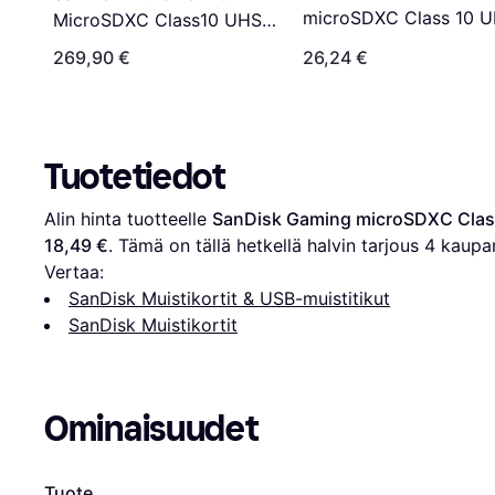
microSDXC Class 10 
MicroSDXC Class10 UHS-I
I U3 V30 A2 170/80MB
U3 V30 A2 200/140MB/s
269,90 €
26,24 €
64GB
1TB +SD adapter
Tuotetiedot
Alin hinta tuotteelle 
SanDisk Gaming microSDXC Class
18,49 €
. Tämä on tällä hetkellä halvin tarjous 
4
 kaupa
Vertaa:
SanDisk Muistikortit & USB-muistitikut
SanDisk Muistikortit
Ominaisuudet
Tuote