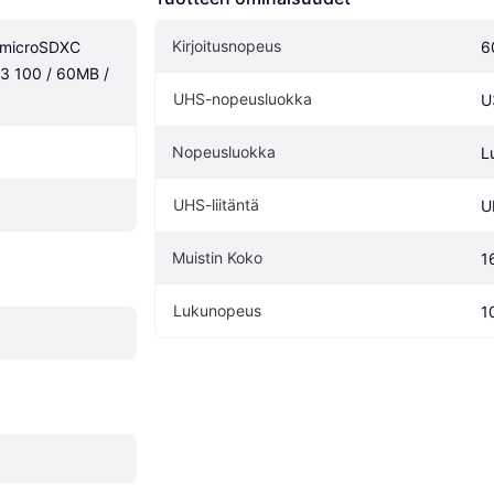
Kirjoitusnopeus
microSDXC 
6
3 100 / 60MB / 
UHS-nopeusluokka
U
Nopeusluokka
L
UHS-liitäntä
U
Muistin Koko
1
Lukunopeus
1