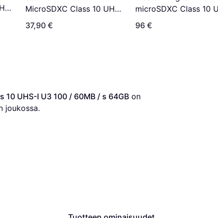
UHS-
MicroSDXC Class 10 UHS-
microSDXC Class 10 
/s
I V30 A2 190/90MB/s 128
l U3 V30 A2 160/120
37,90 €
96 €
GB
512GB +SD adapter
 10 UHS-I U3 100 / 60MB / s 64GB
 on 
n joukossa.
Tuotteen ominaisuudet