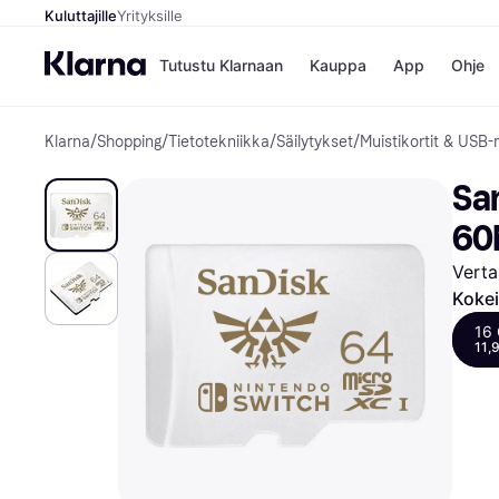
Kuluttajille
Yrityksille
Tutustu Klarnaan
Kauppa
App
Ohje
Klarna
/
Shopping
/
Tietotekniikka
/
Säilytykset
/
Muistikortit & USB-m
Kaupat
Ma
Booking.
Mak
San
Gigantti
Mak
H&M
Mak
60
Peten Koi
kul
Wolt
Mak
Verta
Rah
Kokei
Mob
16 
Kauppahakem
11,