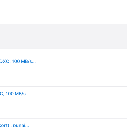
SanDisk SDSQXAT-064G-GNCZN, 64 GB, MicroSDXC, 100 MB/s, 60 MB/s, Class 3 (U3), Punainen, Valkoinen
SanDisk SDSQXAT-064G-GNCZN, 64 GB, MicroSDXC, 100 MB/s, 60 MB/s, Class 3 (U3), Punainen, Valkoinen
SanDisk 64 Gt MicroSDXC UHS-I U3 V30 A1 -muistikortti, punainen, valkoinen