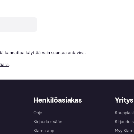
niitä kannattaa käyttää vain suuntaa antavina.

äällä
.
Henkilöasiakas
Yritys
Ohje
Kauppiast
Kirjaudu sisään
Kirjaudu s
Klarna app
Myy Klarn