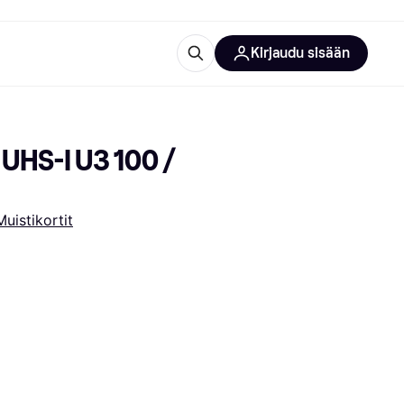
Kirjaudu sisään
totarvikkeet
rna?
HS-I U3 100 / 
Muistikortit
 kategoriat