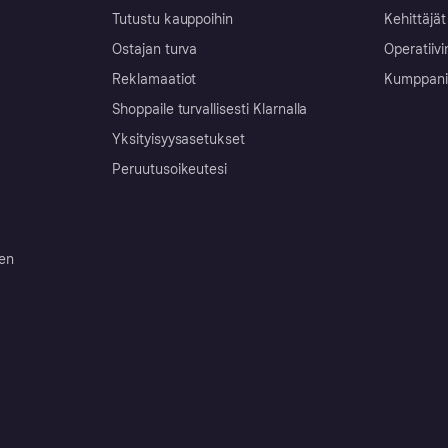
Tutustu kauppoihin
Kehittäjät
Ostajan turva
Operatiivi
Reklamaatiot
Kumppanit 
Shoppaile turvallisesti Klarnalla
Yksityisyysasetukset
Peruutusoikeutesi
ten