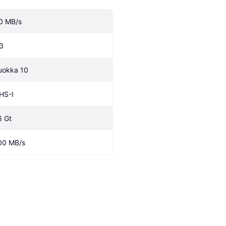
0 MB/s
3
uokka 10
HS-I
6 Gt
00 MB/s