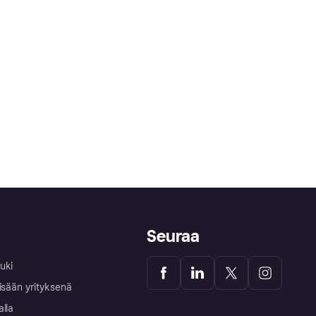
Seuraa
uki
isään yrityksenä
alla