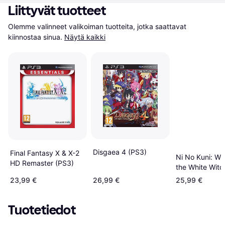
Liittyvät tuotteet
Olemme valinneet valikoiman tuotteita, jotka saattavat 
kiinnostaa sinua.
Näytä kaikki
Disgaea 4 (PS3)
Final Fantasy X & X-2
Ni No Kuni: Wr
HD Remaster (PS3)
the White Witc
(Essentials) (P
23,99 €
26,99 €
25,99 €
Tuotetiedot