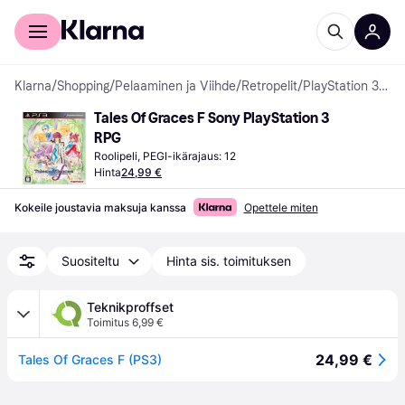
Kuluttajille
Yrityksille
Klarna
/
Shopping
/
Pelaaminen ja Viihde
/
Retropelit
/
PlayStation 3 -pelit
Tales Of Graces F Sony PlayStation 3 
RPG
Roolipeli, PEGI-ikärajaus: 12
Hinta
24,99 €
Kokeile joustavia maksuja kanssa
Opettele miten
Suositeltu
Hinta sis. toimituksen
Teknikproffset
Toimitus 6,99 €
24,99 €
Tales Of Graces F (PS3)