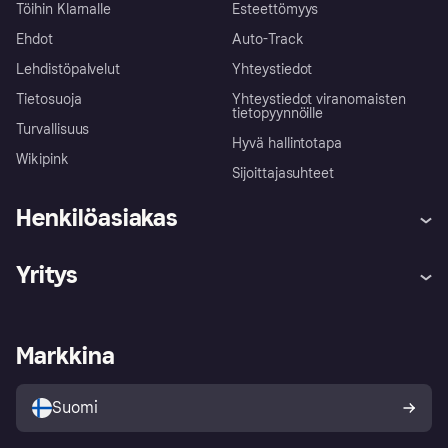
Töihin Klarnalle
Esteettömyys
Ehdot
Auto-Track
Lehdistöpalvelut
Yhteystiedot
Tietosuoja
Yhteystiedot viranomaisten
tietopyynnöille
Turvallisuus
Hyvä hallintotapa
Wikipink
Sijoittajasuhteet
Henkilöasiakas
Ohje
Reklamaatiot
Yritys
Kirjaudu sisään
Shoppaile turvallisesti Klarnalla
Kauppiastuki
Kehittäjät
Klarna app
Yksityisyysasetukset
Kirjaudu sisään yrityksenä
Operatiivinen tila
Markkina
Tutustu kauppoihin
Peruutusoikeutesi
Myy Klarnalla
Kumppanit ja integraatiot
Ostajan turva
Suomi