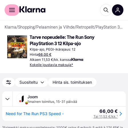
Kuluttajille
Yrityksille
Klarna
/
Shopping
/
Pelaaminen ja Viihde
/
Retropelit
/
PlayStation 3 -pelit
Tarve nopeudelle: The Run Sony 
PlayStation 3 12 Kilpa-ajo
Kilpa-ajo, PEGI-ikärajaus: 12
Hinta
66,00 €
Alkaen 11,53 €/kk. kanssa
Kokeile joustavia maksuja*
Suositeltu
Hinta sis. toimituksen
Joom
Ilmainen toimitus
,
15-31 päivää
66,00 €
Need for The Run PS3 Speed -
Tai 11,53 €/kk.
¹
¹
Esimerkki maksusuunnitelmasta: 1000€ ostos 6 erässä: 5 erää à 174,65€ ja