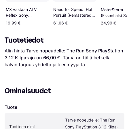
MX vastaan ATV
Need for Speed: Hot
MotorStorm
Reflex Sony
Pursuit (Remastered)
(Essentials) So
PlayStation 3 12 Kilpa-
Origin Key GLOBAL
PlayStation 3 1
19,99 €
61,06 €
24,99 €
ajo
ajo
Tuotetiedot
Alin hinta 
Tarve nopeudelle: The Run Sony PlayStation 
3 12 Kilpa-ajo
 on 
66,00 €
. Tämä on tällä hetkellä 
halvin tarjous yhdeltä jälleenmyyjältä.
Ominaisuudet
Tuote
Tarve nopeudelle: The Run 
Tuotteen nimi
Sony PlayStation 3 12 Kilpa-