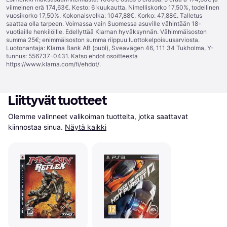
viimeinen erä 174,63€. Kesto: 6 kuukautta. Nimelliskorko 17,50%, todellinen
vuosikorko 17,50%. Kokonaisvelka: 1047,88€. Korko: 47,88€. Talletus
saattaa olla tarpeen. Voimassa vain Suomessa asuville vähintään 18-
vuotiaille henkilöille. Edellyttää Klarnan hyväksynnän. Vähimmäisoston
summa 25€; enimmäisoston summa riippuu luottokelpoisuusarviosta.
Luotonantaja: Klarna Bank AB (publ), Sveavägen 46, 111 34 Tukholma, Y-
tunnus: 556737-0431. Katso ehdot osoitteesta
https://www.klarna.com/fi/ehdot/
.
Liittyvät tuotteet
Olemme valinneet valikoiman tuotteita, jotka saattavat 
kiinnostaa sinua.
Näytä kaikki