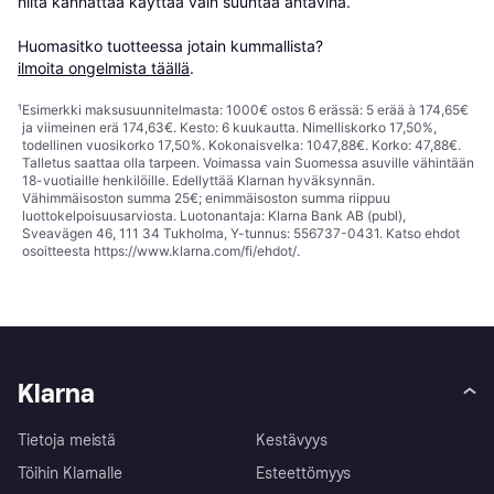
niitä kannattaa käyttää vain suuntaa antavina.

Huomasitko tuotteessa jotain kummallista? 
ilmoita ongelmista täällä
.
¹
Esimerkki maksusuunnitelmasta: 1000€ ostos 6 erässä: 5 erää à 174,65€
ja viimeinen erä 174,63€. Kesto: 6 kuukautta. Nimelliskorko 17,50%,
todellinen vuosikorko 17,50%. Kokonaisvelka: 1047,88€. Korko: 47,88€.
Talletus saattaa olla tarpeen. Voimassa vain Suomessa asuville vähintään
18-vuotiaille henkilöille. Edellyttää Klarnan hyväksynnän.
Vähimmäisoston summa 25€; enimmäisoston summa riippuu
luottokelpoisuusarviosta. Luotonantaja: Klarna Bank AB (publ),
Sveavägen 46, 111 34 Tukholma, Y-tunnus: 556737-0431. Katso ehdot
osoitteesta
https://www.klarna.com/fi/ehdot/
.
Klarna
Tietoja meistä
Kestävyys
Töihin Klarnalle
Esteettömyys