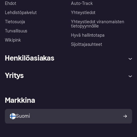
Ehdot
Auto-Track
Lehdistöpalvelut
Yhteystiedot
Tietosuoja
Yhteystiedot viranomaisten
tietopyynnöille
Turvallisuus
Hyvä hallintotapa
Wikipink
Sijoittajasuhteet
Henkilöasiakas
Ohje
Reklamaatiot
Yritys
Kirjaudu sisään
Shoppaile turvallisesti Klarnalla
Kauppiastuki
Kehittäjät
Klarna app
Yksityisyysasetukset
Kirjaudu sisään yrityksenä
Operatiivinen tila
Markkina
Tutustu kauppoihin
Peruutusoikeutesi
Myy Klarnalla
Kumppanit ja integraatiot
Ostajan turva
Suomi