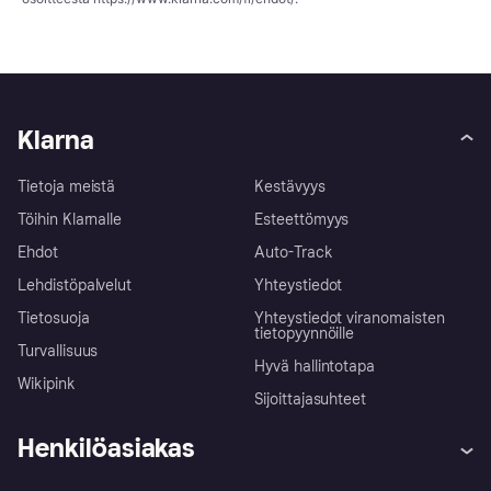
Klarna
Tietoja meistä
Kestävyys
Töihin Klarnalle
Esteettömyys
Ehdot
Auto-Track
Lehdistöpalvelut
Yhteystiedot
Tietosuoja
Yhteystiedot viranomaisten
tietopyynnöille
Turvallisuus
Hyvä hallintotapa
Wikipink
Sijoittajasuhteet
Henkilöasiakas