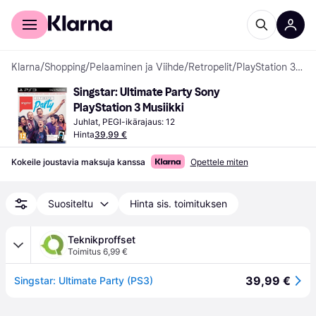
Kuluttajille
Yrityksille
Klarna
/
Shopping
/
Pelaaminen ja Viihde
/
Retropelit
/
PlayStation 3 -pelit
Singstar: Ultimate Party Sony 
PlayStation 3 Musiikki
Juhlat, PEGI-ikärajaus: 12
Hinta
39,99 €
Kokeile joustavia maksuja kanssa
Opettele miten
Suositeltu
Hinta sis. toimituksen
Teknikproffset
Toimitus 6,99 €
39,99 €
Singstar: Ultimate Party (PS3)