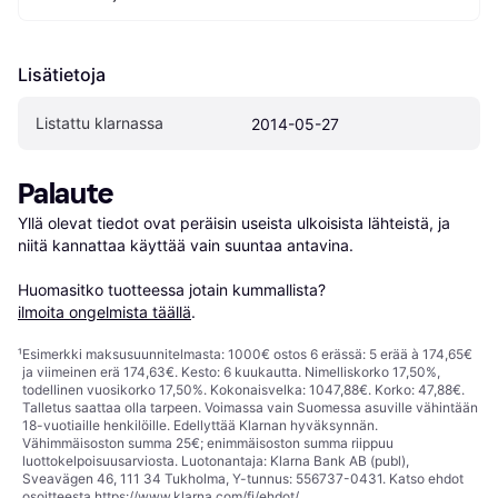
Lisätietoja
Listattu klarnassa
2014-05-27
Palaute
Yllä olevat tiedot ovat peräisin useista ulkoisista lähteistä, ja 
niitä kannattaa käyttää vain suuntaa antavina.

Huomasitko tuotteessa jotain kummallista? 
ilmoita ongelmista täällä
.
¹
Esimerkki maksusuunnitelmasta: 1000€ ostos 6 erässä: 5 erää à 174,65€
ja viimeinen erä 174,63€. Kesto: 6 kuukautta. Nimelliskorko 17,50%,
todellinen vuosikorko 17,50%. Kokonaisvelka: 1047,88€. Korko: 47,88€.
Talletus saattaa olla tarpeen. Voimassa vain Suomessa asuville vähintään
18-vuotiaille henkilöille. Edellyttää Klarnan hyväksynnän.
Vähimmäisoston summa 25€; enimmäisoston summa riippuu
luottokelpoisuusarviosta. Luotonantaja: Klarna Bank AB (publ),
Sveavägen 46, 111 34 Tukholma, Y-tunnus: 556737-0431. Katso ehdot
osoitteesta
https://www.klarna.com/fi/ehdot/
.