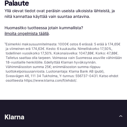
Palaute
Yllä olevat tiedot ovat peräisin useista ulkoisista lähteistä, ja 
niitä kannattaa käyttää vain suuntaa antavina.

Huomasitko tuotteessa jotain kummallista? 
ilmoita ongelmista täällä
.
¹
Esimerkki maksusuunnitelmasta: 1000€ ostos 6 erässä: 5 erää à 174,65€
ja viimeinen erä 174,63€. Kesto: 6 kuukautta. Nimelliskorko 17,50%,
todellinen vuosikorko 17,50%. Kokonaisvelka: 1047,88€. Korko: 47,88€.
Talletus saattaa olla tarpeen. Voimassa vain Suomessa asuville vähintään
18-vuotiaille henkilöille. Edellyttää Klarnan hyväksynnän.
Vähimmäisoston summa 25€; enimmäisoston summa riippuu
luottokelpoisuusarviosta. Luotonantaja: Klarna Bank AB (publ),
Sveavägen 46, 111 34 Tukholma, Y-tunnus: 556737-0431. Katso ehdot
osoitteesta
https://www.klarna.com/fi/ehdot/
.
Klarna