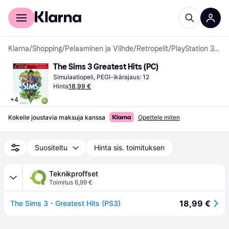
Kuluttajille
Yrityksille
Klarna
/
Shopping
/
Pelaaminen ja Viihde
/
Retropelit
/
PlayStation 3 -pelit
The Sims 3 Greatest Hits (PC)
Simulaatiopeli, PEGI-ikärajaus: 12
Hinta
18,99 €
+
4
Kokeile joustavia maksuja kanssa
Opettele miten
Suositeltu
Hinta sis. toimituksen
Teknikproffset
Toimitus 6,99 €
18,99 €
The Sims 3 - Greatest Hits (PS3)