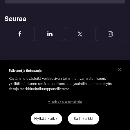
Seuraa
Evästeet ja tietosuoja
Käytämme evästeitä verkkosivun toiminnan varmistamiseen,
yksilöllistämiseen sekä selaamisesi analysointiin. Jaamme myös
tietoja markkinointikumppaneillemme.
Muokkaa asetuksia
Copyright © 2005-2026 Klarna Bank AB (publ). Headquarters: Stockholm, Sweden. All
rights reserved. Klarna Bank AB (publ). Sveavägen 46, 111 34 Stockholm. Organization
number: 556737-0431
Hylkää kaikki
Salli kaikki
Klarnan evästeseloste
Klarna.com