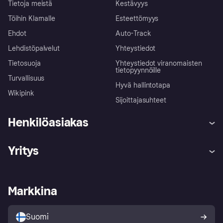
Tietoja meistä
Kestävyys
Töihin Klarnalle
Esteettömyys
Ehdot
Auto-Track
Lehdistöpalvelut
Yhteystiedot
Tietosuoja
Yhteystiedot viranomaisten
tietopyynnöille
Turvallisuus
Hyvä hallintotapa
Wikipink
Sijoittajasuhteet
Henkilöasiakas
Ohje
Reklamaatiot
Yritys
Kirjaudu sisään
Shoppaile turvallisesti Klarnalla
Kauppiastuki
Kehittäjät
Klarna app
Yksityisyysasetukset
Kirjaudu sisään yrityksenä
Operatiivinen tila
Markkina
Tutustu kauppoihin
Peruutusoikeutesi
Myy Klarnalla
Kumppanit ja integraatiot
Ostajan turva
Suomi