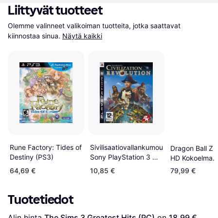
Liittyvät tuotteet
Olemme valinneet valikoiman tuotteita, jotka saattavat 
kiinnostaa sinua.
Näytä kaikki
Rune Factory: Tides of
Sivilisaatiovallankumous
Dragon Ball Z 
Destiny (PS3)
Sony PlayStation 3 01
HD Kokoelma
Strategia
PlayStation 3
64,69 €
10,85 €
79,99 €
Tuotetiedot
Alin hinta 
The Sims 3 Greatest Hits (PC)
 on 
18,99 €
. 