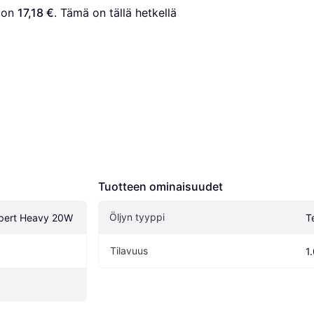
 on 
17,18 €
. Tämä on tällä hetkellä 
Tuotteen ominaisuudet
Öljyn tyyppi
xpert Heavy 20W
T
Tilavuus
1.