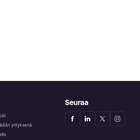
Seuraa
uki
isään yrityksenä
alla