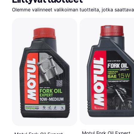
Olemme valinneet valikoiman tuotteita, jotka saattavat
Motul Fork Oil Expert