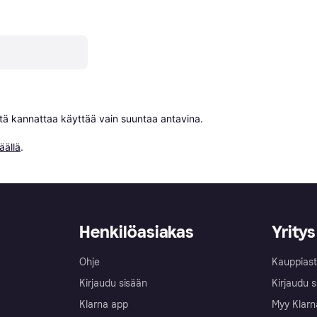
niitä kannattaa käyttää vain suuntaa antavina.

äällä
.
Henkilöasiakas
Yritys
Ohje
Kauppiast
Kirjaudu sisään
Kirjaudu s
Klarna app
Myy Klarn