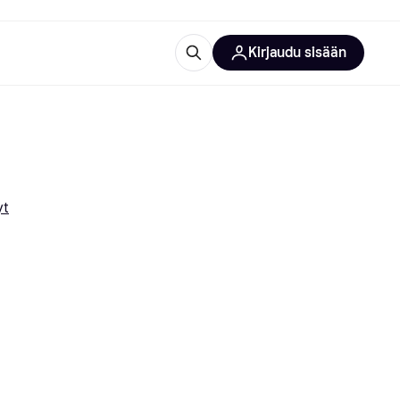
Kirjaudu sisään
totarvikkeet
rna?
yt
 kategoriat