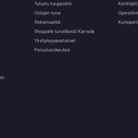
Tutustu kauppoihin
Kehittäjät
Ostajan turva
Operatiivi
Reklamaatiot
Kumppanit 
Shoppaile turvallisesti Klarnalla
Yksityisyysasetukset
Peruutusoikeutesi
ten