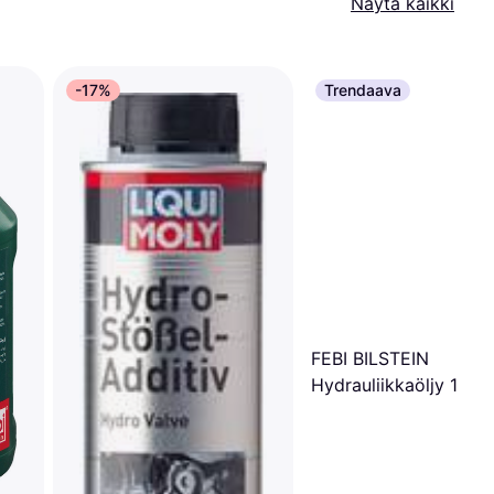
Näytä kaikki
-17%
Trendaava
FEBI BILSTEIN
Hydrauliikkaöljy 1L 0