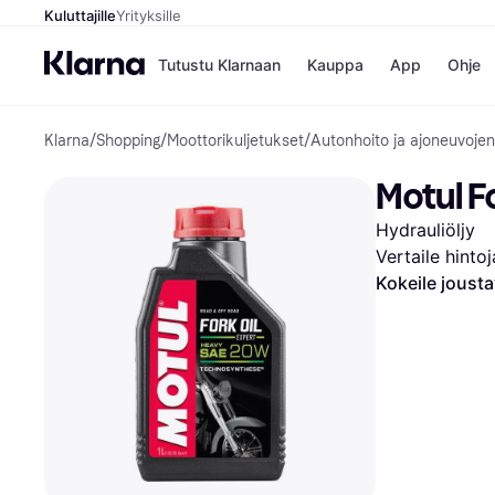
Kuluttajille
Yrityksille
Tutustu Klarnaan
Kauppa
App
Ohje
Klarna
/
Shopping
/
Moottorikuljetukset
/
Autonhoito ja ajoneuvojen
Kaupat
Ma
Booking.
Mak
Motul F
Gigantti
Mak
H&M
Mak
Hydrauliöljy
Peten Koi
kul
Wolt
Mak
Vertaile hinto
Rah
Kokeile joust
Mob
Kauppahakem