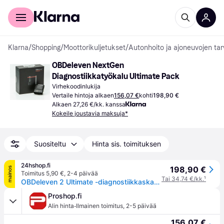
Kuluttajille
Yrityksille
Klarna
/
Shopping
/
Moottorikuljetukset
/
Autonhoito ja ajoneuvojen tar
OBDeleven NextGen 
Diagnostiikkatyökalu Ultimate Pack
Virhekoodinlukija
Vertaile hintoja alkaen
156,07 €
kohti
198,90 €
Alkaen 27,26 €/kk. kanssa
Kokeile joustavia maksuja*
Suositeltu
Hinta sis. toimituksen
24hshop.fi
198,90 €
mainos
Toimitus 5,90 €
,
2-4 päivää
Tai 34,74 €/kk.
¹
OBDeleven 2 Ultimate -diagnostiikkaskanneri
Proshop.fi
·
Alin hinta
Ilmainen toimitus
,
2-5 päivää
156,07 €