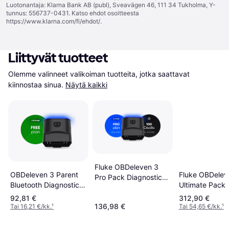
Luotonantaja: Klarna Bank AB (publ), Sveavägen 46, 111 34 Tukholma, Y-
tunnus: 556737-0431. Katso ehdot osoitteesta
https://www.klarna.com/fi/ehdot/
.
Liittyvät tuotteet
Olemme valinneet valikoiman tuotteita, jotka saattavat 
kiinnostaa sinua.
Näytä kaikki
Fluke OBDeleven 3
Fluke OBDelev
OBDeleven 3 Parent
Pro Pack Diagnostic
Ultimate Pack
Bluetooth Diagnostic
Scanner
Diagnostic Sc
Automobile
92,81 €
312,90 €
136,98 €
Tai 16,21 €/kk.
¹
Tai 54,65 €/kk.
¹