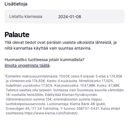
Lisätietoja
Listattu klarnassa
2024-01-08
Palaute
Yllä olevat tiedot ovat peräisin useista ulkoisista lähteistä, ja 
niitä kannattaa käyttää vain suuntaa antavina.

Huomasitko tuotteessa jotain kummallista? 
ilmoita ongelmista täällä
.
¹
Esimerkki maksusuunnitelmasta: 1000€ ostos 6 erässä: 5 erää à 174,65€
ja viimeinen erä 174,63€. Kesto: 6 kuukautta. Nimelliskorko 17,50%,
todellinen vuosikorko 17,50%. Kokonaisvelka: 1047,88€. Korko: 47,88€.
Talletus saattaa olla tarpeen. Voimassa vain Suomessa asuville vähintään
18-vuotiaille henkilöille. Edellyttää Klarnan hyväksynnän.
Vähimmäisoston summa 25€; enimmäisoston summa riippuu
luottokelpoisuusarviosta. Luotonantaja: Klarna Bank AB (publ),
Sveavägen 46, 111 34 Tukholma, Y-tunnus: 556737-0431. Katso ehdot
osoitteesta
https://www.klarna.com/fi/ehdot/
.