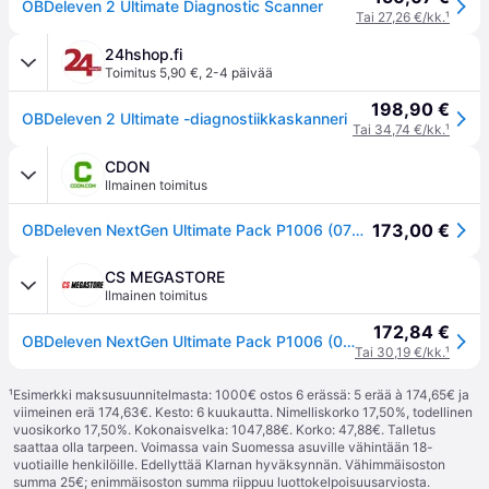
OBDeleven 2 Ultimate Diagnostic Scanner
Tai 27,26 €/kk.
¹
24hshop.fi
Toimitus 5,90 €
,
2-4 päivää
198,90 €
OBDeleven 2 Ultimate -diagnostiikkaskanneri
Tai 34,74 €/kk.
¹
CDON
Ilmainen toimitus
173,00 €
OBDeleven NextGen Ultimate Pack P1006 (0758277987820)
CS MEGASTORE
Ilmainen toimitus
172,84 €
OBDeleven NextGen Ultimate Pack P1006 (0758277987820)
Tai 30,19 €/kk.
¹
¹
Esimerkki maksusuunnitelmasta: 1000€ ostos 6 erässä: 5 erää à 174,65€ ja
viimeinen erä 174,63€. Kesto: 6 kuukautta. Nimelliskorko 17,50%, todellinen
vuosikorko 17,50%. Kokonaisvelka: 1047,88€. Korko: 47,88€. Talletus
saattaa olla tarpeen. Voimassa vain Suomessa asuville vähintään 18-
vuotiaille henkilöille. Edellyttää Klarnan hyväksynnän. Vähimmäisoston
summa 25€; enimmäisoston summa riippuu luottokelpoisuusarviosta.