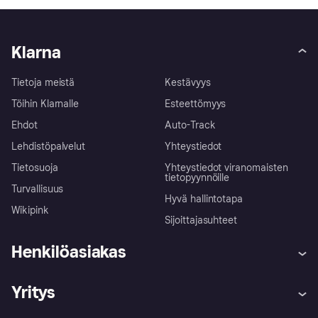
Klarna
Tietoja meistä
Kestävyys
Töihin Klarnalle
Esteettömyys
Ehdot
Auto-Track
Lehdistöpalvelut
Yhteystiedot
Tietosuoja
Yhteystiedot viranomaisten
tietopyynnöille
Turvallisuus
Hyvä hallintotapa
Wikipink
Sijoittajasuhteet
Henkilöasiakas
Ohje
Reklamaatiot
Yritys
Kirjaudu sisään
Shoppaile turvallisesti Klarnalla