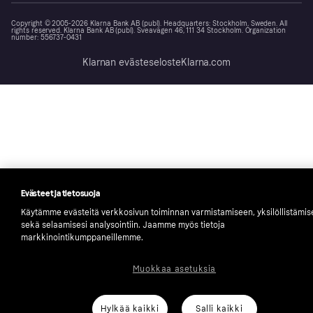
Copyright © 2005-2026 Klarna Bank AB (publ). Headquarters: Stockholm, Sweden. All
rights reserved. Klarna Bank AB (publ). Sveavägen 46, 111 34 Stockholm. Organization
number: 556737-0431
Klarnan evästeseloste
Klarna.com
Evästeet ja tietosuoja
Käytämme evästeitä verkkosivun toiminnan varmistamiseen, yksilöllistämi
sekä selaamisesi analysointiin. Jaamme myös tietoja
markkinointikumppaneillemme.
Muokkaa asetuksia
Hylkää kaikki
Salli kaikki