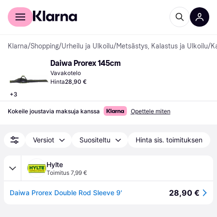
Kuluttajille
Yrityksille
Klarna
/
Shopping
/
Urheilu ja Ulkoilu
/
Metsästys, Kalastus ja Ulkoilu
/
K
Daiwa Prorex 145cm
Vavakotelo
Hinta
28,90 €
+
3
Kokeile joustavia maksuja kanssa
Opettele miten
Versiot
Suositeltu
Hinta sis. toimituksen
Hylte
Toimitus 7,99 €
28,90 €
Daiwa Prorex Double Rod Sleeve 9'