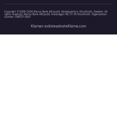
Copyright © 2005-2026 Klarna Bank AB (publ). Headquarters: Stockholm, Sweden. All
rights reserved. Klarna Bank AB (publ). Sveavägen 46, 111 34 Stockholm. Organization
number: 556737-0431
Klarnan evästeseloste
Klarna.com