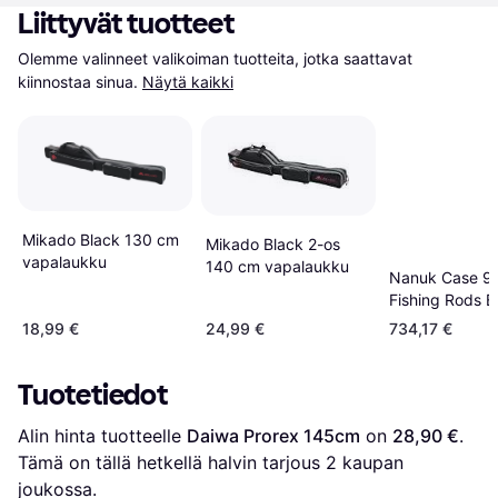
Liittyvät tuotteet
Olemme valinneet valikoiman tuotteita, jotka saattavat 
kiinnostaa sinua.
Näytä kaikki
Mikado Black 130 cm
Mikado Black 2-os
vapalaukku
140 cm vapalaukku
Nanuk Case 99
Fishing Rods B
18,99 €
24,99 €
734,17 €
Tuotetiedot
Alin hinta tuotteelle 
Daiwa Prorex 145cm
 on 
28,90 €
. 
Tämä on tällä hetkellä halvin tarjous 
2
 kaupan 
joukossa.