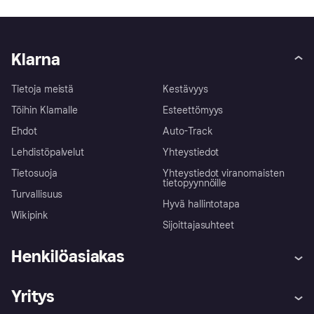
Klarna
Tietoja meistä
Kestävyys
Töihin Klarnalle
Esteettömyys
Ehdot
Auto-Track
Lehdistöpalvelut
Yhteystiedot
Tietosuoja
Yhteystiedot viranomaisten
tietopyynnöille
Turvallisuus
Hyvä hallintotapa
Wikipink
Sijoittajasuhteet
Henkilöasiakas
Ohje
Reklamaatiot
Yritys
Kirjaudu sisään
Shoppaile turvallisesti Klarnalla