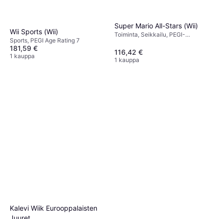
Super Mario All-Stars (Wii)
Wii Sports (Wii)
Toiminta, Seikkailu, PEGI-
Sports, PEGI Age Rating 7
ikärajaus 7
181,59 €
116,42 €
1 kauppa
1 kauppa
Kalevi Wiik Eurooppalaisten
Juuret