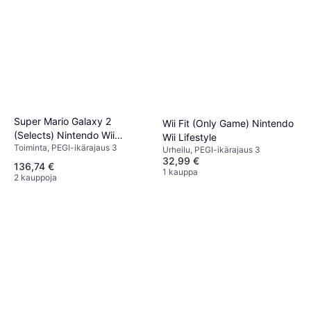
Super Mario Galaxy 2
Wii Fit (Only Game) Nintendo
(Selects) Nintendo Wii
Wii Lifestyle
Toiminta, PEGI-ikärajaus 3
Toiminta
Urheilu, PEGI-ikärajaus 3
32,99 €
136,74 €
1 kauppa
2 kauppoja