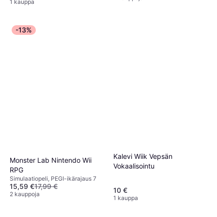
1 kauppa
ikärajaus 18
-13%
Kalevi Wiik Vepsän
Monster Lab Nintendo Wii
Vokaalisointu
RPG
Simulaatiopeli, PEGI-ikärajaus 7
15,59 €
17,99 €
10 €
2 kauppoja
1 kauppa