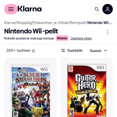
Kuluttajille
Yrityksille
Klarna
/
Shopping
/
Pelaaminen ja Viihde
/
Retropelit
/
Nintendo Wii -pelit
Nintendo Wii -pelit
Kokeile joustavia maksuja kanssa
Opettele miten
300+ tuotteet
Suodatin
Suosio