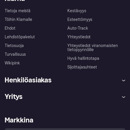
Tietoja meistä
Kestävyys
Töihin Klarnalle
Esteettömyys
Ehdot
Auto-Track
Lehdistöpalvelut
Yhteystiedot
Tietosuoja
Yhteystiedot viranomaisten
tietopyynnöille
Turvallisuus
Hyvä hallintotapa
Wikipink
Sijoittajasuhteet
Henkilöasiakas
Ohje
Reklamaatiot
Yritys
Kirjaudu sisään
Shoppaile turvallisesti Klarnalla
Kauppiastuki
Kehittäjät
Klarna app
Yksityisyysasetukset
Kirjaudu sisään yrityksenä
Operatiivinen tila
Markkina
Tutustu kauppoihin
Peruutusoikeutesi
Myy Klarnalla
Kumppanit ja integraatiot
Ostajan turva