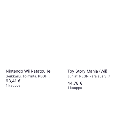
Toy Story Mania (Wii)
Nintendo Wii Ratatouille
Juhlat, PEGI-ikärajaus 3, 7
Seikkailu, Toiminta, PEGI-
93,41 €
ikärajaus 3
44,78 €
1 kauppa
1 kauppa