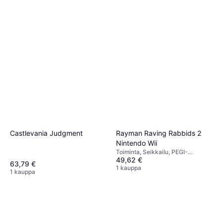
Castlevania Judgment
Rayman Raving Rabbids 2
Nintendo Wii
Toiminta, Seikkailu, PEGI-
49,62 €
ikärajaus 3
63,79 €
1 kauppa
1 kauppa