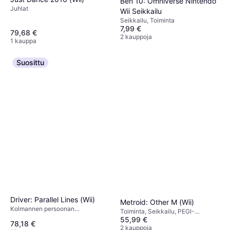
Ben 10: Omniverse Nintendo
Juhlat
Wii Seikkailu
Seikkailu, Toiminta
7,99 €
79,68 €
2 kauppoja
1 kauppa
Suosittu
Driver: Parallel Lines (Wii)
Metroid: Other M (Wii)
Kolmannen persoonan
Toiminta, Seikkailu, PEGI-
ammuntapeli (TPS), Kilpa-ajo,
55,99 €
ikärajaus 16
78,18 €
Toiminta, Seikkailu, PEGI-
2 kauppoja