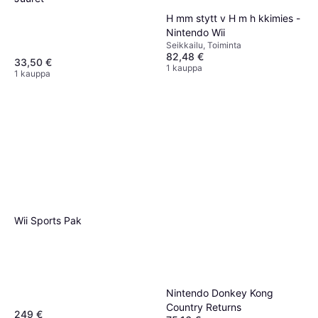
H mm stytt v H m h kkimies -
Nintendo Wii
Seikkailu, Toiminta
82,48 €
33,50 €
1 kauppa
1 kauppa
Wii Sports Pak
Nintendo Donkey Kong
Country Returns
249 €