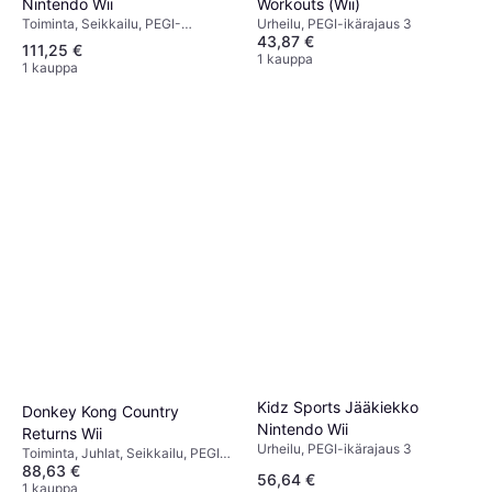
Nintendo Wii
Workouts (Wii)
Toiminta, Seikkailu, PEGI-
Urheilu, PEGI-ikärajaus 3
43,87 €
ikärajaus 7
111,25 €
1 kauppa
1 kauppa
Kidz Sports Jääkiekko
Donkey Kong Country
Nintendo Wii
Returns Wii
Urheilu, PEGI-ikärajaus 3
Toiminta, Juhlat, Seikkailu, PEGI-
88,63 €
ikärajaus 3
56,64 €
1 kauppa