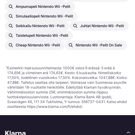
Ampumapeli Nintendo Wii -pelit
Simulaatiopeli Nintendo Wii -pelit
Seikkailu Nintendo Wii -pelit
Juhlat Nintendo Wii -pelit
Taistelupeli Nintendo Wii -pelit
Cheap Nintendo Wii -pelit
Nintendo Wii -pelit On Sale
¹
Esimerkki maksusuunnitelmasta: 1000€ ostos 6 erässä: 5 erää à
174,65€ ja viimeinen erä 174,63€. Kesto: 6 kuukautta. Nimelliskorko
17,50%, todellinen vuosikorko 17,50%. Kokonaisvelka: 1047,88€. Korko:
47,88€. Talletus saattaa olla tarpeen. Voimassa vain Suomessa asuville
vähintään 18-vuotiaille henkilöille. Edellyttää Klarnan hyväksynnän.
Vähimmäisoston summa 25€; enimmäisoston summa riippuu
luottokelpoisuusarviosta. Luotonantaja: Klarna Bank AB (publ),
Sveavägen 46, 111 34 Tukholma, Y-tunnus: 556737-0431. Katso ehdot
osoitteesta
https://www.klarna.com/fi/ehdot/
.
Klarna