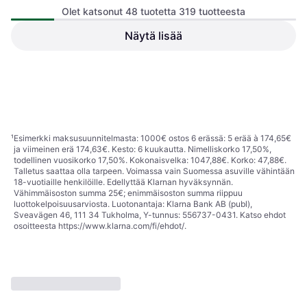
Olet katsonut 48 tuotetta 319 tuotteesta
Näytä lisää
Wreck-It Ralph Nintendo Wii
Super Swing Golf Nintendo
Seikkailu, Toiminta, PEGI-
Wii
ikärajaus 3
Urheilu, PEGI-ikärajaus 3
45,29 €
75,19 €
1 kauppa
1 kauppa
1
2
3
...
7
¹
Esimerkki maksusuunnitelmasta: 1000€ ostos 6 erässä: 5 erää à 174,65€
ja viimeinen erä 174,63€. Kesto: 6 kuukautta. Nimelliskorko 17,50%,
todellinen vuosikorko 17,50%. Kokonaisvelka: 1047,88€. Korko: 47,88€.
Talletus saattaa olla tarpeen. Voimassa vain Suomessa asuville vähintään
18-vuotiaille henkilöille. Edellyttää Klarnan hyväksynnän.
Vähimmäisoston summa 25€; enimmäisoston summa riippuu
luottokelpoisuusarviosta. Luotonantaja: Klarna Bank AB (publ),
Sveavägen 46, 111 34 Tukholma, Y-tunnus: 556737-0431. Katso ehdot
osoitteesta
https://www.klarna.com/fi/ehdot/
.