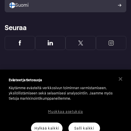
Suomi
Seuraa
Evästeet ja tietosuoja
Käytämme evästeitä verkkosivun toiminnan varmistamiseen,
yksilöllistämiseen sekä selaamisesi analysointiin. Jaamme myös
tietoja markkinointikumppaneillemme.
Muokkaa asetuksia
Copyright © 2005-2026 Klarna Bank AB (publ). Headquarters: Stockholm, Sweden. All
rights reserved. Klarna Bank AB (publ). Sveavägen 46, 111 34 Stockholm. Organization
number: 556737-0431
Hylkää kaikki
Salli kaikki