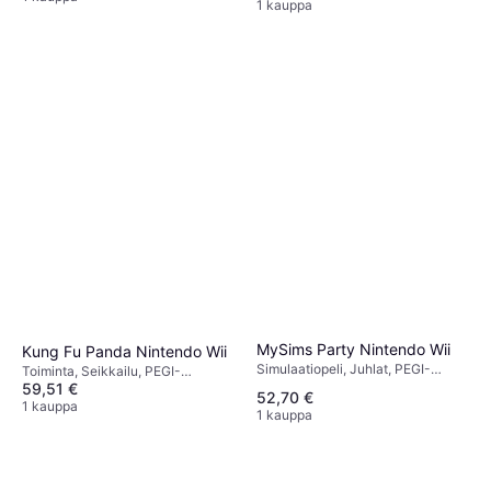
1 kauppa
MySims Party Nintendo Wii
Kung Fu Panda Nintendo Wii
Simulaatiopeli, Juhlat, PEGI-
Toiminta, Seikkailu, PEGI-
ikärajaus 3
59,51 €
ikärajaus 7
52,70 €
1 kauppa
1 kauppa