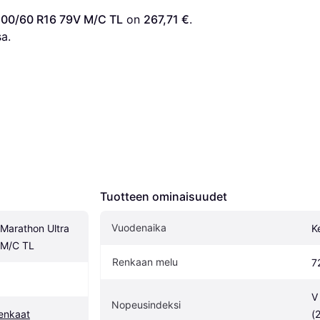
200/60 R16 79V M/C TL
 on 
267,71 €
. 
a.
Tuotteen ominaisuudet
Vuodenaika
arathon Ultra 
K
 M/C TL
Renkaan melu
7
V
Nopeusindeksi
enkaat
(