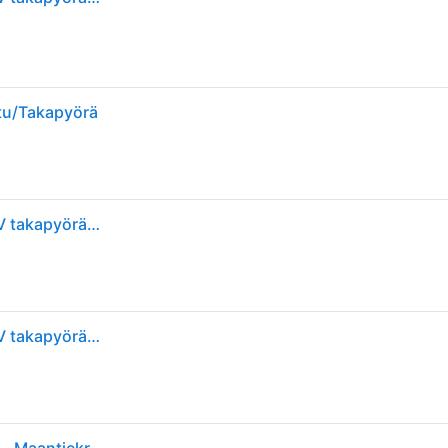
u/Takapyörä
Metzeler ME888 Marathon Ultra ( 200/60 R16 TL 79V takapyörä, M/C )
Metzeler ME888 Marathon Ultra ( 200/60 R16 TL 79V takapyörä, M/C )