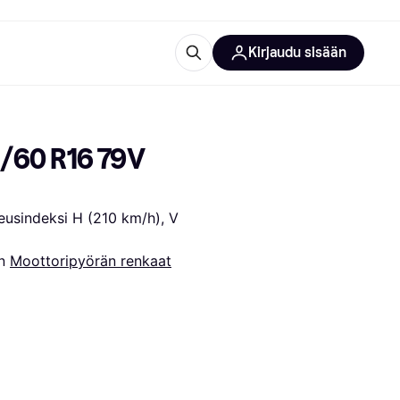
Kirjaudu sisään
totarvikkeet
rna?
/60 R16 79V 
eusindeksi H (210 km/h), V 
n 
Moottoripyörän renkaat
 kategoriat