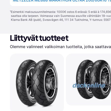
¹
Esimerkki maksusuunnitelmasta: 1000€ ostos 6 erässä: 5 erää à 174,65€ 
saattaa olla tarpeen. Voimassa vain Suomessa asuville vähintään 18-vuo
Klarna Bank AB (publ), Sveavägen 46, 111 34 Tukholma, Y-tunnus: 5567
Liittyvät tuotteet
Olemme valinneet valikoiman tuotteita, jotka saattavat