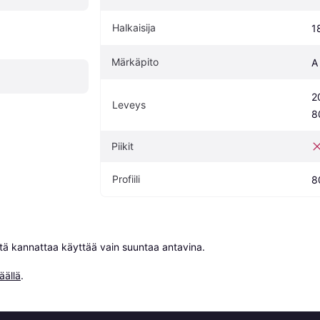
Halkaisija
18
Märkäpito
A
2
Leveys
8
Piikit
Profiili
8
niitä kannattaa käyttää vain suuntaa antavina.

äällä
.