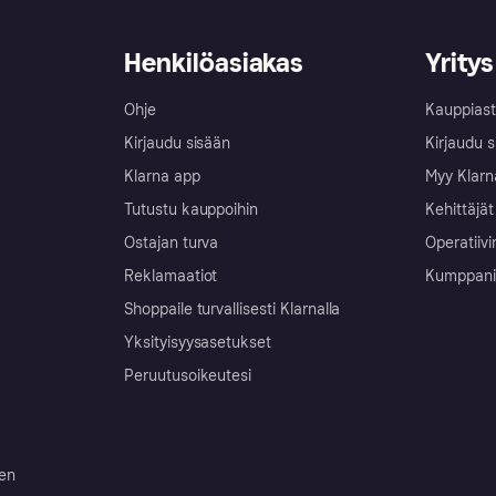
Henkilöasiakas
Yritys
Ohje
Kauppiast
Kirjaudu sisään
Kirjaudu s
Klarna app
Myy Klarn
Tutustu kauppoihin
Kehittäjät
Ostajan turva
Operatiivi
Reklamaatiot
Kumppanit 
Shoppaile turvallisesti Klarnalla
Yksityisyysasetukset
Peruutusoikeutesi
ten