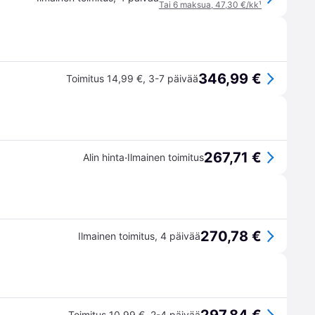
Tai 6 maksua, 47,30 €/kk
¹
346,99 €
Toimitus 14,99 €
,
3-7 päivää
267,71 €
·
Alin hinta
Ilmainen toimitus
270,78 €
Ilmainen toimitus
,
4 päivää
Toimitus 10,99 €
,
2-4 päivää