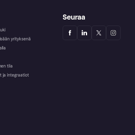
Seuraa
uki
isään yrityksenä
alla
nen tila
ja integraatiot