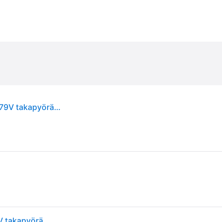
Metzeler ME888 Marathon Ultra ( 200/60 R16 TL 79V takapyörä, M/C )
Metzeler ME888 Marathon Ultra ( 200/60 R16 TL 79V takapyörä, M/C )