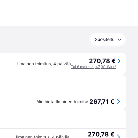
Suositeltu
270,78 €
Ilmainen toimitus
,
4 päivää
Tai 6 maksua, 47,30 €/kk
¹
267,71 €
·
Alin hinta
Ilmainen toimitus
270,78 €
Ilmainen toimitus
,
4 päivää