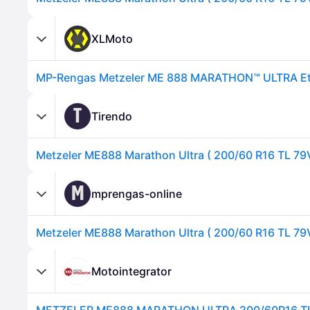
XLMoto
MP-Rengas Metzeler ME 888 MARATHON™ ULTRA Et
T
Tirendo
M
mprengas-online
Motointegrator