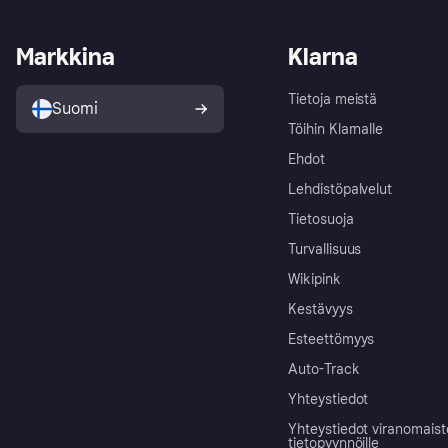
Markkina
Klarna
Tietoja meistä
Suomi
Töihin Klarnalle
Ehdot
Lehdistöpalvelut
Tietosuoja
Turvallisuus
Wikipink
Kestävyys
Esteettömyys
Auto-Track
Yhteystiedot
Yhteystiedot viranomais
tietopyynnöille