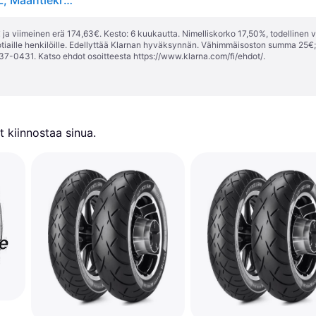
METZELER ME888 MARATHON ULTRA 200/60R16 TL, Maantiekrengas takana
ja viimeinen erä 174,63€. Kesto: 6 kuukautta. Nimelliskorko 17,50%, todellinen 
tiaille henkilöille. Edellyttää Klarnan hyväksynnän. Vähimmäisoston summa 25€
37-0431. Katso ehdot osoitteesta
https://www.klarna.com/fi/ehdot/
.
 kiinnostaa sinua.