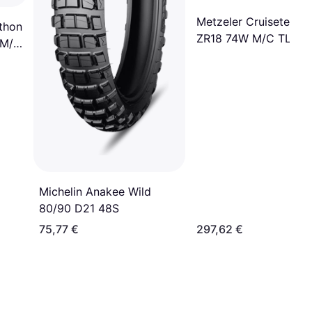
Metzeler Cruisetec 1
thon
ZR18 74W M/C TL
 M/C
Michelin Anakee Wild
80/90 D21 48S
75,77 €
297,62 €