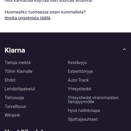
niitä kannattaa käyttää vain suuntaa antavina.

Huomasitko tuotteessa jotain kummallista? 
ilmoita ongelmista täällä
.
Klarna
Tietoja meistä
Kestävyys
Töihin Klarnalle
Esteettömyys
Ehdot
Auto-Track
Lehdistöpalvelut
Yhteystiedot
Tietosuoja
Yhteystiedot viranomaisten
tietopyynnöille
Turvallisuus
Hyvä hallintotapa
Wikipink
Sijoittajasuhteet