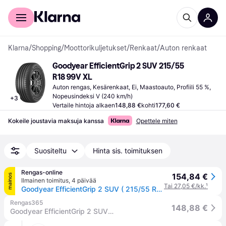
Kuluttajille
Yrityksille
Klarna
/
Shopping
/
Moottorikuljetukset
/
Renkaat
/
Auton renkaat
Goodyear EfficientGrip 2 SUV 215/55 
R18 99V XL
Auton rengas, Kesärenkaat, Ei, Maastoauto, Profiili 55 %, 
Nopeusindeksi V (240 km/h)
+
3
Vertaile hintoja alkaen
148,88 €
kohti
177,60 €
Kokeile joustavia maksuja kanssa
Opettele miten
Suositeltu
Hinta sis. toimituksen
Rengas-online
154,84 €
mainos
Ilmainen toimitus
,
4 päivää
Tai 27,05 €/kk.
¹
Goodyear EfficientGrip 2 SUV ( 215/55 R18 99V XL EVR )
Rengas365
148,88 €
Goodyear EfficientGrip 2 SUV 215/55R18 99V Kesärenkaat