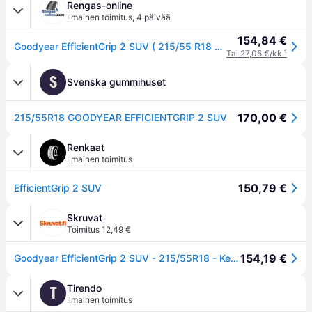
Rengas-online
Ilmainen toimitus
,
4 päivää
154,84 €
Goodyear EfficientGrip 2 SUV ( 215/55 R18 99V XL EVR )
Tai 27,05 €/kk.
¹
S
Svenska gummihuset
170,00 €
215/55R18 GOODYEAR EFFICIENTGRIP 2 SUV
Renkaat
Ilmainen toimitus
150,79 €
EfficientGrip 2 SUV
Skruvat
Toimitus 12,49 €
154,19 €
Goodyear EfficientGrip 2 SUV - 215/55R18 - Kesärenkaat
Tirendo
T
Ilmainen toimitus