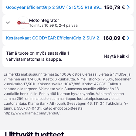
150,79 €
Goodyear EfficientGrip 2 SUV ( 215/55 R18 99V XL EVR )
Motointegrator
Toimitus 10,99 €
,
2-4 päivää
168,89 €
Kesärenkaat GOODYEAR EfficientGrip 2 SUV 215/55R18 XL 99V
Tämä tuote on myös saatavilla 
1
Näytä kaikki
vahvistamattomalla 
kauppa
.
¹
Esimerkki maksusuunnitelmasta: 1000€ ostos 6 erässä: 5 erää à 174,65€ ja
viimeinen erä 174,63€. Kesto: 6 kuukautta. Nimelliskorko 17,50%, todellinen
vuosikorko 17,50%. Kokonaisvelka: 1047,88€. Korko: 47,88€. Talletus
saattaa olla tarpeen. Voimassa vain Suomessa asuville vähintään 18-
vuotiaille henkilöille. Edellyttää Klarnan hyväksynnän. Vähimmäisoston
summa 25€; enimmäisoston summa riippuu luottokelpoisuusarviosta.
Luotonantaja: Klarna Bank AB (publ), Sveavägen 46, 111 34 Tukholma, Y-
tunnus: 556737-0431. Katso ehdot osoitteesta
https://www.klarna.com/fi/ehdot/
.
Liittyvät tuotteet