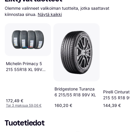
Olemme valinneet valikoiman tuotteita, jotka saattavat 
kiinnostaa sinua.
Näytä kaikki
Michelin Primacy 5
215 55R18 XL 99V
Tire
Bridgestone Turanza
Pirelli Cinturat
6 215/55 R18 99V XL
215 55 R18 99
172,49 €
Kesärenkaat
160,20 €
144,39 €
Tai 3 maksua 59,06 €
Tuotetiedot