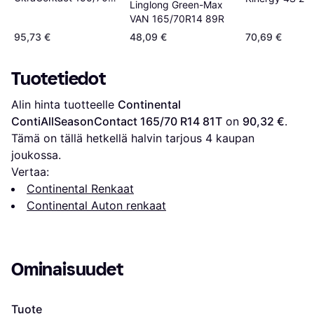
Linglong Green-Max
R14 77T
R14 85T XL 4
VAN 165/70R14 89R
95,73 €
48,09 €
70,69 €
Tuotetiedot
Alin hinta tuotteelle 
Continental 
ContiAllSeasonContact 165/70 R14 81T
 on 
90,32 €
. 
Tämä on tällä hetkellä halvin tarjous 
4
 kaupan 
joukossa.
Vertaa:
Continental Renkaat
Continental Auton renkaat
Ominaisuudet
Tuote