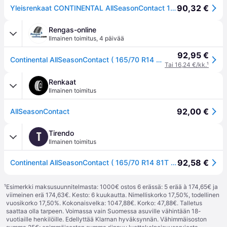
90,32 €
Yleisrenkaat CONTINENTAL AllSeasonContact 165/70R14 81T
Rengas-online
Ilmainen toimitus
,
4 päivää
92,95 €
Continental AllSeasonContact ( 165/70 R14 81T EVc )
Tai 16,24 €/kk.
¹
Renkaat
Ilmainen toimitus
92,00 €
AllSeasonContact
Tirendo
T
Ilmainen toimitus
92,58 €
Continental AllSeasonContact ( 165/70 R14 81T EVc )
¹
Esimerkki maksusuunnitelmasta: 1000€ ostos 6 erässä: 5 erää à 174,65€ ja
viimeinen erä 174,63€. Kesto: 6 kuukautta. Nimelliskorko 17,50%, todellinen
vuosikorko 17,50%. Kokonaisvelka: 1047,88€. Korko: 47,88€. Talletus
saattaa olla tarpeen. Voimassa vain Suomessa asuville vähintään 18-
vuotiaille henkilöille. Edellyttää Klarnan hyväksynnän. Vähimmäisoston