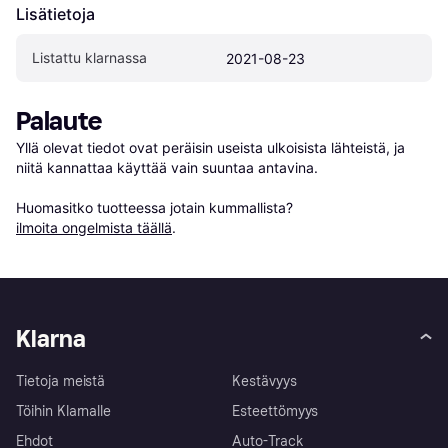
Lisätietoja
Listattu klarnassa
2021-08-23
Palaute
Yllä olevat tiedot ovat peräisin useista ulkoisista lähteistä, ja 
niitä kannattaa käyttää vain suuntaa antavina.

Huomasitko tuotteessa jotain kummallista? 
ilmoita ongelmista täällä
.
Klarna
Tietoja meistä
Kestävyys
Töihin Klarnalle
Esteettömyys
Ehdot
Auto-Track