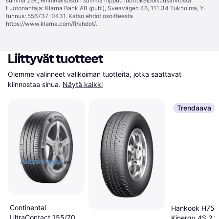
summa 25€; enimmäisoston summa riippuu luottokelpoisuusarviosta.
Luotonantaja: Klarna Bank AB (publ), Sveavägen 46, 111 34 Tukholma, Y-
tunnus: 556737-0431. Katso ehdot osoitteesta
https://www.klarna.com/fi/ehdot/
.
Liittyvät tuotteet
Olemme valinneet valikoiman tuotteita, jotka saattavat 
kiinnostaa sinua.
Näytä kaikki
Trendaava
Continental
Hankook H750
UltraContact 155/70
Kinergy 4S 2 