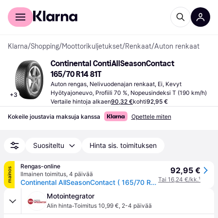
Kuluttajille
Yrityksille
Klarna
/
Shopping
/
Moottorikuljetukset
/
Renkaat
/
Auton renkaat
Continental ContiAllSeasonContact 
165/70 R14 81T
Auton rengas, Nelivuodenajan renkaat, Ei, Kevyt 
Hyötyajoneuvo, Profiili 70 %, Nopeusindeksi T (190 km/h)
+
3
Vertaile hintoja alkaen
90,32 €
kohti
92,95 €
Kokeile joustavia maksuja kanssa
Opettele miten
Suositeltu
Hinta sis. toimituksen
Rengas-online
92,95 €
mainos
Ilmainen toimitus
,
4 päivää
Tai 16,24 €/kk.
¹
Continental AllSeasonContact ( 165/70 R14 81T EVc )
Motointegrator
·
Alin hinta
Toimitus 10,99 €
,
2-4 päivää