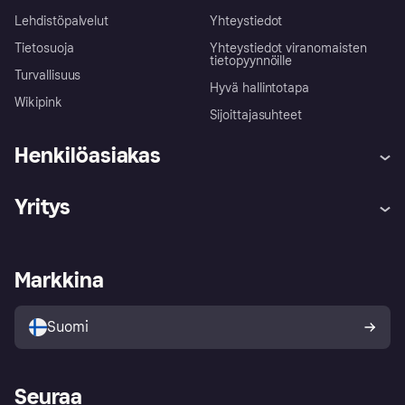
Lehdistöpalvelut
Yhteystiedot
Tietosuoja
Yhteystiedot viranomaisten
tietopyynnöille
Turvallisuus
Hyvä hallintotapa
Wikipink
Sijoittajasuhteet
Henkilöasiakas
Ohje
Reklamaatiot
Yritys
Kirjaudu sisään
Shoppaile turvallisesti Klarnalla
Kauppiastuki
Kehittäjät
Klarna app
Yksityisyysasetukset
Kirjaudu sisään yrityksenä
Operatiivinen tila
Markkina
Tutustu kauppoihin
Peruutusoikeutesi
Myy Klarnalla
Kumppanit ja integraatiot
Ostajan turva
Suomi
Seuraa