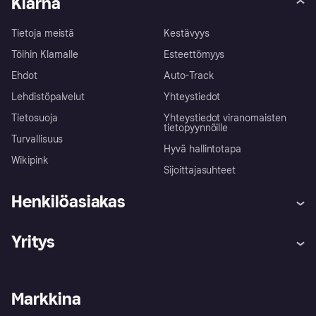
Klarna
Tietoja meistä
Kestävyys
Töihin Klarnalle
Esteettömyys
Ehdot
Auto-Track
Lehdistöpalvelut
Yhteystiedot
Tietosuoja
Yhteystiedot viranomaisten
tietopyynnöille
Turvallisuus
Hyvä hallintotapa
Wikipink
Sijoittajasuhteet
Henkilöasiakas
Ohje
Reklamaatiot
Yritys
Kirjaudu sisään
Shoppaile turvallisesti Klarnalla
Kauppiastuki
Kehittäjät
Klarna app
Yksityisyysasetukset
Kirjaudu sisään yrityksenä
Operatiivinen tila
Markkina
Tutustu kauppoihin
Peruutusoikeutesi
Myy Klarnalla
Kumppanit ja integraatiot