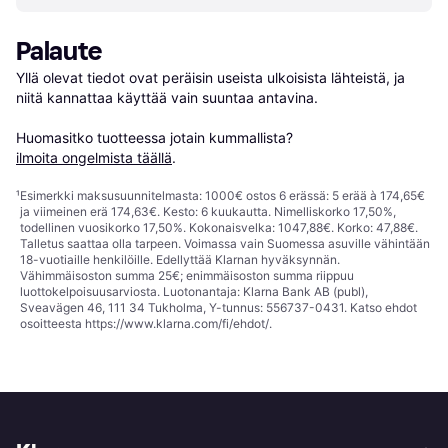
Palaute
Yllä olevat tiedot ovat peräisin useista ulkoisista lähteistä, ja 
niitä kannattaa käyttää vain suuntaa antavina.

Huomasitko tuotteessa jotain kummallista? 
ilmoita ongelmista täällä
.
¹
Esimerkki maksusuunnitelmasta: 1000€ ostos 6 erässä: 5 erää à 174,65€
ja viimeinen erä 174,63€. Kesto: 6 kuukautta. Nimelliskorko 17,50%,
todellinen vuosikorko 17,50%. Kokonaisvelka: 1047,88€. Korko: 47,88€.
Talletus saattaa olla tarpeen. Voimassa vain Suomessa asuville vähintään
18-vuotiaille henkilöille. Edellyttää Klarnan hyväksynnän.
Vähimmäisoston summa 25€; enimmäisoston summa riippuu
luottokelpoisuusarviosta. Luotonantaja: Klarna Bank AB (publ),
Sveavägen 46, 111 34 Tukholma, Y-tunnus: 556737-0431. Katso ehdot
osoitteesta
https://www.klarna.com/fi/ehdot/
.