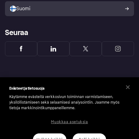
Ostajan turva
Suomi
Seuraa
Evästeet ja tietosuoja
Käytämme evästeitä verkkosivun toiminnan varmistamiseen,
yksilöllistämiseen sekä selaamisesi analysointiin. Jaamme myös
tietoja markkinointikumppaneillemme.
Muokkaa asetuksia
Copyright © 2005-2026 Klarna Bank AB (publ). Headquarters: Stockholm, Sweden. All
rights reserved. Klarna Bank AB (publ). Sveavägen 46, 111 34 Stockholm. Organization
number: 556737-0431