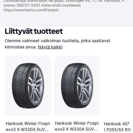
Luotonantaja: Klarna Bank AB (publ), Sveavägen 46, 111 34 Tukholma, Y-
tunnus: 556737-0431. Katso ehdot osoitteesta
https://www.klarna.com/fi/ehdot/
.
Liittyvät tuotteet
Olemme valinneet valikoiman tuotteita, jotka saattavat 
kiinnostaa sinua.
Näytä kaikki
Hankook Winter i*cept
Hankook Winter i*cept
Hankook 4S² 
evo3 X W330A SUV
evo3 X W330A SUV
( P255/55 R18