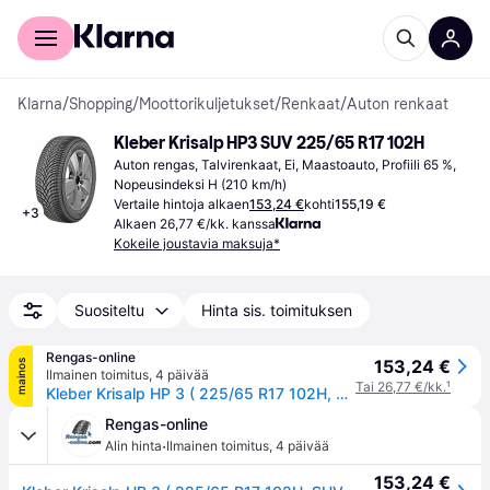
Kuluttajille
Yrityksille
Klarna
/
Shopping
/
Moottorikuljetukset
/
Renkaat
/
Auton renkaat
Kleber Krisalp HP3 SUV 225/65 R17 102H
Auton rengas, Talvirenkaat, Ei, Maastoauto, Profiili 65 %, 
Nopeusindeksi H (210 km/h)
Vertaile hintoja alkaen
153,24 €
kohti
155,19 €
+
3
Alkaen 26,77 €/kk. kanssa
Kokeile joustavia maksuja*
Suositeltu
Hinta sis. toimituksen
Rengas-online
153,24 €
mainos
Ilmainen toimitus
,
4 päivää
Tai 26,77 €/kk.
¹
Kleber Krisalp HP 3 ( 225/65 R17 102H, SUV, vanteen suojalistalla (FSL) )
Rengas-online
·
Alin hinta
Ilmainen toimitus
,
4 päivää
153,24 €