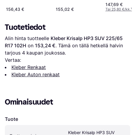
225/65 R17 106H XL
225/65 R17 102H 4PR
XL 4PR SBL
147,69 €
4PR
156,43 €
155,02 €
Tai 25,80 €/kk.
¹
Tuotetiedot
Alin hinta tuotteelle 
Kleber Krisalp HP3 SUV 225/65 
R17 102H
 on 
153,24 €
. Tämä on tällä hetkellä halvin 
tarjous 
4
 kaupan joukossa.
Vertaa:
Kleber Renkaat
Kleber Auton renkaat
Ominaisuudet
Tuote
Kleber Krisalp HP3 SUV 