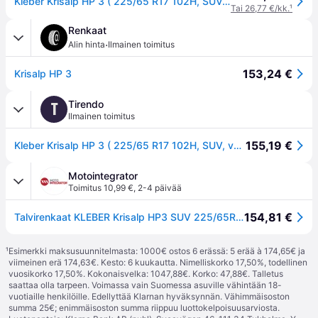
Kleber Krisalp HP 3 ( 225/65 R17 102H, SUV, vanteen suojalistalla (FSL) )
Tai 26,77 €/kk.
¹
Renkaat
·
Alin hinta
Ilmainen toimitus
153,24 €
Krisalp HP 3
Tirendo
T
Ilmainen toimitus
155,19 €
Kleber Krisalp HP 3 ( 225/65 R17 102H, SUV, vanteen suojalistalla (FSL) )
Motointegrator
Toimitus 10,99 €
,
2-4 päivää
154,81 €
Talvirenkaat KLEBER Krisalp HP3 SUV 225/65R17 102H
¹
Esimerkki maksusuunnitelmasta: 1000€ ostos 6 erässä: 5 erää à 174,65€ ja
viimeinen erä 174,63€. Kesto: 6 kuukautta. Nimelliskorko 17,50%, todellinen
vuosikorko 17,50%. Kokonaisvelka: 1047,88€. Korko: 47,88€. Talletus
saattaa olla tarpeen. Voimassa vain Suomessa asuville vähintään 18-
vuotiaille henkilöille. Edellyttää Klarnan hyväksynnän. Vähimmäisoston
summa 25€; enimmäisoston summa riippuu luottokelpoisuusarviosta.