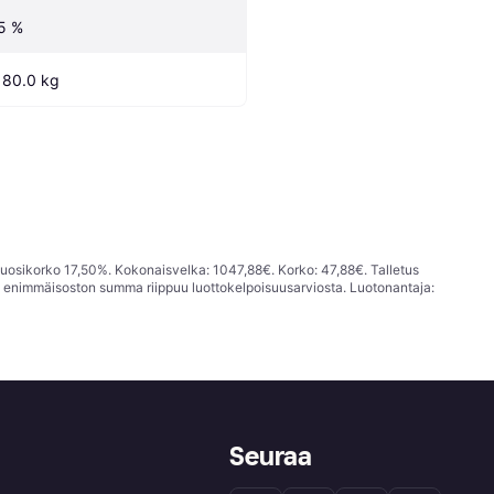
5 %
180.0 kg
vuosikorko 17,50%. Kokonaisvelka: 1047,88€. Korko: 47,88€. Talletus
; enimmäisoston summa riippuu luottokelpoisuusarviosta. Luotonantaja:
Seuraa