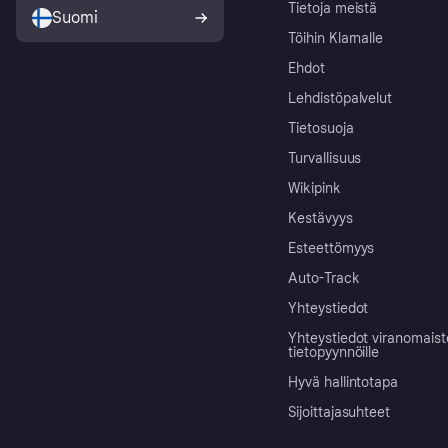
Tietoja meistä
Suomi
Töihin Klarnalle
Ehdot
Lehdistöpalvelut
Tietosuoja
Turvallisuus
Wikipink
Kestävyys
Esteettömyys
Auto-Track
Yhteystiedot
Yhteystiedot viranomais
tietopyynnöille
Hyvä hallintotapa
Sijoittajasuhteet