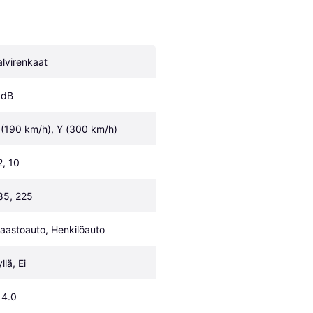
alvirenkaat
 dB
 (190 km/h), Y (300 km/h)
2, 10
85, 225
aastoauto, Henkilöauto
llä, Ei
14.0