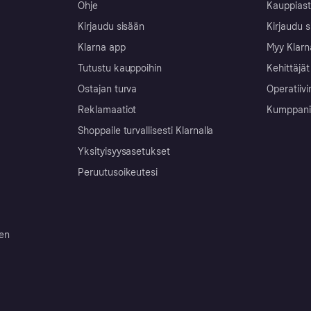
Ohje
Kauppiast
Kirjaudu sisään
Kirjaudu s
Klarna app
Myy Klarn
Tutustu kauppoihin
Kehittäjät
Ostajan turva
Operatiivi
Reklamaatiot
Kumppanit 
Shoppaile turvallisesti Klarnalla
Yksityisyysasetukset
Peruutusoikeutesi
ten