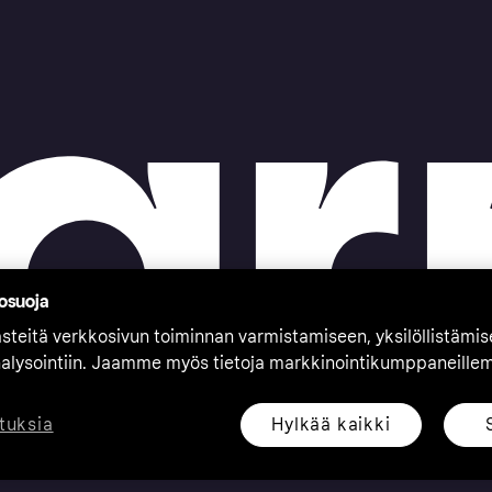
tosuoja
teitä verkkosivun toiminnan varmistamiseen, yksilöllistämi
nalysointiin. Jaamme myös tietoja markkinointikumppaneille
Hylkää kaikki
tuksia
eserved. Klarna Bank AB (publ). Sveavägen 46, 111 34