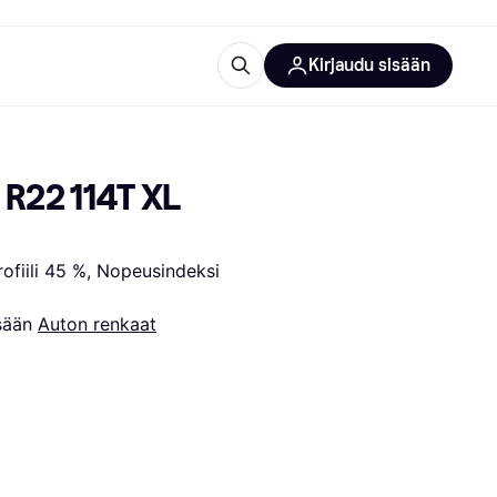
Kirjaudu sisään
totarvikkeet
rna?
R22 114T XL 
ofiili 45 %, Nopeusindeksi 
sään 
Auton renkaat
 kategoriat