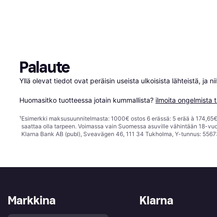
Palaute
Yllä olevat tiedot ovat peräisin useista ulkoisista lähteistä, ja 
Huomasitko tuotteessa jotain kummallista? 
ilmoita ongelmista t
¹
Esimerkki maksusuunnitelmasta: 1000€ ostos 6 erässä: 5 erää à 174,65€ 
saattaa olla tarpeen. Voimassa vain Suomessa asuville vähintään 18-vuo
Klarna Bank AB (publ), Sveavägen 46, 111 34 Tukholma, Y-tunnus: 5567
Markkina
Klarna