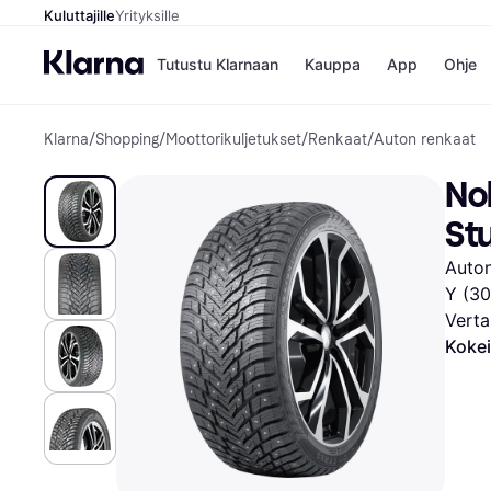
Kuluttajille
Yrityksille
Tutustu Klarnaan
Kauppa
App
Ohje
Klarna
/
Shopping
/
Moottorikuljetukset
/
Renkaat
/
Auton renkaat
Kaupat
Ma
Booking.
Mak
Nok
Gigantti
Mak
H&M
Mak
St
Peten Koi
kul
Wolt
Mak
Auton
Rah
Y (30
Mob
Verta
Kauppahakem
Kokei