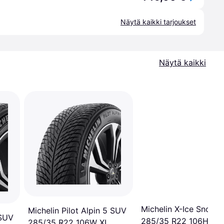
Näytä kaikki tarjoukset
Näytä kaikki
Michelin X-Ice Snow 
Michelin Pilot Alpin 5 SUV
 SUV
285/35 R22 106H XL,
285/35 R22 106W XL