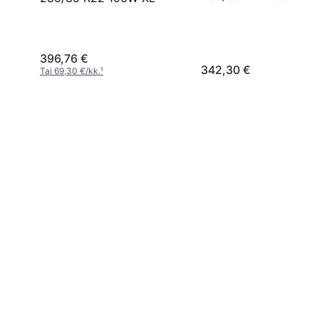
Nordiska vinterdäck
396,76 €
342,30 €
Tai 69,30 €/kk.
¹