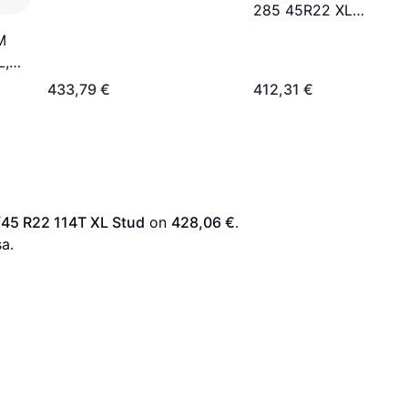
285 45R22 XL
Talvirenkaat
M
L,
433,79 €
412,31 €
/45 R22 114T XL Stud
 on 
428,06 €
. 
a.