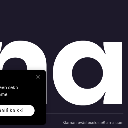
seen sekä
mme.
Salli kaikki
Klarnan evästeseloste
Klarna.com