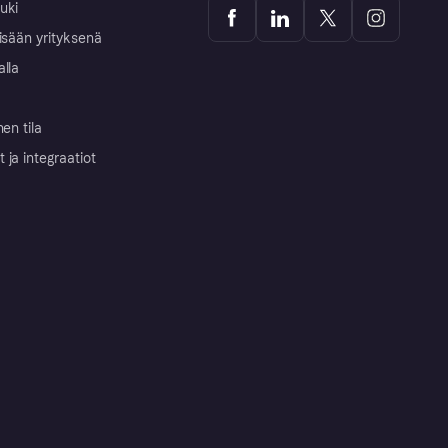
uki
isään yrityksenä
alla
nen tila
ja integraatiot