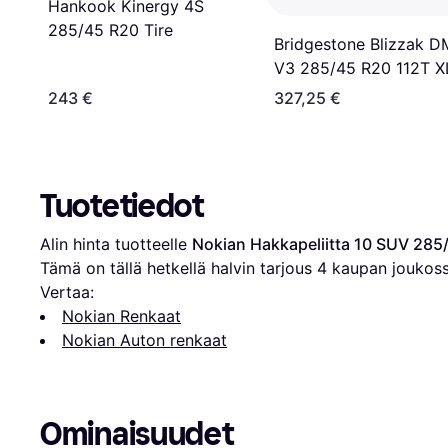
Hankook Kinergy 4S
285/45 R20 Tire
Bridgestone Blizzak D
V3 285/45 R20 112T X
Nordiska vinterdäck
243 €
327,25 €
Tuotetiedot
Alin hinta tuotteelle 
Nokian Hakkapeliitta 10 SUV 285
Tämä on tällä hetkellä halvin tarjous 
4
 kaupan joukoss
Vertaa:
Nokian Renkaat
Nokian Auton renkaat
Ominaisuudet