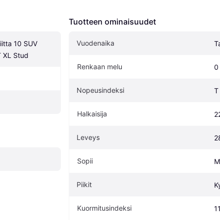
Tuotteen ominaisuudet
Vuodenaika
itta 10 SUV 
T
 XL Stud
Renkaan melu
0
Nopeusindeksi
T
Halkaisija
2
Leveys
2
Sopii
M
Piikit
Ky
Kuormitusindeksi
1