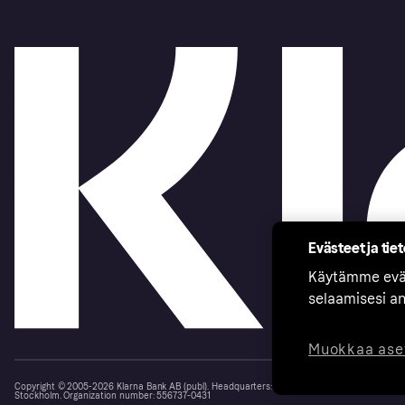
Evästeet ja tie
Käytämme eväs
selaamisesi a
Muokkaa ase
Copyright © 2005-2026 Klarna Bank AB (publ). Headquarters: Stockholm, Sweden. All rights r
Stockholm. Organization number: 556737-0431