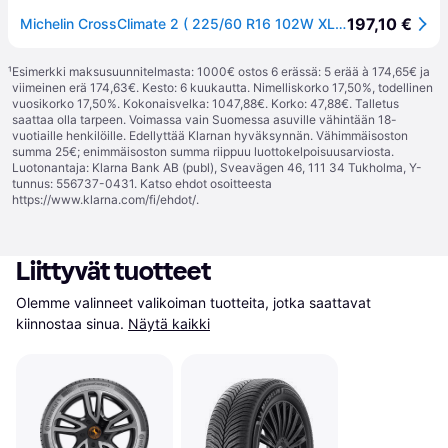
197,10 €
Michelin CrossClimate 2 ( 225/60 R16 102W XL EV Suitable )
¹
Esimerkki maksusuunnitelmasta: 1000€ ostos 6 erässä: 5 erää à 174,65€ ja
viimeinen erä 174,63€. Kesto: 6 kuukautta. Nimelliskorko 17,50%, todellinen
vuosikorko 17,50%. Kokonaisvelka: 1047,88€. Korko: 47,88€. Talletus
saattaa olla tarpeen. Voimassa vain Suomessa asuville vähintään 18-
vuotiaille henkilöille. Edellyttää Klarnan hyväksynnän. Vähimmäisoston
summa 25€; enimmäisoston summa riippuu luottokelpoisuusarviosta.
Luotonantaja: Klarna Bank AB (publ), Sveavägen 46, 111 34 Tukholma, Y-
tunnus: 556737-0431. Katso ehdot osoitteesta
https://www.klarna.com/fi/ehdot/
.
Liittyvät tuotteet
Olemme valinneet valikoiman tuotteita, jotka saattavat 
kiinnostaa sinua.
Näytä kaikki