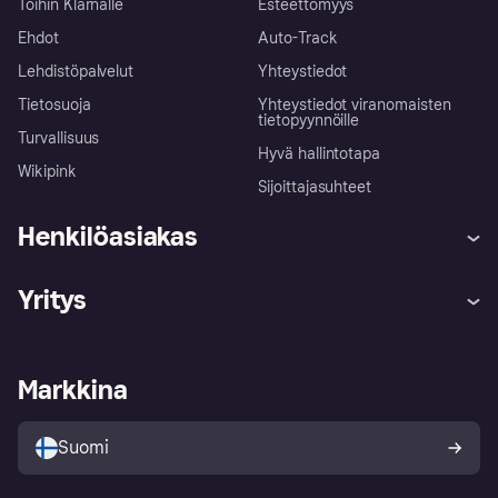
Töihin Klarnalle
Esteettömyys
Ehdot
Auto-Track
Lehdistöpalvelut
Yhteystiedot
Tietosuoja
Yhteystiedot viranomaisten
tietopyynnöille
Turvallisuus
Hyvä hallintotapa
Wikipink
Sijoittajasuhteet
Henkilöasiakas
Ohje
Reklamaatiot
Yritys
Kirjaudu sisään
Shoppaile turvallisesti Klarnalla
Kauppiastuki
Kehittäjät
Klarna app
Yksityisyysasetukset
Kirjaudu sisään yrityksenä
Operatiivinen tila
Markkina
Tutustu kauppoihin
Peruutusoikeutesi
Myy Klarnalla
Kumppanit ja integraatiot
Ostajan turva
Suomi