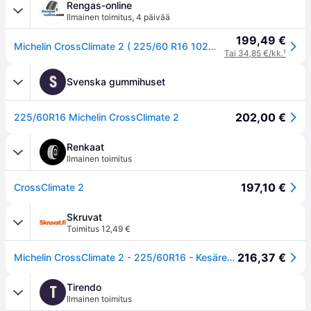
Rengas-online
Ilmainen toimitus
,
4 päivää
199,49 €
Michelin CrossClimate 2 ( 225/60 R16 102W XL EV Suitable )
Tai 34,85 €/kk.
¹
S
Svenska gummihuset
202,00 €
225/60R16 Michelin CrossClimate 2
Renkaat
Ilmainen toimitus
197,10 €
CrossClimate 2
Skruvat
Toimitus 12,49 €
216,37 €
Michelin CrossClimate 2 - 225/60R16 - Kesärenkaat
Tirendo
T
Ilmainen toimitus