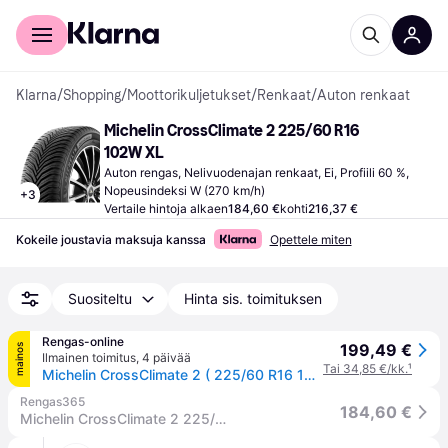
Kuluttajille
Yrityksille
Klarna
/
Shopping
/
Moottorikuljetukset
/
Renkaat
/
Auton renkaat
Michelin CrossClimate 2 225/60 R16 
102W XL
Auton rengas, Nelivuodenajan renkaat, Ei, Profiili 60 %, 
Nopeusindeksi W (270 km/h)
+
3
Vertaile hintoja alkaen
184,60 €
kohti
216,37 €
Kokeile joustavia maksuja kanssa
Opettele miten
Suositeltu
Hinta sis. toimituksen
Rengas-online
199,49 €
mainos
Ilmainen toimitus
,
4 päivää
Tai 34,85 €/kk.
¹
Michelin CrossClimate 2 ( 225/60 R16 102W XL EV Suitable )
Rengas365
184,60 €
Michelin CrossClimate 2 225/60R16 102W XL Kesärenkaat