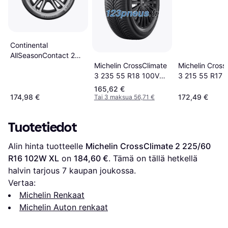
Continental
AllSeasonContact 2
Michelin CrossClimate
Michelin Cross
225/60 R16 102W XL
3 235 55 R18 100V
3 215 55 R17 
Tire
Kesärenkaat
165,62 €
174,98 €
172,49 €
Tai 3 maksua 56,71 €
Tuotetiedot
Alin hinta tuotteelle 
Michelin CrossClimate 2 225/60 
R16 102W XL
 on 
184,60 €
. Tämä on tällä hetkellä 
halvin tarjous 
7
 kaupan joukossa.
Vertaa:
Michelin Renkaat
Michelin Auton renkaat