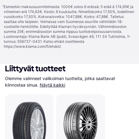
¹
Esimerkki maksusuunnitelmasta: 1000€ ostos 6 erässä: 5 erää à 174,65€ ja
viimeinen erä 174,63€. Kesto: 6 kuukautta. Nimelliskorko 17,50%, todellinen
vuosikorko 17,50%. Kokonaisvelka: 1047,88€. Korko: 47,88€. Talletus
saattaa olla tarpeen. Voimassa vain Suomessa asuville vähintään 18-
vuotiaille henkilöille. Edellyttää Klarnan hyväksynnän. Vähimmäisoston
summa 25€; enimmäisoston summa riippuu luottokelpoisuusarviosta.
Luotonantaja: Klarna Bank AB (publ), Sveavägen 46, 111 34 Tukholma, Y-
tunnus: 556737-0431. Katso ehdot osoitteesta
https://www.klarna.com/fi/ehdot/
.
Liittyvät tuotteet
Olemme valinneet valikoiman tuotteita, jotka saattavat 
kiinnostaa sinua.
Näytä kaikki