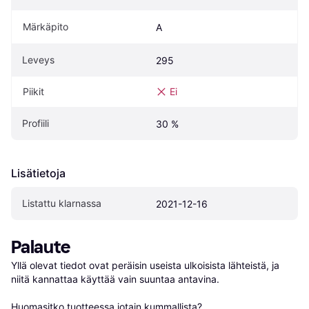
Märkäpito
A
Leveys
295
Piikit
Ei
Profiili
30 %
Lisätietoja
Listattu klarnassa
2021-12-16
Palaute
Yllä olevat tiedot ovat peräisin useista ulkoisista lähteistä, ja 
niitä kannattaa käyttää vain suuntaa antavina.

Huomasitko tuotteessa jotain kummallista? 