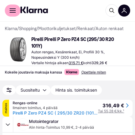
Kuluttajille
Yrityksille
Klarna
/
Shopping
/
Moottorikuljetukset
/
Renkaat
/
Auton renkaat
Pirelli Pirelli P Zero PZ4 SC (295/30 R20 
101Y)
Auton rengas, Kesärenkaat, Ei, Profiili 30 %, 
Nopeusindeksi Y (300 km/h)
Vertaile hintoja alkaen
315,71 €
kohti
329,26 €
Kokeile joustavia maksuja kanssa
Opettele miten
Suositeltu
Hinta sis. toimituksen
Rengas-online
316,49 €
mainos
Ilmainen toimitus
,
4 päivää
Tai 55,28 €/kk.
¹
Pirelli P Zero PZ4 SC ( 295/30 ZR20 (101Y) XL ALP, vannesuojalla (MFS) )
Motointegrator
·
Alin hinta
Toimitus 10,99 €
,
2-4 päivää