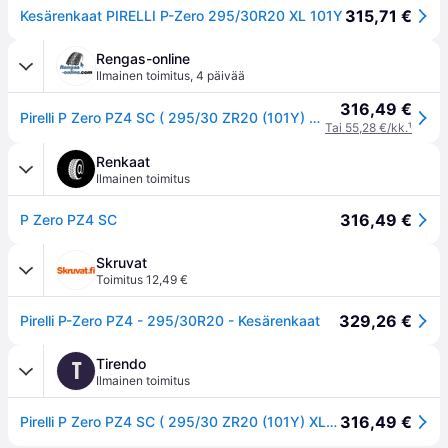
315,71 €
Kesärenkaat PIRELLI P-Zero 295/30R20 XL 101Y
Rengas-online
Ilmainen toimitus
,
4 päivää
316,49 €
Pirelli P Zero PZ4 SC ( 295/30 ZR20 (101Y) XL ALP, vannesuojalla (MFS) )
Tai 55,28 €/kk.
¹
Renkaat
Ilmainen toimitus
316,49 €
P Zero PZ4 SC
Skruvat
Toimitus 12,49 €
329,26 €
Pirelli P-Zero PZ4 - 295/30R20 - Kesärenkaat
Tirendo
T
Ilmainen toimitus
316,49 €
Pirelli P Zero PZ4 SC ( 295/30 ZR20 (101Y) XL ALP, vannesuojalla (MFS) )