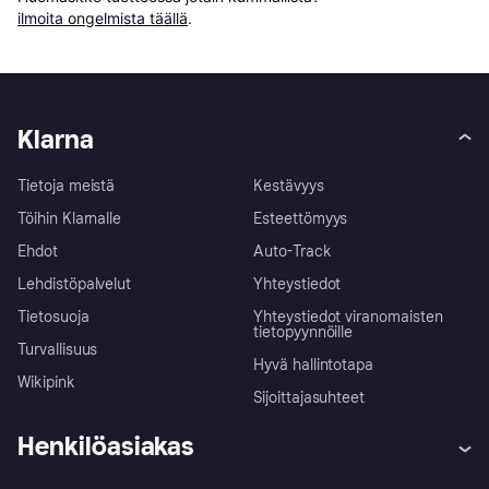
ilmoita ongelmista täällä
.
Klarna
Tietoja meistä
Kestävyys
Töihin Klarnalle
Esteettömyys
Ehdot
Auto-Track
Lehdistöpalvelut
Yhteystiedot
Tietosuoja
Yhteystiedot viranomaisten
tietopyynnöille
Turvallisuus
Hyvä hallintotapa
Wikipink
Sijoittajasuhteet
Henkilöasiakas