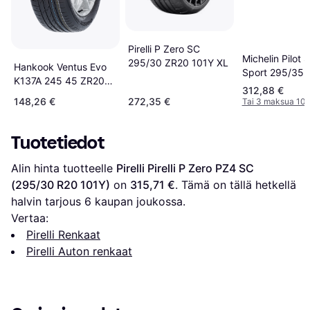
Pirelli P Zero SC
Michelin Pilot 
295/30 ZR20 101Y XL
Hankook Ventus Evo
Sport 295/35 
K137A 245 45 ZR20
105Y XL N0
312,88 €
SUV Tire
148,26 €
272,35 €
Tai 3 maksua 107
Tuotetiedot
Alin hinta tuotteelle 
Pirelli Pirelli P Zero PZ4 SC 
(295/30 R20 101Y)
 on 
315,71 €
. Tämä on tällä hetkellä 
halvin tarjous 
6
 kaupan joukossa.
Vertaa:
Pirelli Renkaat
Pirelli Auton renkaat