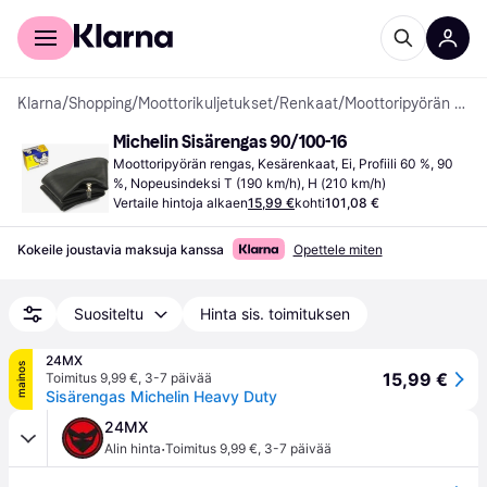
Kuluttajille
Yrityksille
Klarna
/
Shopping
/
Moottorikuljetukset
/
Renkaat
/
Moottoripyörän renkaat
Michelin Sisärengas 90/100-16
Moottoripyörän rengas, Kesärenkaat, Ei, Profiili 60 %, 90 
%, Nopeusindeksi T (190 km/h), H (210 km/h)
Vertaile hintoja alkaen
15,99 €
kohti
101,08 €
Kokeile joustavia maksuja kanssa
Opettele miten
Suositeltu
Hinta sis. toimituksen
24MX
mainos
15,99 €
Toimitus 9,99 €
,
3-7 päivää
Sisärengas Michelin Heavy Duty
24MX
·
Alin hinta
Toimitus 9,99 €
,
3-7 päivää