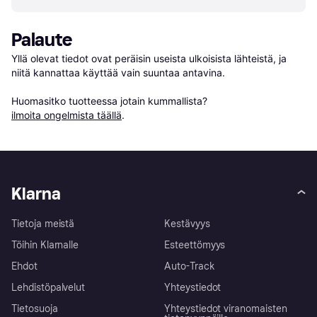
Palaute
Yllä olevat tiedot ovat peräisin useista ulkoisista lähteistä, ja 
niitä kannattaa käyttää vain suuntaa antavina.

Huomasitko tuotteessa jotain kummallista? 
ilmoita ongelmista täällä
.
Klarna
Tietoja meistä
Kestävyys
Töihin Klarnalle
Esteettömyys
Ehdot
Auto-Track
Lehdistöpalvelut
Yhteystiedot
Tietosuoja
Yhteystiedot viranomaisten