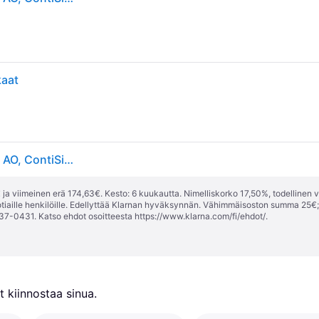
kaat
Continental SportContact 6 ( 265/35 ZR19 (98Y) XL AO, ContiSilent, EVc, vannealueen ripalla )
ja viimeinen erä 174,63€. Kesto: 6 kuukautta. Nimelliskorko 17,50%, todellinen 
tiaille henkilöille. Edellyttää Klarnan hyväksynnän. Vähimmäisoston summa 25€
37-0431. Katso ehdot osoitteesta
https://www.klarna.com/fi/ehdot/
.
 kiinnostaa sinua.