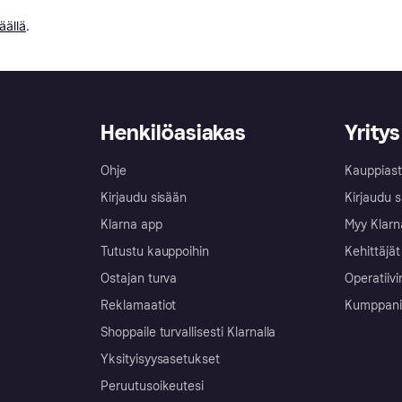
äällä
.
Henkilöasiakas
Yritys
Ohje
Kauppiast
Kirjaudu sisään
Kirjaudu s
Klarna app
Myy Klarn
Tutustu kauppoihin
Kehittäjät
Ostajan turva
Operatiivi
Reklamaatiot
Kumppanit 
Shoppaile turvallisesti Klarnalla
Yksityisyysasetukset
Peruutusoikeutesi