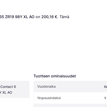
/35 ZR19 98Y XL AO
 on 
200,16 €
. Tämä 
Tuotteen ominaisuudet
Vuodenaika
tContact 6 
K
Y XL AO
Nopeusindeksi
Y