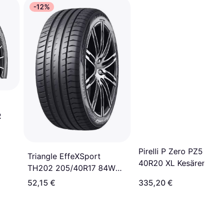
-12%
R
Pirelli P Zero PZ5 285
Triangle EffeXSport
40R20 XL Kesärenkaa
TH202 205/40R17 84W
XL
52,15 €
335,20 €