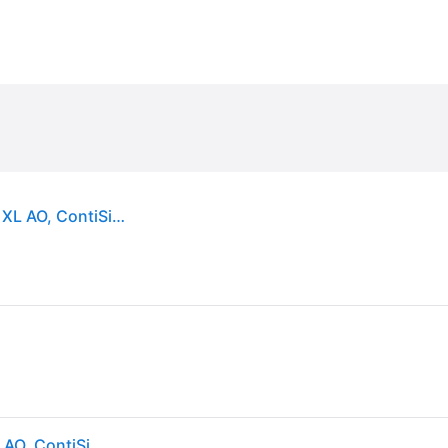
Continental SportContact 6 ( 265/35 ZR19 (98Y) XL AO, ContiSilent, EVc, vannealueen ripalla )
Continental SportContact 6 ( 265/35 ZR19 (98Y) XL AO, ContiSilent, EVc, vannealueen ripalla )