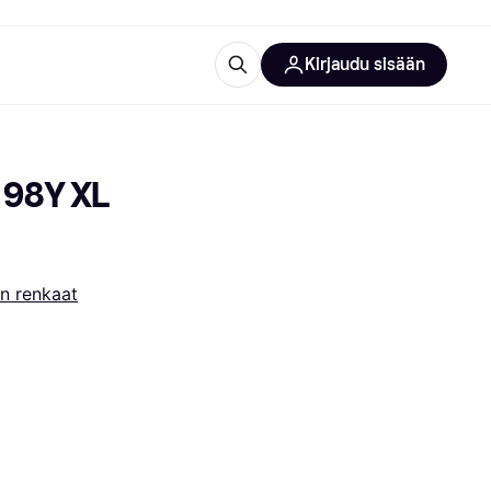
Kirjaudu sisään
totarvikkeet
rna?
98Y XL 
n renkaat
 kategoriat