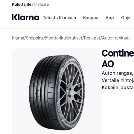
Kuluttajille
Yrityksille
Tutustu Klarnaan
Kauppa
App
Ohje
Klarna
/
Shopping
/
Moottorikuljetukset
/
Renkaat
/
Auton renkaat
Kaupat
Ma
Booking.
Mak
Contine
Gigantti
Mak
H&M
Mak
AO
Peten Koi
kul
Wolt
Mak
Auton rengas,
Rah
Vertaile hinto
Mob
Kokeile joust
Kauppahakem