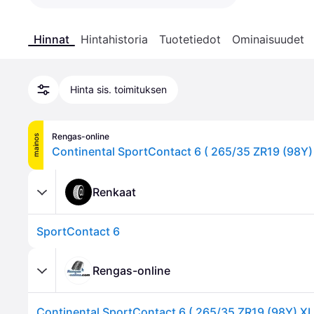
Hinnat
Hintahistoria
Tuotetiedot
Ominaisuudet
Hinta sis. toimituksen
Rengas-online
mainos
Renkaat
SportContact 6
Rengas-online