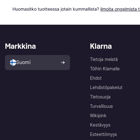
Huomasitko tuotteessa jotain kummallista? 
ilmoita ongelmista t
Markkina
Klarna
Tietoja meistä
Suomi
Töihin Klarnalle
Ehdot
Lehdistöpalvelut
Tietosuoja
Turvallisuus
Wikipink
Kestävyys
Esteettömyys