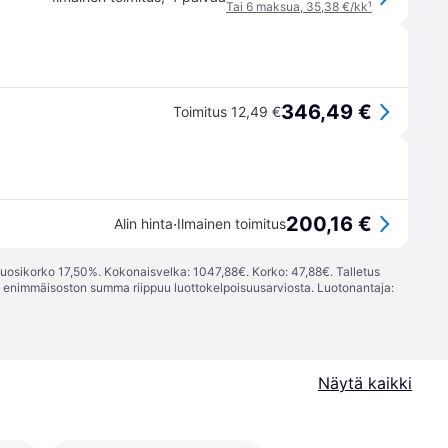
Tai 6 maksua, 35,38 €/kk
¹
346,49 €
Toimitus 12,49 €
200,16 €
·
Alin hinta
Ilmainen toimitus
vuosikorko 17,50%. Kokonaisvelka: 1047,88€. Korko: 47,88€. Talletus
; enimmäisoston summa riippuu luottokelpoisuusarviosta. Luotonantaja:
Näytä kaikki