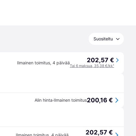
Suositeltu
202,57 €
Ilmainen toimitus
,
4 päivää
Tai 6 maksua, 35,38 €/kk
¹
200,16 €
·
Alin hinta
Ilmainen toimitus
202,57 €
Ilmainen toimitus
,
4 päivää