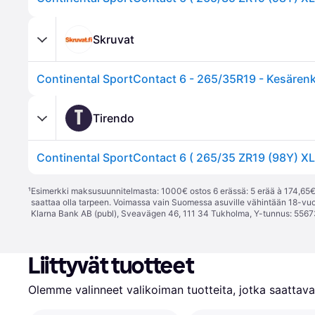
Skruvat
Continental SportContact 6 - 265/35R19 - Kesären
T
Tirendo
¹
Esimerkki maksusuunnitelmasta: 1000€ ostos 6 erässä: 5 erää à 174,65€ 
saattaa olla tarpeen. Voimassa vain Suomessa asuville vähintään 18-vuo
Klarna Bank AB (publ), Sveavägen 46, 111 34 Tukholma, Y-tunnus: 5567
Liittyvät tuotteet
Olemme valinneet valikoiman tuotteita, jotka saattavat