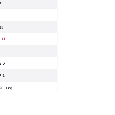
9
65
Ei
8.0
5 %
50.0 kg