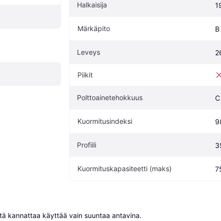
Halkaisija
1
Märkäpito
B
Leveys
2
Piikit
Polttoainetehokkuus
C
Kuormitusindeksi
9
Profiili
3
Kuormituskapasiteetti (maks)
7
niitä kannattaa käyttää vain suuntaa antavina.
