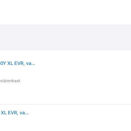
Goodyear Eagle F1 Asymmetric 6 ( 245/45 R18 100Y XL EVR, vannesuojalla (MFS) )
esärenkaat
Goodyear Eagle F1 Asymmetric 6 ( 245/45 R18 100Y XL EVR, vannesuojalla (MFS) )