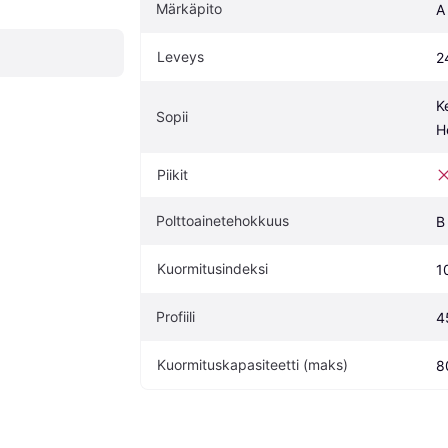
Märkäpito
A
Leveys
2
K
Sopii
H
Piikit
Polttoainetehokkuus
B
Kuormitusindeksi
1
Profiili
4
Kuormituskapasiteetti (maks)
8