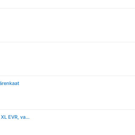
ärenkaat
Goodyear Eagle F1 Asymmetric 6 ( 245/45 R18 100Y XL EVR, vannesuojalla (MFS) )