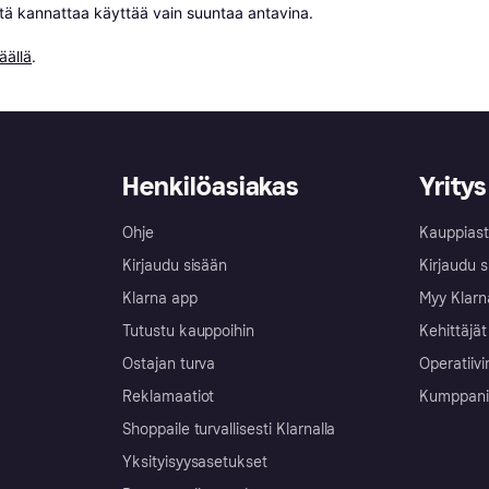
niitä kannattaa käyttää vain suuntaa antavina.

äällä
.
Henkilöasiakas
Yritys
Ohje
Kauppiast
Kirjaudu sisään
Kirjaudu s
Klarna app
Myy Klarn
Tutustu kauppoihin
Kehittäjät
Ostajan turva
Operatiivi
Reklamaatiot
Kumppanit 
Shoppaile turvallisesti Klarnalla
Yksityisyysasetukset