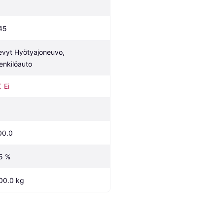
45
evyt Hyötyajoneuvo, 
enkilöauto
Ei
00.0
5 %
00.0 kg