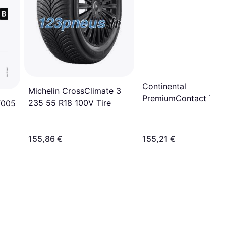
Continental
Michelin CrossClimate 3
PremiumContact 7 2
235 55 R18 100V Tire
T005
R18 100Y
155,86 €
155,21 €