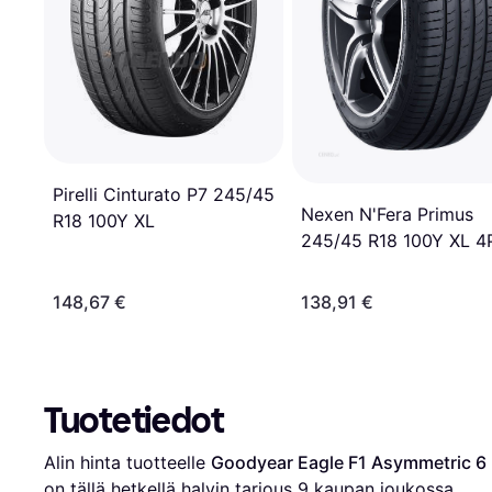
Pirelli Cinturato P7 245/45
Nexen N'Fera Primus
R18 100Y XL
245/45 R18 100Y XL 4
148,67 €
138,91 €
Tuotetiedot
Alin hinta tuotteelle 
Goodyear Eagle F1 Asymmetric 6
on tällä hetkellä halvin tarjous 
9
 kaupan joukossa.