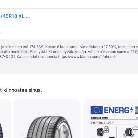
Kesärenkaat GOODYEAR Eagle F1 Asymmetric 6 245/45R18 XL 100Y
.
ja viimeinen erä 174,63€. Kesto: 6 kuukautta. Nimelliskorko 17,50%, todellinen 
tiaille henkilöille. Edellyttää Klarnan hyväksynnän. Vähimmäisoston summa 25€
37-0431. Katso ehdot osoitteesta
https://www.klarna.com/fi/ehdot/
.
 kiinnostaa sinua.