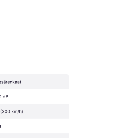
esärenkaat
0 dB
 (300 km/h)
8