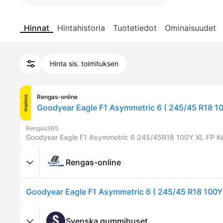
Hinnat
Hintahistoria
Tuotetiedot
Ominaisuudet
Hinta sis. toimituksen
Rengas-online
mainos
Rengas365
Goodyear Eagle F1 Asymmetric 6 245/45R18 100Y XL FP K
Rengas-online
S
Svenska gummihuset