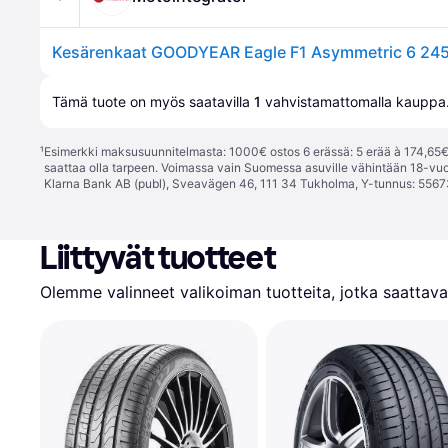
Tämä tuote on myös saatavilla 
1
 vahvistamattomalla 
kauppa
¹
Esimerkki maksusuunnitelmasta: 1000€ ostos 6 erässä: 5 erää à 174,65€ 
saattaa olla tarpeen. Voimassa vain Suomessa asuville vähintään 18-vuo
Klarna Bank AB (publ), Sveavägen 46, 111 34 Tukholma, Y-tunnus: 5567
Liittyvät tuotteet
Olemme valinneet valikoiman tuotteita, jotka saattavat