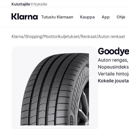
Kuluttajille
Yrityksille
Tutustu Klarnaan
Kauppa
App
Ohje
Klarna
/
Shopping
/
Moottorikuljetukset
/
Renkaat
/
Auton renkaat
Kaupat
Mak
Booking.
Mak
Goodyea
Gigantti
Mak
H&M
Mak
Auton rengas, 
Peten Koi
Mak
Wolt
Rah
Nopeusindeks
Mob
Vertaile hinto
Kokeile joust
Kauppahakem