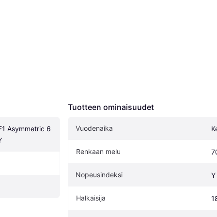
Tuotteen ominaisuudet
Vuodenaika
1 Asymmetric 6 
K
Y
Renkaan melu
7
Nopeusindeksi
Y
Halkaisija
1