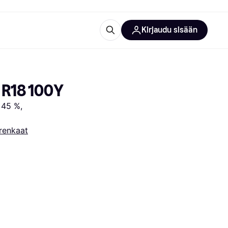
Kirjaudu sisään
totarvikkeet
rna?
 R18 100Y
45 %, 
renkaat
 kategoriat