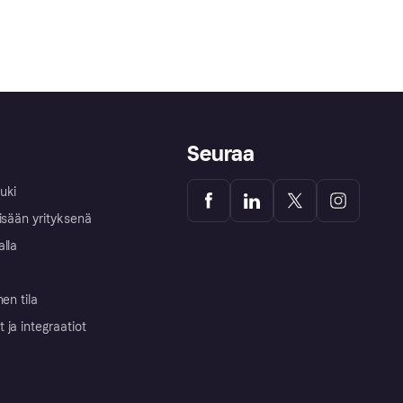
Seuraa
uki
isään yrityksenä
alla
nen tila
ja integraatiot