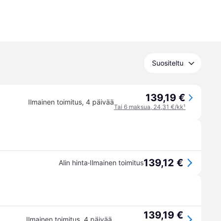
Suositeltu
139,19 €
Ilmainen toimitus
,
4 päivää
Tai 6 maksua, 24,31 €/kk
¹
139,12 €
·
Alin hinta
Ilmainen toimitus
139,19 €
Ilmainen toimitus
,
4 päivää