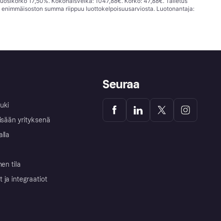
vuosikorko 17,50%. Kokonaisvelka: 1047,88€. Korko: 47,88€. Talletus
; enimmäisoston summa riippuu luottokelpoisuusarviosta. Luotonantaja:
Seuraa
uki
isään yrityksenä
alla
nen tila
ja integraatiot