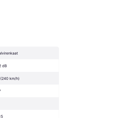
alvirenkaat
2 dB
 (240 km/h)
7
15