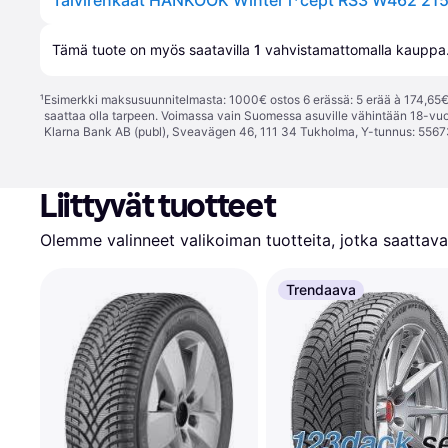
Tämä tuote on myös saatavilla 
1
 vahvistamattomalla 
kauppa
¹
Esimerkki maksusuunnitelmasta: 1000€ ostos 6 erässä: 5 erää à 174,65€ 
saattaa olla tarpeen. Voimassa vain Suomessa asuville vähintään 18-vuo
Klarna Bank AB (publ), Sveavägen 46, 111 34 Tukholma, Y-tunnus: 5567
Liittyvät tuotteet
Olemme valinneet valikoiman tuotteita, jotka saattavat
Trendaava