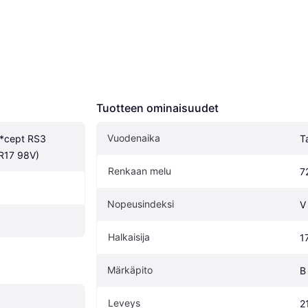
Tuotteen ominaisuudet
Vuodenaika
*cept RS3 
T
R17 98V)
Renkaan melu
7
Nopeusindeksi
V
Halkaisija
1
Märkäpito
B
Leveys
2