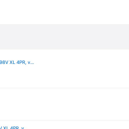
Hankook Winter i*cept RS3 (W462) ( 215/55 R17 98V XL 4PR, vannesuojalla (MFS) SBL )
Hankook Winter i*cept RS3 (W462) ( 215/55 R17 98V XL 4PR, vannesuojalla (MFS) SBL )