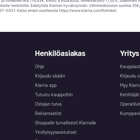
ja viimeinen erä 174,63€. Kesto: 6 kuukautta. Nimelliskorko 17,50%, todellinen 
tiaille henkilöille. Edellyttää Klarnan hyväksynnän. Vähimmäisoston summa 25€
37-0431. Katso ehdot osoitteesta
https://www.klarna.com/fi/ehdot/
.
Henkilöasiakas
Yritys
Ohje
Kauppiast
Kirjaudu sisään
Kirjaudu s
Klarna app
Myy Klarn
Tutustu kauppoihin
Kehittäjät
Ostajan turva
Operatiivi
Reklamaatiot
Kumppanit 
Shoppaile turvallisesti Klarnalla
Yksityisyysasetukset