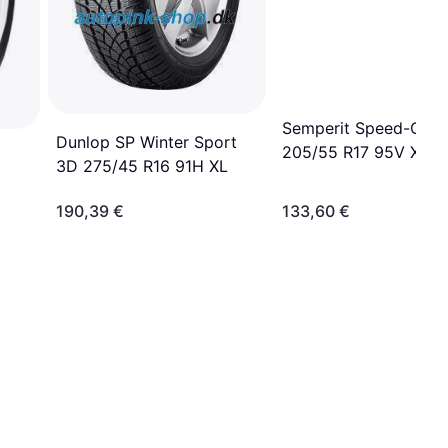
Semperit Speed-Grip
Dunlop SP Winter Sport
205/55 R17 95V XL
5
3D 275/45 R16 91H XL
190,39 €
133,60 €