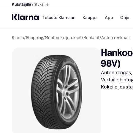
Kuluttajille
Yrityksille
Tutustu Klarnaan
Kauppa
App
Ohje
Klarna
/
Shopping
/
Moottorikuljetukset
/
Renkaat
/
Auton renkaat
Kaupat
Ma
Booking.
Mak
Hankook
Gigantti
Mak
H&M
Mak
98V)
Peten Koi
kul
Wolt
Mak
Auton rengas, 
Rah
Vertaile hinto
Mob
Kokeile joust
Kauppahakem