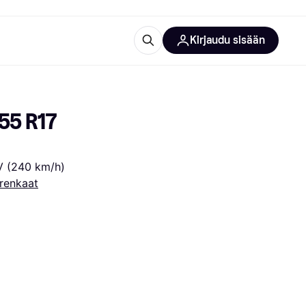
Kirjaudu sisään
totarvikkeet
rna?
5 R17 
 V (240 km/h)
renkaat
 kategoriat