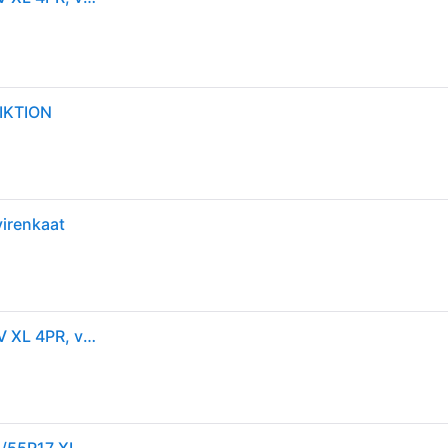
IKTION
virenkaat
Hankook Winter i*cept RS3 (W462) ( 215/55 R17 98V XL 4PR, vannesuojalla (MFS) SBL )