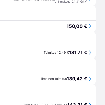
Tai 6 maksua, 24,31 €/kk
¹
150,00 €
181,71 €
Toimitus 12,49 €
139,42 €
Ilmainen toimitus
Toimitus 10,99 €
,
2-4 päivää