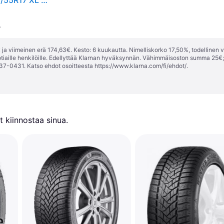
Talvirenkaat HANKOOK Winter i*cept RS3 W462 215/55R17 XL 98V
.
ja viimeinen erä 174,63€. Kesto: 6 kuukautta. Nimelliskorko 17,50%, todellinen 
tiaille henkilöille. Edellyttää Klarnan hyväksynnän. Vähimmäisoston summa 25€
37-0431. Katso ehdot osoitteesta
https://www.klarna.com/fi/ehdot/
.
 kiinnostaa sinua.