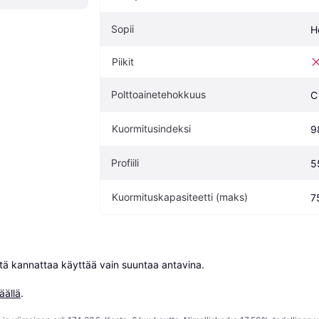
Sopii
H
Piikit
Polttoainetehokkuus
C
Kuormitusindeksi
9
Profiili
5
Kuormituskapasiteetti (maks)
7
niitä kannattaa käyttää vain suuntaa antavina.

äällä
.