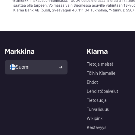
¹
Esimerkki maksusuunnitelmasta: 1000€ ostos 6 erässä: 5 erää à 174,65€ 
saattaa olla tarpeen. Voimassa vain Suomessa asuville vähintään 18-vuo
Klarna Bank AB (publ), Sveavägen 46, 111 34 Tukholma, Y-tunnus: 5567
Markkina
Klarna
Tietoja meistä
Suomi
Töihin Klarnalle
Ehdot
Lehdistöpalvelut
Tietosuoja
Turvallisuus
Wikipink
Kestävyys