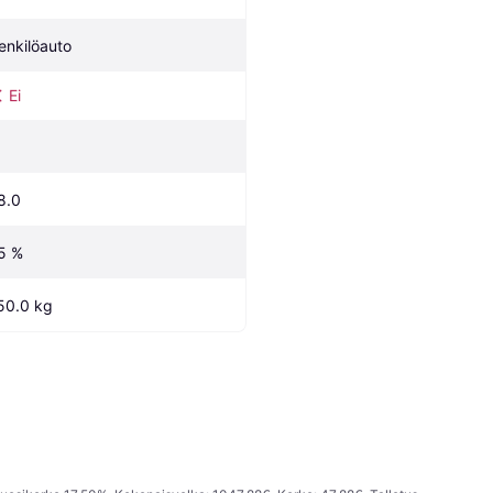
enkilöauto
Ei
8.0
5 %
50.0 kg