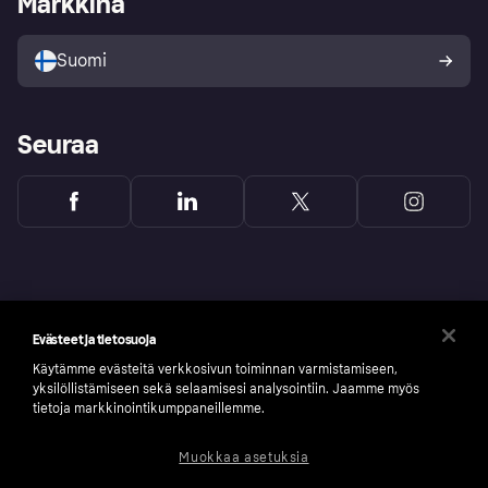
Markkina
Myy Klarnalla
Kumppanit ja integraatiot
Ostajan turva
Suomi
Seuraa
Evästeet ja tietosuoja
Käytämme evästeitä verkkosivun toiminnan varmistamiseen,
yksilöllistämiseen sekä selaamisesi analysointiin. Jaamme myös
tietoja markkinointikumppaneillemme.
Muokkaa asetuksia
Copyright © 2005-2026 Klarna Bank AB (publ). Headquarters: Stockholm, Sweden. All