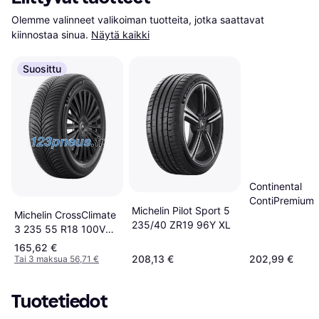
Olemme valinneet valikoiman tuotteita, jotka saattavat 
kiinnostaa sinua.
Näytä kaikki
Suosittu
Continental
ContiPremiumC
Michelin Pilot Sport 5
Michelin CrossClimate
6 235/40 R19 
235/40 ZR19 96Y XL
3 235 55 R18 100V
Tire
165,62 €
208,13 €
202,99 €
Tai 3 maksua 56,71 €
Tuotetiedot