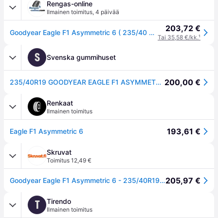
Rengas-online
Ilmainen toimitus
,
4 päivää
203,72 €
Goodyear Eagle F1 Asymmetric 6 ( 235/40 R19 96Y XL EVR, vannesuojalla (MFS) )
Tai 35,58 €/kk.
¹
S
Svenska gummihuset
200,00 €
235/40R19 GOODYEAR EAGLE F1 ASYMMETRIC 6
Renkaat
Ilmainen toimitus
193,61 €
Eagle F1 Asymmetric 6
Skruvat
Toimitus 12,49 €
205,97 €
Goodyear Eagle F1 Asymmetric 6 - 235/40R19 - Kesärenkaat
Tirendo
T
Ilmainen toimitus