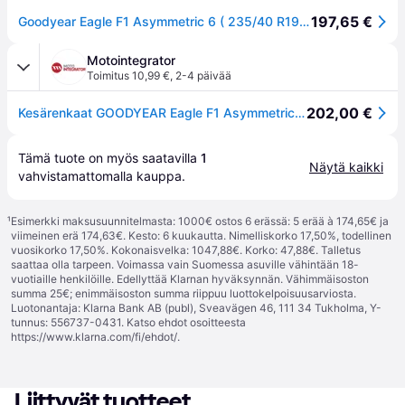
197,65 €
Goodyear Eagle F1 Asymmetric 6 ( 235/40 R19 96Y XL EVR, vannesuojalla (MFS) )
Motointegrator
Toimitus 10,99 €
,
2-4 päivää
202,00 €
Kesärenkaat GOODYEAR Eagle F1 Asymmetric 6 235/40R19 XL 96Y
Tämä tuote on myös saatavilla 
1
Näytä kaikki
vahvistamattomalla 
kauppa
.
¹
Esimerkki maksusuunnitelmasta: 1000€ ostos 6 erässä: 5 erää à 174,65€ ja
viimeinen erä 174,63€. Kesto: 6 kuukautta. Nimelliskorko 17,50%, todellinen
vuosikorko 17,50%. Kokonaisvelka: 1047,88€. Korko: 47,88€. Talletus
saattaa olla tarpeen. Voimassa vain Suomessa asuville vähintään 18-
vuotiaille henkilöille. Edellyttää Klarnan hyväksynnän. Vähimmäisoston
summa 25€; enimmäisoston summa riippuu luottokelpoisuusarviosta.
Luotonantaja: Klarna Bank AB (publ), Sveavägen 46, 111 34 Tukholma, Y-
tunnus: 556737-0431. Katso ehdot osoitteesta
https://www.klarna.com/fi/ehdot/
.
Liittyvät tuotteet