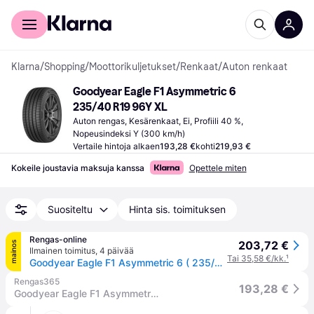
Kuluttajille
Yrityksille
Klarna
/
Shopping
/
Moottorikuljetukset
/
Renkaat
/
Auton renkaat
Goodyear Eagle F1 Asymmetric 6 
235/40 R19 96Y XL
Auton rengas, Kesärenkaat, Ei, Profiili 40 %, 
Nopeusindeksi Y (300 km/h)
Vertaile hintoja alkaen
193,28 €
kohti
219,93 €
Kokeile joustavia maksuja kanssa
Opettele miten
Suositeltu
Hinta sis. toimituksen
Rengas-online
203,72 €
mainos
Ilmainen toimitus
,
4 päivää
Tai 35,58 €/kk.
¹
Goodyear Eagle F1 Asymmetric 6 ( 235/40 R19 96Y XL EVR, vannesuojalla (MFS) )
Rengas365
193,28 €
Goodyear Eagle F1 Asymmetric 6 235/40R19 96Y XL FP Kesärenkaat