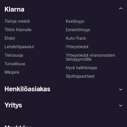
Klarna
Tietoja meistä
Kestävyys
Töihin Klarnalle
Esteettömyys
Ehdot
Auto-Track
Lehdistöpalvelut
Yhteystiedot
Tietosuoja
Yhteystiedot viranomaisten
tietopyynnöille
Turvallisuus
Hyvä hallintotapa
Wikipink
Sijoittajasuhteet
Henkilöasiakas
Ohje
Reklamaatiot
Yritys
Kirjaudu sisään
Shoppaile turvallisesti Klarnalla
Kauppiastuki
Kehittäjät
Klarna app
Yksityisyysasetukset
Kirjaudu sisään yrityksenä
Operatiivinen tila
Tutustu kauppoihin
Peruutusoikeutesi