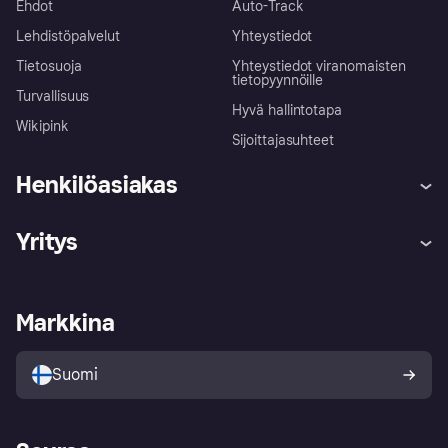
Ehdot
Auto-Track
Lehdistöpalvelut
Yhteystiedot
Tietosuoja
Yhteystiedot viranomaisten
tietopyynnöille
Turvallisuus
Hyvä hallintotapa
Wikipink
Sijoittajasuhteet
Henkilöasiakas
Ohje
Reklamaatiot
Yritys
Kirjaudu sisään
Shoppaile turvallisesti Klarnalla
Kauppiastuki
Kehittäjät
Klarna app
Yksityisyysasetukset
Kirjaudu sisään yrityksenä
Operatiivinen tila
Markkina
Tutustu kauppoihin
Peruutusoikeutesi
Myy Klarnalla
Kumppanit ja integraatiot
Ostajan turva
Suomi