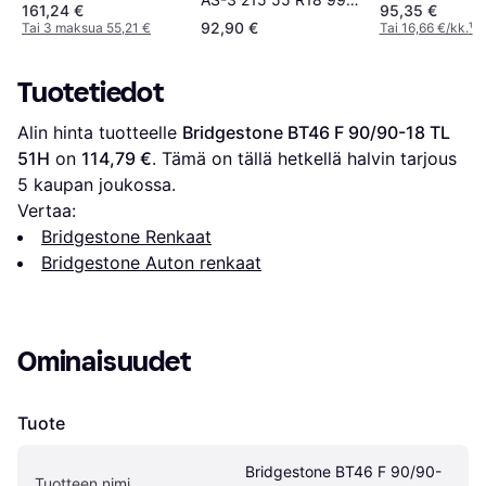
Tire
161,24 €
95,35 €
XL Tire
92,90 €
Tai 3 maksua 55,21 €
Tai 16,66 €/kk.
¹
Tuotetiedot
Alin hinta tuotteelle 
Bridgestone BT46 F 90/90-18 TL 
51H
 on 
114,79 €
. Tämä on tällä hetkellä halvin tarjous 
5
 kaupan joukossa.
Vertaa:
Bridgestone Renkaat
Bridgestone Auton renkaat
Ominaisuudet
Tuote
Bridgestone BT46 F 90/90-
Tuotteen nimi