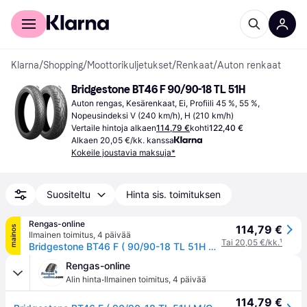
Kuluttajille
Yrityksille
Klarna
/
Shopping
/
Moottorikuljetukset
/
Renkaat
/
Auton renkaat
Bridgestone BT46 F 90/90-18 TL 51H
Auton rengas, Kesärenkaat, Ei, Profiili 45 %, 55 %, 
Nopeusindeksi V (240 km/h), H (210 km/h)
Vertaile hintoja alkaen
114,79 €
kohti
122,40 €
Alkaen 20,05 €/kk. kanssa
Kokeile joustavia maksuja*
Suositeltu
Hinta sis. toimituksen
Rengas-online
114,79 €
mainos
Ilmainen toimitus
,
4 päivää
Tai 20,05 €/kk.
¹
Bridgestone BT46 F ( 90/90-18 TL 51H M/C, etupyörä )
Rengas-online
·
Alin hinta
Ilmainen toimitus
,
4 päivää
114,79 €