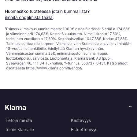
Huomasitko tuotteessa jotain kummallista? 
ilmoita ongelmista täällä
.
¹
Esimerkki maksusuunnitelmasta: 1000€ ostos 6 erässä: 5 erää à 174,65€
ja viimeinen erä 174,63€. Kesto: 6 kuukautta. Nimelliskorko 17,50%,
todellinen vuosikorko 17,50%. Kokonaisvelka: 1047,88€. Korko: 47,88€.
Talletus saattaa olla tarpeen. Voimassa vain Suomessa asuville vähintään
18-vuotiaille henkilöille. Edellyttää Klarnan hyväksynnän.
Vähimmäisoston summa 25€; enimmäisoston summa riippuu
luottokelpoisuusarviosta. Luotonantaja: Klarna Bank AB (publ),
Sveavägen 46, 111 34 Tukholma, Y-tunnus: 556737-0431. Katso ehdot
osoitteesta
https://www.klarna.com/fi/ehdot/
.
Klarna
Tietoja meistä
Kestävyys
Töihin Klarnalle
Esteettömyys