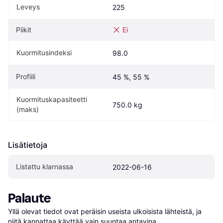
Leveys
225
Piikit
Ei
Kuormitusindeksi
98.0
Profiili
45 %, 55 %
Kuormituskapasiteetti 
750.0 kg
(maks)
Lisätietoja
Listattu klarnassa
2022-06-16
Palaute
Yllä olevat tiedot ovat peräisin useista ulkoisista lähteistä, ja 
niitä kannattaa käyttää vain suuntaa antavina.
