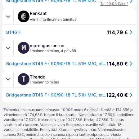
Bridgestone BT46 F ( 90/90-18 TL 51H M/C, etupyörä )
Tai 20,05 €/kk.
¹
Renkaat
·
Alin hinta
Ilmainen toimitus
114,79 €
BT46 F
mprengas-online
M
Ilmainen toimitus
,
4 päivää
114,80 €
Bridgestone BT46 F ( 90/90-18 TL 51H M/C, etupyörä )
Tirendo
T
Ilmainen toimitus
122,40 €
Bridgestone BT46 F ( 90/90-18 TL 51H M/C, etupyörä )
¹
Esimerkki maksusuunnitelmasta: 1000€ ostos 6 erässä: 5 erää à 174,65€ ja
viimeinen erä 174,63€. Kesto: 6 kuukautta. Nimelliskorko 17,50%, todellinen
vuosikorko 17,50%. Kokonaisvelka: 1047,88€. Korko: 47,88€. Talletus
saattaa olla tarpeen. Voimassa vain Suomessa asuville vähintään 18-
vuotiaille henkilöille. Edellyttää Klarnan hyväksynnän. Vähimmäisoston
summa 25€; enimmäisoston summa riippuu luottokelpoisuusarviosta.