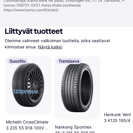
Luotonantaja: Klarna Bank AB (publ), Sveavägen 46, 111 34 Tukholma, Y-
tunnus: 556737-0431. Katso ehdot osoitteesta
https://www.klarna.com/fi/ehdot/
.
Liittyvät tuotteet
Olemme valinneet valikoiman tuotteita, jotka saattavat 
kiinnostaa sinua.
Näytä kaikki
Suosittu
Trendaava
Hankook Ventu
3 K125 195/45
Michelin CrossClimate
84H XL
Nankang Sportnex
3 235 55 R18 100V
AS-3 215 55 R18 99V