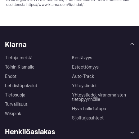
osoitteesta
https://www.klarna.com/fi/ehdot/
.
Klarna
Tietoja meistä
Kestävyys
Töihin Klarnalle
Esteettömyys
Ehdot
Auto-Track
Lehdistöpalvelut
Yhteystiedot
Tietosuoja
Yhteystiedot viranomaisten
tietopyynnöille
Turvallisuus
Hyvä hallintotapa
Wikipink
Sijoittajasuhteet
Henkilöasiakas