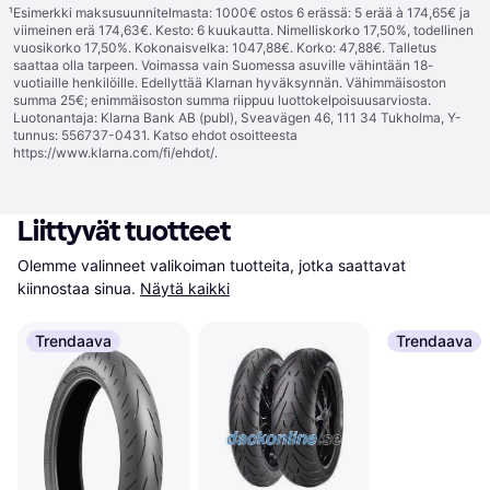
¹
Esimerkki maksusuunnitelmasta: 1000€ ostos 6 erässä: 5 erää à 174,65€ ja
viimeinen erä 174,63€. Kesto: 6 kuukautta. Nimelliskorko 17,50%, todellinen
vuosikorko 17,50%. Kokonaisvelka: 1047,88€. Korko: 47,88€. Talletus
saattaa olla tarpeen. Voimassa vain Suomessa asuville vähintään 18-
vuotiaille henkilöille. Edellyttää Klarnan hyväksynnän. Vähimmäisoston
summa 25€; enimmäisoston summa riippuu luottokelpoisuusarviosta.
Luotonantaja: Klarna Bank AB (publ), Sveavägen 46, 111 34 Tukholma, Y-
tunnus: 556737-0431. Katso ehdot osoitteesta
https://www.klarna.com/fi/ehdot/
.
Liittyvät tuotteet
Olemme valinneet valikoiman tuotteita, jotka saattavat 
kiinnostaa sinua.
Näytä kaikki
Trendaava
Trendaava