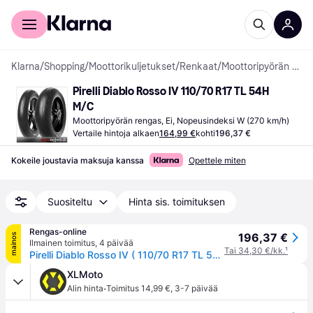
Kuluttajille
Yrityksille
Klarna
/
Shopping
/
Moottorikuljetukset
/
Renkaat
/
Moottoripyörän renkaat
Pirelli Diablo Rosso IV 110/70 R17 TL 54H 
M/C
Moottoripyörän rengas, Ei, Nopeusindeksi W (270 km/h)
Vertaile hintoja alkaen
164,99 €
kohti
196,37 €
Kokeile joustavia maksuja kanssa
Opettele miten
Suositeltu
Hinta sis. toimituksen
Rengas-online
196,37 €
mainos
Ilmainen toimitus
,
4 päivää
Tai 34,30 €/kk.
¹
Pirelli Diablo Rosso IV ( 110/70 R17 TL 54H M/C, etupyörä )
XLMoto
·
Alin hinta
Toimitus 14,99 €
,
3-7 päivää