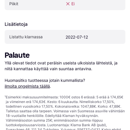
Piikit
Ei
Lisätietoja
Listattu klarnassa
2022-07-12
Palaute
Yllä olevat tiedot ovat peräisin useista ulkoisista lähteistä, ja 
niitä kannattaa käyttää vain suuntaa antavina.

Huomasitko tuotteessa jotain kummallista? 
ilmoita ongelmista täällä
.
¹
Esimerkki maksusuunnitelmasta: 1000€ ostos 6 erässä: 5 erää à 174,65€
ja viimeinen erä 174,63€. Kesto: 6 kuukautta. Nimelliskorko 17,50%,
todellinen vuosikorko 17,50%. Kokonaisvelka: 1047,88€. Korko: 47,88€.
Talletus saattaa olla tarpeen. Voimassa vain Suomessa asuville vähintään
18-vuotiaille henkilöille. Edellyttää Klarnan hyväksynnän.
Vähimmäisoston summa 25€; enimmäisoston summa riippuu
luottokelpoisuusarviosta. Luotonantaja: Klarna Bank AB (publ),
Sveavägen 46, 111 34 Tukholma, Y-tunnus: 556737-0431. Katso ehdot