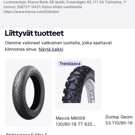
Luotonantaja: Klarna Bank AB (publ), Sveavägen 46, 111 34 Tukholma, Y-
tunnus: 556737-0431. Katso ehdot osoitteesta
https://www.klarna.com/fi/ehdot/
.
Liittyvät tuotteet
Olemme valinneet valikoiman tuotteita, jotka saattavat 
kiinnostaa sinua.
Näytä kaikki
Trendaava
Dunlop Geoma
Maxxis M6006
53 110/90-19
120/80-18 TT 62S
Rear Wheel
Bridgestone E-Max F