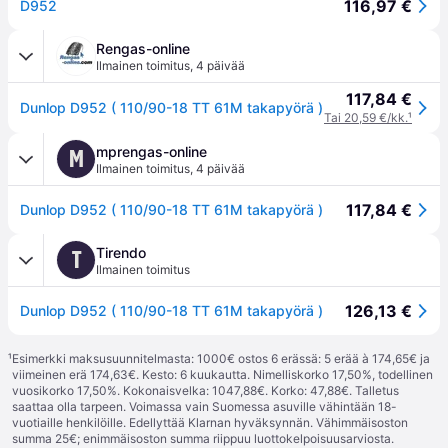
116,97 €
D952
Rengas-online
Ilmainen toimitus
,
4 päivää
117,84 €
Dunlop D952 ( 110/90-18 TT 61M takapyörä )
Tai 20,59 €/kk.
¹
mprengas-online
M
Ilmainen toimitus
,
4 päivää
117,84 €
Dunlop D952 ( 110/90-18 TT 61M takapyörä )
Tirendo
T
Ilmainen toimitus
126,13 €
Dunlop D952 ( 110/90-18 TT 61M takapyörä )
¹
Esimerkki maksusuunnitelmasta: 1000€ ostos 6 erässä: 5 erää à 174,65€ ja
viimeinen erä 174,63€. Kesto: 6 kuukautta. Nimelliskorko 17,50%, todellinen
vuosikorko 17,50%. Kokonaisvelka: 1047,88€. Korko: 47,88€. Talletus
saattaa olla tarpeen. Voimassa vain Suomessa asuville vähintään 18-
vuotiaille henkilöille. Edellyttää Klarnan hyväksynnän. Vähimmäisoston
summa 25€; enimmäisoston summa riippuu luottokelpoisuusarviosta.