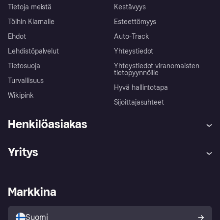
Tietoja meistä
Kestävyys
Töihin Klarnalle
Esteettömyys
Ehdot
Auto-Track
Lehdistöpalvelut
Yhteystiedot
Tietosuoja
Yhteystiedot viranomaisten
tietopyynnöille
Turvallisuus
Hyvä hallintotapa
Wikipink
Sijoittajasuhteet
Henkilöasiakas
Ohje
Reklamaatiot
Yritys
Kirjaudu sisään
Shoppaile turvallisesti Klarnalla
Kauppiastuki
Kehittäjät
Klarna app
Yksityisyysasetukset
Kirjaudu sisään yrityksenä
Operatiivinen tila
Markkina
Tutustu kauppoihin
Peruutusoikeutesi
Myy Klarnalla
Kumppanit ja integraatiot
Ostajan turva
Suomi