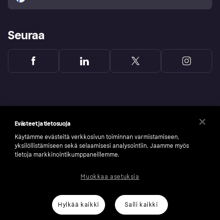
Seuraa
Evästeet ja tietosuoja
Käytämme evästeitä verkkosivun toiminnan varmistamiseen,
yksilöllistämiseen sekä selaamisesi analysointiin. Jaamme myös
tietoja markkinointikumppaneillemme.
Muokkaa asetuksia
Copyright © 2005-2026 Klarna Bank AB (publ). Headquarters: Stockholm, Sweden. All
rights reserved. Klarna Bank AB (publ). Sveavägen 46, 111 34 Stockholm. Organization
number: 556737-0431
Hylkää kaikki
Salli kaikki
Klarnan evästeseloste
Klarna.com