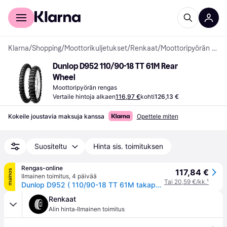
Kuluttajille
Yrityksille
Klarna
/
Shopping
/
Moottorikuljetukset
/
Renkaat
/
Moottoripyörän renkaat
Dunlop D952 110/90-18 TT 61M Rear 
Wheel
Moottoripyörän rengas
Vertaile hintoja alkaen
116,97 €
kohti
126,13 €
Kokeile joustavia maksuja kanssa
Opettele miten
Suositeltu
Hinta sis. toimituksen
Rengas-online
117,84 €
mainos
Ilmainen toimitus
,
4 päivää
Tai 20,59 €/kk.
¹
Dunlop D952 ( 110/90-18 TT 61M takapyörä )
Renkaat
·
Alin hinta
Ilmainen toimitus