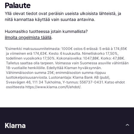
Palaute
Yllä olevat tiedot ovat peräisin useista ulkoisista lähteistä, ja 
niitä kannattaa käyttää vain suuntaa antavina.

Huomasitko tuotteessa jotain kummallista? 
ilmoita ongelmista täällä
.
¹
Esimerkki maksusuunnitelmasta: 1000€ ostos 6 erässä: 5 erää à 174,65€
ja viimeinen erä 174,63€. Kesto: 6 kuukautta. Nimelliskorko 17,50%,
todellinen vuosikorko 17,50%. Kokonaisvelka: 1047,88€. Korko: 47,88€.
Talletus saattaa olla tarpeen. Voimassa vain Suomessa asuville vähintään
18-vuotiaille henkilöille. Edellyttää Klarnan hyväksynnän.
Vähimmäisoston summa 25€; enimmäisoston summa riippuu
luottokelpoisuusarviosta. Luotonantaja: Klarna Bank AB (publ),
Sveavägen 46, 111 34 Tukholma, Y-tunnus: 556737-0431. Katso ehdot
osoitteesta
https://www.klarna.com/fi/ehdot/
.
Klarna