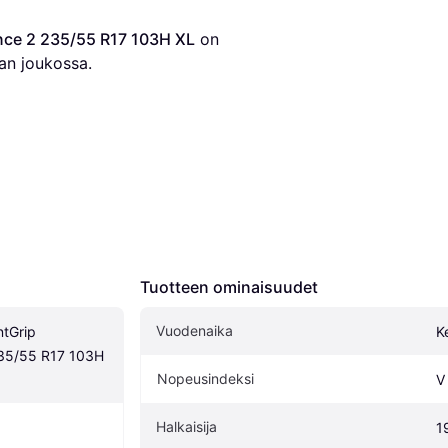
nce 2 235/55 R17 103H XL
 on 
an joukossa.
Tuotteen ominaisuudet
Vuodenaika
tGrip 
K
35/55 R17 103H 
Nopeusindeksi
V
Halkaisija
1