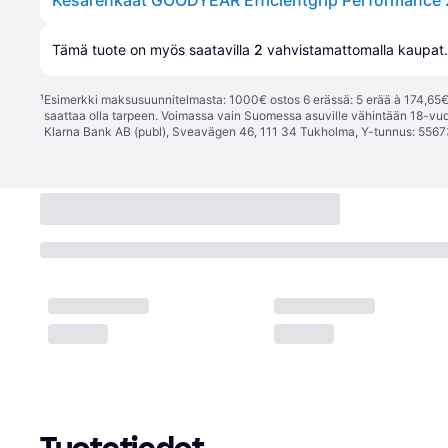
Tämä tuote on myös saatavilla 
2
 vahvistamattomalla 
kaupat
.
¹
Esimerkki maksusuunnitelmasta: 1000€ ostos 6 erässä: 5 erää à 174,65€ 
saattaa olla tarpeen. Voimassa vain Suomessa asuville vähintään 18-vuo
Klarna Bank AB (publ), Sveavägen 46, 111 34 Tukholma, Y-tunnus: 5567