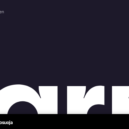
ten
tosuoja