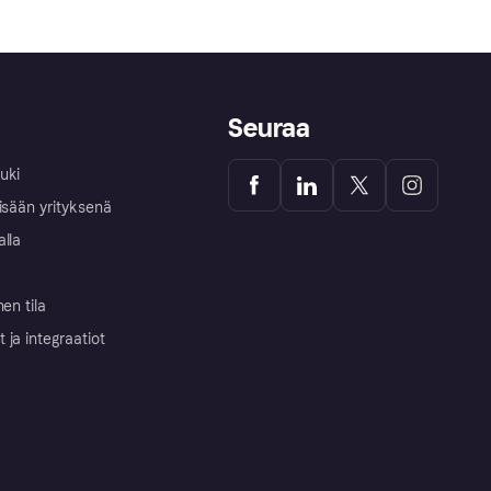
Seuraa
uki
isään yrityksenä
alla
nen tila
ja integraatiot