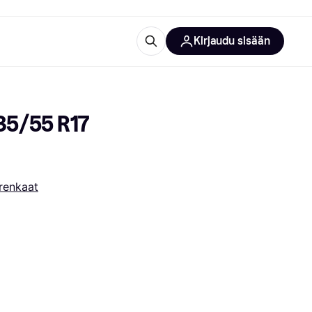
Kirjaudu sisään
totarvikkeet
rna?
5/55 R17 
renkaat
 kategoriat