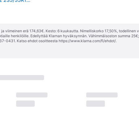
Kesärenkaat GOODYEAR Efficientgrip Performance 2 235/55R17 103H XL
ja viimeinen erä 174,63€. Kesto: 6 kuukautta. Nimelliskorko 17,50%, todellinen 
tiaille henkilöille. Edellyttää Klarnan hyväksynnän. Vähimmäisoston summa 25€
37-0431. Katso ehdot osoitteesta
https://www.klarna.com/fi/ehdot/
.