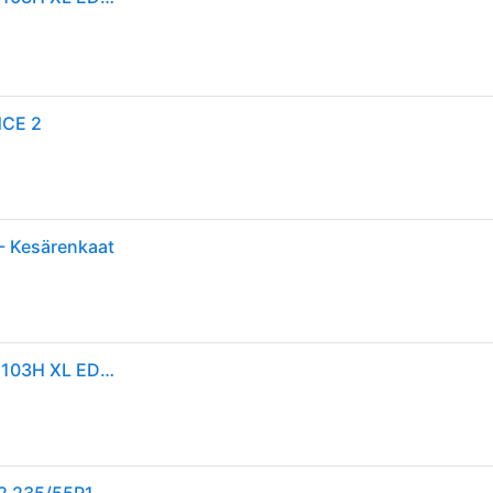
NCE 2
- Kesärenkaat
Goodyear EfficientGrip Performance 2 ( 235/55 R17 103H XL EDR )