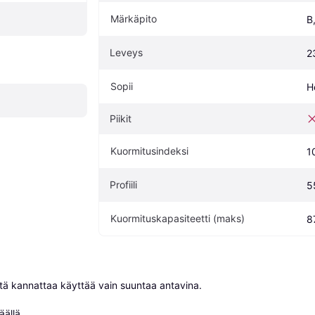
Märkäpito
B
Leveys
2
Sopii
H
Piikit
Kuormitusindeksi
1
Profiili
5
Kuormituskapasiteetti (maks)
8
niitä kannattaa käyttää vain suuntaa antavina.

äällä
.