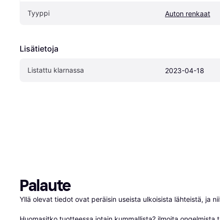
Tyyppi
Auton renkaat
Lisätietoja
Listattu klarnassa
2023-04-18
Palaute
Yllä olevat tiedot ovat peräisin useista ulkoisista lähteistä, ja 
Huomasitko tuotteessa jotain kummallista? 
ilmoita ongelmista t