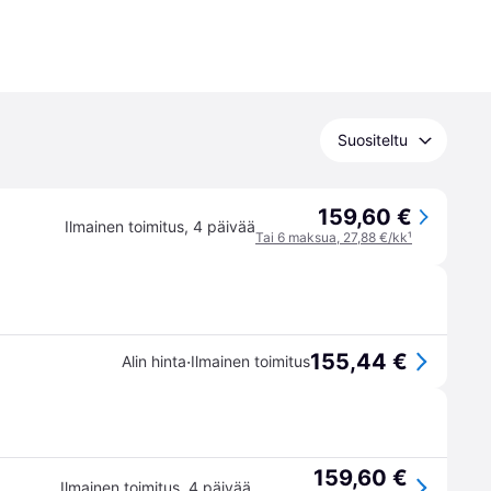
Suositeltu
159,60 €
Ilmainen toimitus
,
4 päivää
Tai 6 maksua, 27,88 €/kk
¹
155,44 €
·
Alin hinta
Ilmainen toimitus
159,60 €
Ilmainen toimitus
,
4 päivää