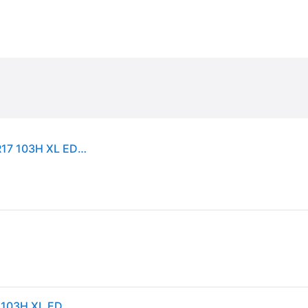
Goodyear EfficientGrip Performance 2 ( 235/55 R17 103H XL EDR )
Goodyear EfficientGrip Performance 2 ( 235/55 R17 103H XL EDR )