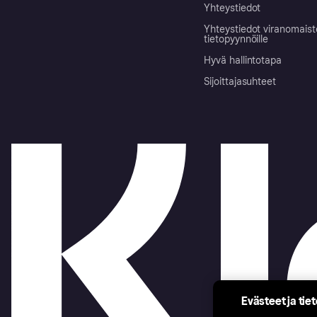
Yhteystiedot
Yhteystiedot viranomais
tietopyynnöille
Hyvä hallintotapa
Sijoittajasuhteet
Evästeet ja tie