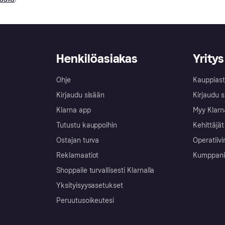
Henkilöasiakas
Yritys
Ohje
Kauppiast
Kirjaudu sisään
Kirjaudu s
Klarna app
Myy Klarn
Tutustu kauppoihin
Kehittäjät
Ostajan turva
Operatiivi
Reklamaatiot
Kumppanit 
Shoppaile turvallisesti Klarnalla
Yksityisyysasetukset
Peruutusoikeutesi