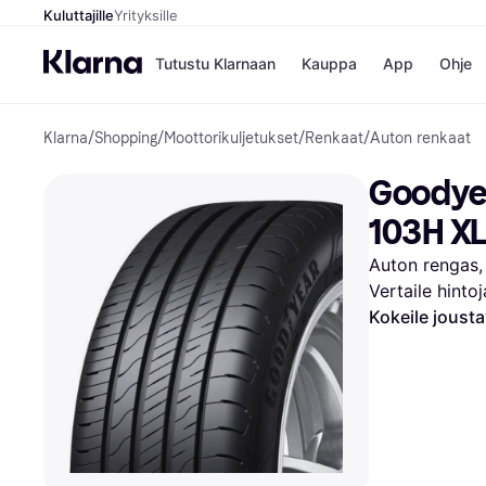
Kuluttajille
Yrityksille
Tutustu Klarnaan
Kauppa
App
Ohje
Klarna
/
Shopping
/
Moottorikuljetukset
/
Renkaat
/
Auton renkaat
Kaupat
Ma
Booking.
Mak
Goodyea
Gigantti
Mak
H&M
Mak
103H X
Peten Koi
kul
Wolt
Mak
Auton rengas, 
Rah
Vertaile hinto
Mob
Kokeile joust
Kauppahakem