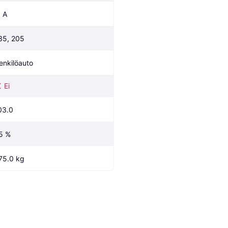
, A
35, 205
enkilöauto
Ei
03.0
5 %
75.0 kg