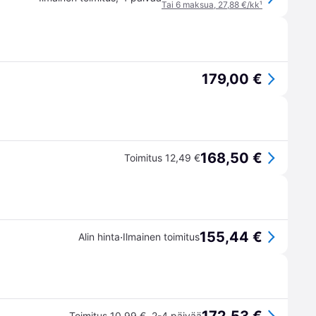
Tai 6 maksua, 27,88 €/kk
¹
179,00 €
168,50 €
Toimitus 12,49 €
155,44 €
·
Alin hinta
Ilmainen toimitus
Toimitus 10,99 €
,
2-4 päivää