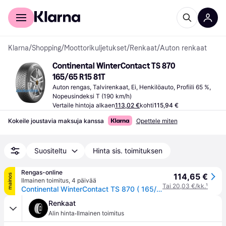
Kuluttajille
Yrityksille
Klarna
/
Shopping
/
Moottorikuljetukset
/
Renkaat
/
Auton renkaat
Continental WinterContact TS 870 
165/65 R15 81T
Auton rengas, Talvirenkaat, Ei, Henkilöauto, Profiili 65 %, 
Nopeusindeksi T (190 km/h)
Vertaile hintoja alkaen
113,02 €
kohti
115,94 €
Kokeile joustavia maksuja kanssa
Opettele miten
Suositeltu
Hinta sis. toimituksen
Rengas-online
114,65 €
mainos
Ilmainen toimitus
,
4 päivää
Tai 20,03 €/kk.
¹
Continental WinterContact TS 870 ( 165/65 R15 81T EVc )
Renkaat
·
Alin hinta
Ilmainen toimitus