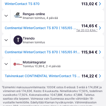
113,02 €
WinterContact TS 870
Rengas-online
Ilmainen toimitus
,
4 päivää
114,65 €
Continental WinterContact TS 870 ( 165/65 R15 81T EVc )
Tai 20,03 €/kk.
¹
Tirendo
T
Ilmainen toimitus
115,94 €
Continental WinterContact TS 870 ( 165/65 R15 81T EVc )
Motointegrator
Toimitus 10,99 €
,
2-4 päivää
114,22 €
Talvirenkaat CONTINENTAL WinterContact TS 870 165/65R15 81T
¹
Esimerkki maksusuunnitelmasta: 1000€ ostos 6 erässä: 5 erää à 174,65€ ja
viimeinen erä 174,63€. Kesto: 6 kuukautta. Nimelliskorko 17,50%, todellinen
vuosikorko 17,50%. Kokonaisvelka: 1047,88€. Korko: 47,88€. Talletus
saattaa olla tarpeen. Voimassa vain Suomessa asuville vähintään 18-
vuotiaille henkilöille. Edellyttää Klarnan hyväksynnän. Vähimmäisoston