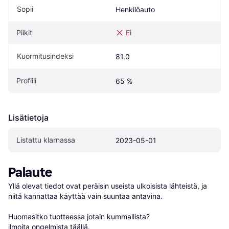
Sopii
Henkilöauto
Piikit
Ei
Kuormitusindeksi
81.0
Profiili
65 %
Lisätietoja
Listattu klarnassa
2023-05-01
Palaute
Yllä olevat tiedot ovat peräisin useista ulkoisista lähteistä, ja 
niitä kannattaa käyttää vain suuntaa antavina.

Huomasitko tuotteessa jotain kummallista? 
ilmoita ongelmista täällä
.