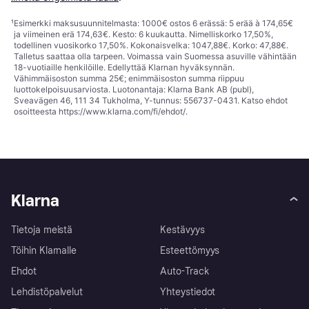
¹
Esimerkki maksusuunnitelmasta: 1000€ ostos 6 erässä: 5 erää à 174,65€
ja viimeinen erä 174,63€. Kesto: 6 kuukautta. Nimelliskorko 17,50%,
todellinen vuosikorko 17,50%. Kokonaisvelka: 1047,88€. Korko: 47,88€.
Talletus saattaa olla tarpeen. Voimassa vain Suomessa asuville vähintään
18-vuotiaille henkilöille. Edellyttää Klarnan hyväksynnän.
Vähimmäisoston summa 25€; enimmäisoston summa riippuu
luottokelpoisuusarviosta. Luotonantaja: Klarna Bank AB (publ),
Sveavägen 46, 111 34 Tukholma, Y-tunnus: 556737-0431. Katso ehdot
osoitteesta
https://www.klarna.com/fi/ehdot/
.
Klarna
Tietoja meistä
Kestävyys
Töihin Klarnalle
Esteettömyys
Ehdot
Auto-Track
Lehdistöpalvelut
Yhteystiedot