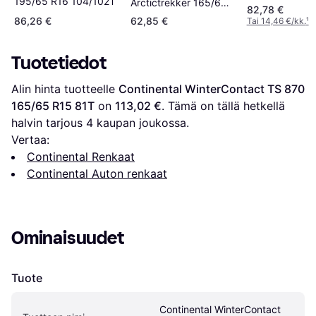
195/65 R16 104/102T
Arctictrekker 165/65
82,78 €
R 15 81T
86,26 €
62,85 €
Tai 14,46 €/kk.
¹
Tuotetiedot
Alin hinta tuotteelle 
Continental WinterContact TS 870 
165/65 R15 81T
 on 
113,02 €
. Tämä on tällä hetkellä 
halvin tarjous 
4
 kaupan joukossa.
Vertaa:
Continental Renkaat
Continental Auton renkaat
Ominaisuudet
Tuote
Continental WinterContact 