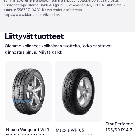
summa 25€; enimmäisoston summa riippuu luottokelpoisuusarviosta.
Luotonantaja: Klarna Bank AB (publ), Sveavägen 46, 111 34 Tukholma, Y-
tunnus: 556737-0431. Katso ehdot osoitteesta
https://www.klarna.com/fi/ehdot/
.
Liittyvät tuotteet
Olemme valinneet valikoiman tuotteita, jotka saattavat 
kiinnostaa sinua.
Näytä kaikki
Star Performer
Nexen Winguard WT1
165/60 R14 7
Maxxis WP-05