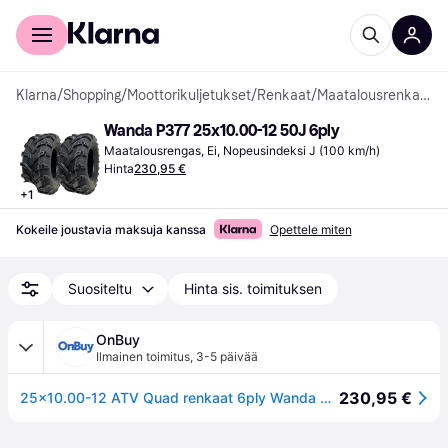
Kuluttajille
Yrityksille
Klarna
/
Shopping
/
Moottorikuljetukset
/
Renkaat
/
Maatalousrenkaat
Wanda P377 25x10.00-12 50J 6ply
Maatalousrengas, Ei, Nopeusindeksi J (100 km/h)
Hinta
230,95 €
+
1
Kokeile joustavia maksuja kanssa
Opettele miten
Suositeltu
Hinta sis. toimituksen
OnBuy
Ilmainen toimitus
,
3-5 päivää
230,95 €
25x10.00-12 ATV Quad renkaat 6ply Wanda P377 E-Marked Road Legal 50J (2 kpl)