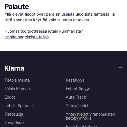
Palaute
Yllä olevat tiedot ovat peräisin useista ulkoisista lähteistä, ja 
niitä kannattaa käyttää vain suuntaa antavina.

Huomasitko tuotteessa jotain kummallista? 
ilmoita ongelmista täällä
.
Klarna
Tietoja meistä
Kestävyys
Töihin Klarnalle
Esteettömyys
Ehdot
Auto-Track
Lehdistöpalvelut
Yhteystiedot
Tietosuoja
Yhteystiedot viranomaisten
tietopyynnöille
Turvallisuus
Hyvä hallintotapa