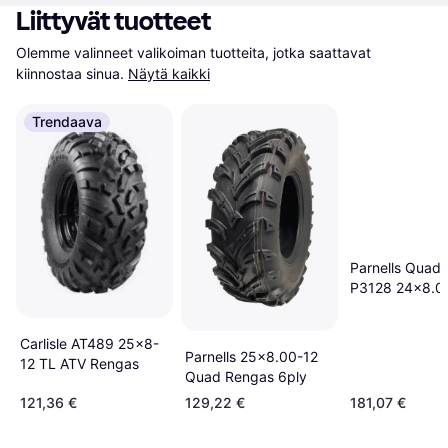
Liittyvät tuotteet
Olemme valinneet valikoiman tuotteita, jotka saattavat 
kiinnostaa sinua.
Näytä kaikki
Trendaava
Parnells Quad
P3128 24x8.0
Carlisle AT489 25x8-
Parnells 25x8.00-12
12 TL ATV Rengas
Quad Rengas 6ply
121,36 €
129,22 €
181,07 €