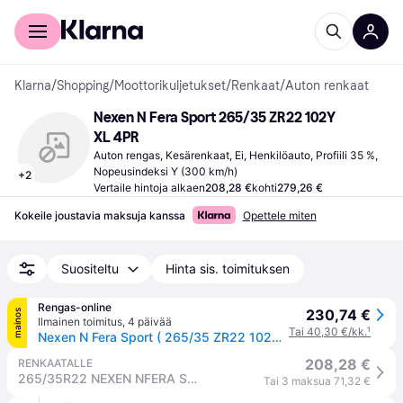
Kuluttajille
Yrityksille
Klarna
/
Shopping
/
Moottorikuljetukset
/
Renkaat
/
Auton renkaat
Nexen N Fera Sport 265/35 ZR22 102Y 
XL 4PR
Auton rengas, Kesärenkaat, Ei, Henkilöauto, Profiili 35 %, 
Nopeusindeksi Y (300 km/h)
+
2
Vertaile hintoja alkaen
208,28 €
kohti
279,26 €
Kokeile joustavia maksuja kanssa
Opettele miten
Suositeltu
Hinta sis. toimituksen
Rengas-online
230,74 €
mainos
Ilmainen toimitus
,
4 päivää
Tai 40,30 €/kk.
¹
Nexen N Fera Sport ( 265/35 ZR22 102Y XL 4PR RPB )
208,28 €
RENKAATALLE
265/35R22 NEXEN NFERA SPORT 102Y XL (EU)
Tai 3 maksua 71,32 €