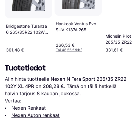
Hankook Ventus Evo
Bridgestone Turanza
SUV K137A 265
6 265/35R22 102W
35R22 102Y XL
Michelin Pilot 
XL
Kesärenkaat
265/35 ZR22 
266,53 €
301,48 €
331,61 €
Tai 46,55 €/kk.
¹
Tuotetiedot
Alin hinta tuotteelle 
Nexen N Fera Sport 265/35 ZR22 
102Y XL 4PR
 on 
208,28 €
. Tämä on tällä hetkellä 
halvin tarjous 
8
 kaupan joukossa.
Vertaa:
Nexen Renkaat
Nexen Auton renkaat