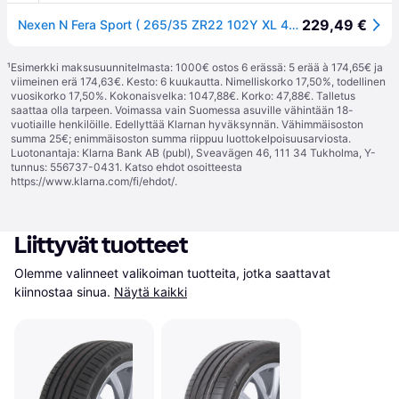
229,49 €
Nexen N Fera Sport ( 265/35 ZR22 102Y XL 4PR RPB )
¹
Esimerkki maksusuunnitelmasta: 1000€ ostos 6 erässä: 5 erää à 174,65€ ja
viimeinen erä 174,63€. Kesto: 6 kuukautta. Nimelliskorko 17,50%, todellinen
vuosikorko 17,50%. Kokonaisvelka: 1047,88€. Korko: 47,88€. Talletus
saattaa olla tarpeen. Voimassa vain Suomessa asuville vähintään 18-
vuotiaille henkilöille. Edellyttää Klarnan hyväksynnän. Vähimmäisoston
summa 25€; enimmäisoston summa riippuu luottokelpoisuusarviosta.
Luotonantaja: Klarna Bank AB (publ), Sveavägen 46, 111 34 Tukholma, Y-
tunnus: 556737-0431. Katso ehdot osoitteesta
https://www.klarna.com/fi/ehdot/
.
Liittyvät tuotteet
Olemme valinneet valikoiman tuotteita, jotka saattavat 
kiinnostaa sinua.
Näytä kaikki