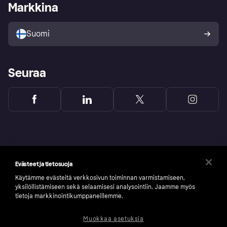
Kirjaudu sisään yrityksenä
Operatiivinen tila
Markkina
Tutustu kauppoihin
Peruutusoikeutesi
Myy Klarnalla
Kumppanit ja integraatiot
Ostajan turva
Suomi
Seuraa
Evästeet ja tietosuoja
Käytämme evästeitä verkkosivun toiminnan varmistamiseen,
yksilöllistämiseen sekä selaamisesi analysointiin. Jaamme myös
tietoja markkinointikumppaneillemme.
Muokkaa asetuksia