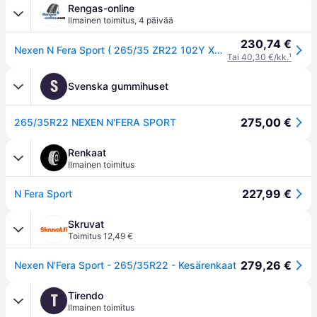
Rengas-online
Ilmainen toimitus
,
4 päivää
230,74 €
Nexen N Fera Sport ( 265/35 ZR22 102Y XL 4PR RPB )
Tai 40,30 €/kk.
¹
S
Svenska gummihuset
275,00 €
265/35R22 NEXEN N'FERA SPORT
Renkaat
Ilmainen toimitus
227,99 €
N Fera Sport
Skruvat
Toimitus 12,49 €
279,26 €
Nexen N'Fera Sport - 265/35R22 - Kesärenkaat
Tirendo
T
Ilmainen toimitus