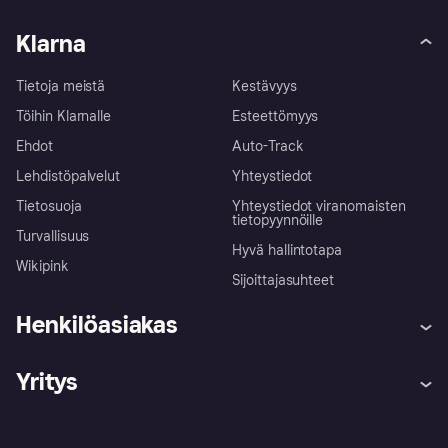
Klarna
Tietoja meistä
Kestävyys
Töihin Klarnalle
Esteettömyys
Ehdot
Auto-Track
Lehdistöpalvelut
Yhteystiedot
Tietosuoja
Yhteystiedot viranomaisten
tietopyynnöille
Turvallisuus
Hyvä hallintotapa
Wikipink
Sijoittajasuhteet
Henkilöasiakas
Ohje
Reklamaatiot
Yritys
Kirjaudu sisään
Shoppaile turvallisesti Klarnalla
Kauppiastuki
Kehittäjät
Klarna app
Yksityisyysasetukset