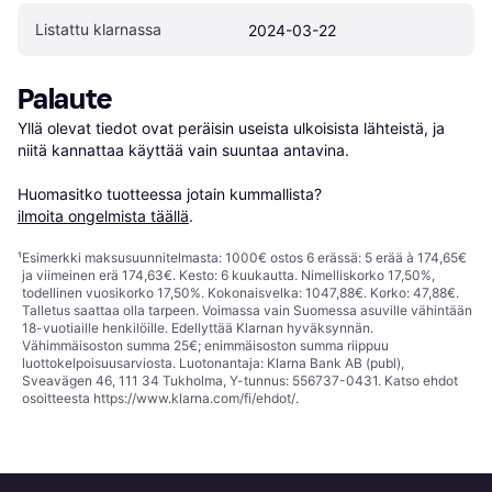
Listattu klarnassa
2024-03-22
Palaute
Yllä olevat tiedot ovat peräisin useista ulkoisista lähteistä, ja 
niitä kannattaa käyttää vain suuntaa antavina.

Huomasitko tuotteessa jotain kummallista? 
ilmoita ongelmista täällä
.
¹
Esimerkki maksusuunnitelmasta: 1000€ ostos 6 erässä: 5 erää à 174,65€
ja viimeinen erä 174,63€. Kesto: 6 kuukautta. Nimelliskorko 17,50%,
todellinen vuosikorko 17,50%. Kokonaisvelka: 1047,88€. Korko: 47,88€.
Talletus saattaa olla tarpeen. Voimassa vain Suomessa asuville vähintään
18-vuotiaille henkilöille. Edellyttää Klarnan hyväksynnän.
Vähimmäisoston summa 25€; enimmäisoston summa riippuu
luottokelpoisuusarviosta. Luotonantaja: Klarna Bank AB (publ),
Sveavägen 46, 111 34 Tukholma, Y-tunnus: 556737-0431. Katso ehdot
osoitteesta
https://www.klarna.com/fi/ehdot/
.