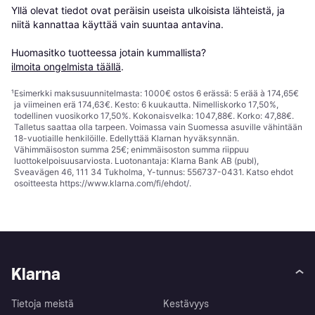
Yllä olevat tiedot ovat peräisin useista ulkoisista lähteistä, ja 
niitä kannattaa käyttää vain suuntaa antavina.

Huomasitko tuotteessa jotain kummallista? 
ilmoita ongelmista täällä
.
¹
Esimerkki maksusuunnitelmasta: 1000€ ostos 6 erässä: 5 erää à 174,65€
ja viimeinen erä 174,63€. Kesto: 6 kuukautta. Nimelliskorko 17,50%,
todellinen vuosikorko 17,50%. Kokonaisvelka: 1047,88€. Korko: 47,88€.
Talletus saattaa olla tarpeen. Voimassa vain Suomessa asuville vähintään
18-vuotiaille henkilöille. Edellyttää Klarnan hyväksynnän.
Vähimmäisoston summa 25€; enimmäisoston summa riippuu
luottokelpoisuusarviosta. Luotonantaja: Klarna Bank AB (publ),
Sveavägen 46, 111 34 Tukholma, Y-tunnus: 556737-0431. Katso ehdot
osoitteesta
https://www.klarna.com/fi/ehdot/
.
Klarna
Tietoja meistä
Kestävyys