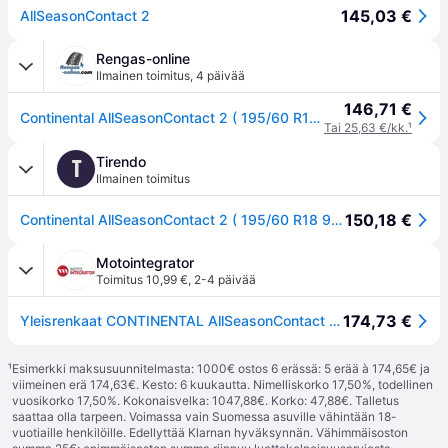
145,03 €
AllSeasonContact 2
Rengas-online
Ilmainen toimitus
,
4 päivää
146,71 €
Continental AllSeasonContact 2 ( 195/60 R18 96H XL EVc )
Tai 25,63 €/kk.
¹
Tirendo
T
Ilmainen toimitus
150,18 €
Continental AllSeasonContact 2 ( 195/60 R18 96H XL EVc )
Motointegrator
Toimitus 10,99 €
,
2-4 päivää
174,73 €
Yleisrenkaat CONTINENTAL AllSeasonContact 2 195/60R18 96H
¹
Esimerkki maksusuunnitelmasta: 1000€ ostos 6 erässä: 5 erää à 174,65€ ja
viimeinen erä 174,63€. Kesto: 6 kuukautta. Nimelliskorko 17,50%, todellinen
vuosikorko 17,50%. Kokonaisvelka: 1047,88€. Korko: 47,88€. Talletus
saattaa olla tarpeen. Voimassa vain Suomessa asuville vähintään 18-
vuotiaille henkilöille. Edellyttää Klarnan hyväksynnän. Vähimmäisoston