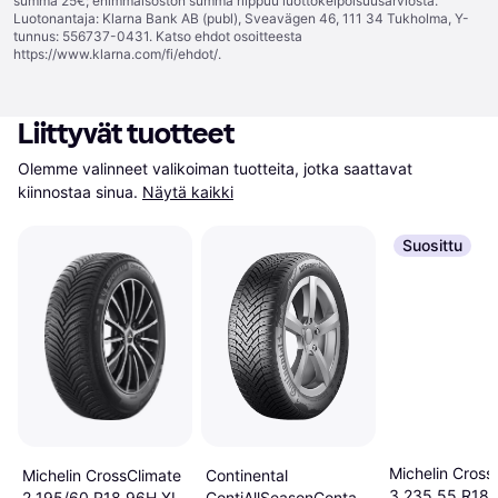
summa 25€; enimmäisoston summa riippuu luottokelpoisuusarviosta.
Luotonantaja: Klarna Bank AB (publ), Sveavägen 46, 111 34 Tukholma, Y-
tunnus: 556737-0431. Katso ehdot osoitteesta
https://www.klarna.com/fi/ehdot/
.
Liittyvät tuotteet
Olemme valinneet valikoiman tuotteita, jotka saattavat 
kiinnostaa sinua.
Näytä kaikki
Suosittu
Michelin Cross
Continental
Michelin CrossClimate
3 235 55 R18 
ContiAllSeasonContact
2 195/60 R18 96H XL