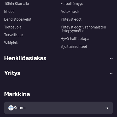
Töihin Klarnalle
Esteettömyys
Ehdot
Auto-Track
Lehdistöpalvelut
Yhteystiedot
Tietosuoja
Yhteystiedot viranomaisten
tietopyynnöille
Turvallisuus
Hyvä hallintotapa
Wikipink
Sijoittajasuhteet
Henkilöasiakas
Ohje
Reklamaatiot
Yritys
Kirjaudu sisään
Shoppaile turvallisesti Klarnalla
Kauppiastuki
Kehittäjät
Klarna app
Yksityisyysasetukset
Kirjaudu sisään yrityksenä
Operatiivinen tila
Markkina
Tutustu kauppoihin
Peruutusoikeutesi
Myy Klarnalla
Kumppanit ja integraatiot
Ostajan turva
Suomi