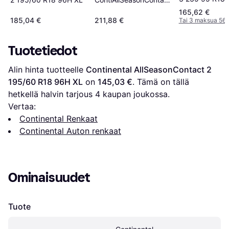
Tire
195/60 R18 96H XL
165,62 €
185,04 €
211,88 €
Tai 3 maksua 56,
Tuotetiedot
Alin hinta tuotteelle 
Continental AllSeasonContact 2 
195/60 R18 96H XL
 on 
145,03 €
. Tämä on tällä 
hetkellä halvin tarjous 
4
 kaupan joukossa.
Vertaa:
Continental Renkaat
Continental Auton renkaat
Ominaisuudet
Tuote