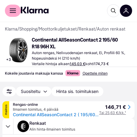
Kuluttajille
Yrityksille
Klarna
/
Shopping
/
Moottorikuljetukset
/
Renkaat
/
Auton renkaat
Continental AllSeasonContact 2 195/60 
R18 96H XL
Auton rengas, Nelivuodenajan renkaat, Ei, Profiili 60 %, 
Nopeusindeksi H (210 km/h)
+
3
Vertaile hintoja alkaen
145,03 €
kohti
174,73 €
Kokeile joustavia maksuja kanssa
Opettele miten
Suositeltu
Hinta sis. toimituksen
Rengas-online
146,71 €
mainos
Ilmainen toimitus
,
4 päivää
Tai 25,63 €/kk.
¹
Continental AllSeasonContact 2 ( 195/60 R18 96H XL EVc )
Renkaat
·
Alin hinta
Ilmainen toimitus