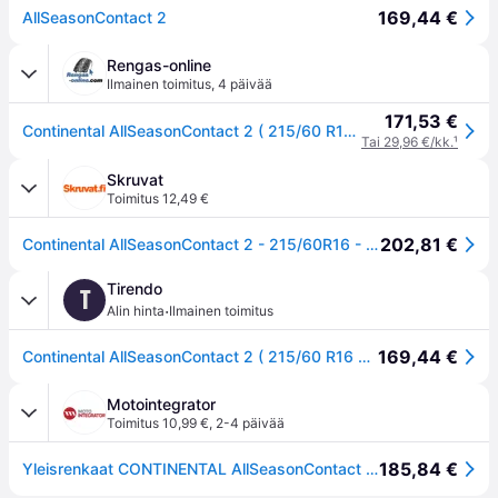
169,44 €
AllSeasonContact 2
Rengas-online
Ilmainen toimitus
,
4 päivää
171,53 €
Continental AllSeasonContact 2 ( 215/60 R16 99V XL EVc )
Tai 29,96 €/kk.
¹
Skruvat
Toimitus 12,49 €
202,81 €
Continental AllSeasonContact 2 - 215/60R16 - Kesärenkaat
Tirendo
T
·
Alin hinta
Ilmainen toimitus
169,44 €
Continental AllSeasonContact 2 ( 215/60 R16 99V XL EVc )
Motointegrator
Toimitus 10,99 €
,
2-4 päivää
185,84 €
Yleisrenkaat CONTINENTAL AllSeasonContact 2 215/60R16 99V XL