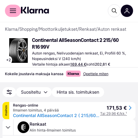
Kuluttajille
Yrityksille
Klarna
/
Shopping
/
Moottorikuljetukset
/
Renkaat
/
Auton renkaat
Continental AllSeasonContact 2 215/60 
R16 99V
Auton rengas, Nelivuodenajan renkaat, Ei, Profiili 60 %, 
Nopeusindeksi V (240 km/h)
+
2
Vertaile hintoja alkaen
169,44 €
kohti
202,81 €
Kokeile joustavia maksuja kanssa
Opettele miten
Suositeltu
Hinta sis. toimituksen
Rengas-online
171,53 €
mainos
Ilmainen toimitus
,
4 päivää
Tai 29,96 €/kk.
¹
Continental AllSeasonContact 2 ( 215/60 R16 99V XL EVc )
Renkaat
·
Alin hinta
Ilmainen toimitus