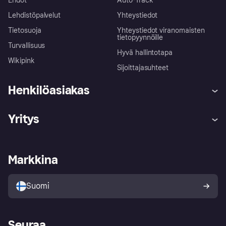
Ehdot
Auto-Track
Lehdistöpalvelut
Yhteystiedot
Tietosuoja
Yhteystiedot viranomaisten
tietopyynnöille
Turvallisuus
Hyvä hallintotapa
Wikipink
Sijoittajasuhteet
Henkilöasiakas
Ohje
Reklamaatiot
Yritys
Kirjaudu sisään
Shoppaile turvallisesti Klarnalla
Kauppiastuki
Kehittäjät
Klarna app
Yksityisyysasetukset
Kirjaudu sisään yrityksenä
Operatiivinen tila
Markkina
Tutustu kauppoihin
Peruutusoikeutesi
Myy Klarnalla
Kumppanit ja integraatiot
Ostajan turva
Suomi
Seuraa