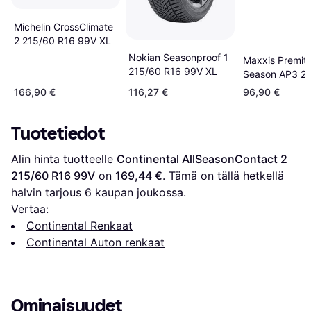
Michelin CrossClimate
2 215/60 R16 99V XL
Nokian Seasonproof 1
Maxxis Premitra
215/60 R16 99V XL
Season AP3 2
R16 99V XL
166,90 €
116,27 €
96,90 €
Tuotetiedot
Alin hinta tuotteelle 
Continental AllSeasonContact 2 
215/60 R16 99V
 on 
169,44 €
. Tämä on tällä hetkellä 
halvin tarjous 
6
 kaupan joukossa.
Vertaa:
Continental Renkaat
Continental Auton renkaat
Ominaisuudet