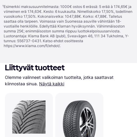
¹
Esimerkki maksusuunnitelmasta: 1000€ ostos 6 erässä: 5 erää à 174,65€ ja
viimeinen erä 174,63€. Kesto: 6 kuukautta. Nimelliskorko 17,50%, todellinen
vuosikorko 17,50%. Kokonaisvelka: 1047,88€. Korko: 47,88€. Talletus
saattaa olla tarpeen. Voimassa vain Suomessa asuville vähintään 18-
vuotiaille henkilöille. Edellyttää Klarnan hyväksynnän. Vähimmäisoston
summa 25€; enimmäisoston summa riippuu luottokelpoisuusarviosta.
Luotonantaja: Klarna Bank AB (publ), Sveavägen 46, 111 34 Tukholma, Y-
tunnus: 556737-0431. Katso ehdot osoitteesta
https://www.klarna.com/fi/ehdot/
.
Liittyvät tuotteet
Olemme valinneet valikoiman tuotteita, jotka saattavat 
kiinnostaa sinua.
Näytä kaikki