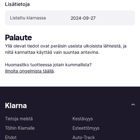
Lisätietoja
Listattu klarnassa
2024-09-27
Palaute
Yllä olevat tiedot ovat peräisin useista ulkoisista lähteistä, ja 
niitä kannattaa käyttää vain suuntaa antavina.

Huomasitko tuotteessa jotain kummallista? 
ilmoita ongelmista täällä
.
Klarna
Tietoja meistä
Kestävyys
Töihin Klarnalle
Esteettömyys
Ehdot
Auto-Track