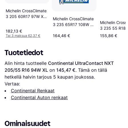
Michelin CrossClimate
3 205 60R17 97W XL
Michelin CrossClimate
Tire
Michelin Cross
3 235 65R17 108W XL
3 235 55 R18 
Kesärenkaat
182,13 €
Tire
164,46 €
155,86 €
Tai 3 maksua 62,37 €
Tuotetiedot
Alin hinta tuotteelle 
Continental UltraContact NXT 
205/55 R16 94W XL
 on 
145,47 €
. Tämä on tällä 
hetkellä halvin tarjous 
5
 kaupan joukossa.
Vertaa:
Continental Renkaat
Continental Auton renkaat
Ominaisuudet