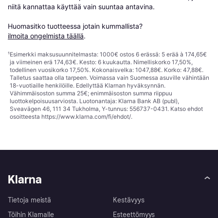
niitä kannattaa käyttää vain suuntaa antavina.

Huomasitko tuotteessa jotain kummallista? 
ilmoita ongelmista täällä
.
¹
Esimerkki maksusuunnitelmasta: 1000€ ostos 6 erässä: 5 erää à 174,65€
ja viimeinen erä 174,63€. Kesto: 6 kuukautta. Nimelliskorko 17,50%,
todellinen vuosikorko 17,50%. Kokonaisvelka: 1047,88€. Korko: 47,88€.
Talletus saattaa olla tarpeen. Voimassa vain Suomessa asuville vähintään
18-vuotiaille henkilöille. Edellyttää Klarnan hyväksynnän.
Vähimmäisoston summa 25€; enimmäisoston summa riippuu
luottokelpoisuusarviosta. Luotonantaja: Klarna Bank AB (publ),
Sveavägen 46, 111 34 Tukholma, Y-tunnus: 556737-0431. Katso ehdot
osoitteesta
https://www.klarna.com/fi/ehdot/
.
Klarna
Tietoja meistä
Kestävyys
Töihin Klarnalle
Esteettömyys