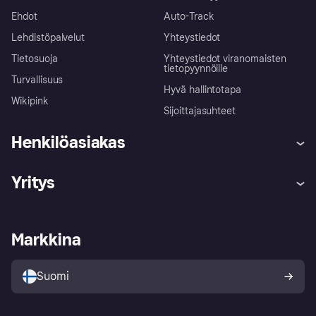
Ehdot
Auto-Track
Lehdistöpalvelut
Yhteystiedot
Tietosuoja
Yhteystiedot viranomaisten
tietopyynnöille
Turvallisuus
Hyvä hallintotapa
Wikipink
Sijoittajasuhteet
Henkilöasiakas
Ohje
Reklamaatiot
Yritys
Kirjaudu sisään
Shoppaile turvallisesti Klarnalla
Kauppiastuki
Kehittäjät
Klarna app
Yksityisyysasetukset
Kirjaudu sisään yrityksenä
Operatiivinen tila
Markkina
Tutustu kauppoihin
Peruutusoikeutesi
Myy Klarnalla
Kumppanit ja integraatiot
Ostajan turva
Suomi