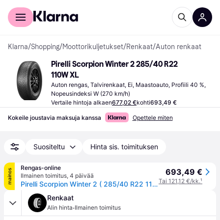
Kuluttajille
Yrityksille
Klarna
/
Shopping
/
Moottorikuljetukset
/
Renkaat
/
Auton renkaat
Pirelli Scorpion Winter 2 285/40 R22 
110W XL
Auton rengas, Talvirenkaat, Ei, Maastoauto, Profiili 40 %, 
Nopeusindeksi W (270 km/h)
Vertaile hintoja alkaen
677,02 €
kohti
693,49 €
Kokeile joustavia maksuja kanssa
Opettele miten
Suositeltu
Hinta sis. toimituksen
Rengas-online
693,49 €
mainos
Ilmainen toimitus
,
4 päivää
Tai 121,12 €/kk.
¹
Pirelli Scorpion Winter 2 ( 285/40 R22 110W XL Elect, L1 )
Renkaat
·
Alin hinta
Ilmainen toimitus