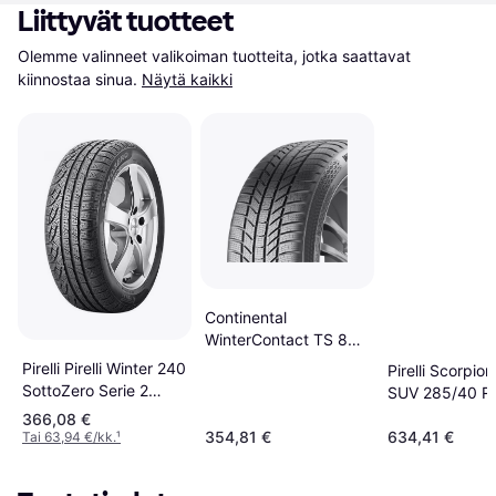
Liittyvät tuotteet
Olemme valinneet valikoiman tuotteita, jotka saattavat 
kiinnostaa sinua.
Näytä kaikki
Continental
WinterContact TS 870
P 285/35 R22 106V
Pirelli Pirelli Winter 240
Pirelli Scorpio
XL EVc
SottoZero Serie 2
SUV 285/40 R
285/40 R19 103V N0
110W XL
366,08 €
354,81 €
634,41 €
Tai 63,94 €/kk.
¹