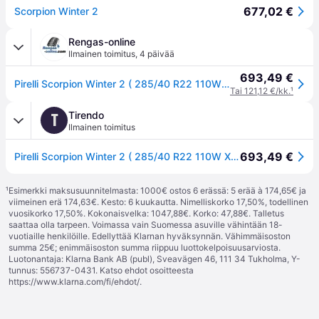
677,02 €
Scorpion Winter 2
Rengas-online
Ilmainen toimitus
,
4 päivää
693,49 €
Pirelli Scorpion Winter 2 ( 285/40 R22 110W XL Elect, L1 )
Tai 121,12 €/kk.
¹
Tirendo
T
Ilmainen toimitus
693,49 €
Pirelli Scorpion Winter 2 ( 285/40 R22 110W XL Elect, L1 )
¹
Esimerkki maksusuunnitelmasta: 1000€ ostos 6 erässä: 5 erää à 174,65€ ja
viimeinen erä 174,63€. Kesto: 6 kuukautta. Nimelliskorko 17,50%, todellinen
vuosikorko 17,50%. Kokonaisvelka: 1047,88€. Korko: 47,88€. Talletus
saattaa olla tarpeen. Voimassa vain Suomessa asuville vähintään 18-
vuotiaille henkilöille. Edellyttää Klarnan hyväksynnän. Vähimmäisoston
summa 25€; enimmäisoston summa riippuu luottokelpoisuusarviosta.
Luotonantaja: Klarna Bank AB (publ), Sveavägen 46, 111 34 Tukholma, Y-
tunnus: 556737-0431. Katso ehdot osoitteesta
https://www.klarna.com/fi/ehdot/
.