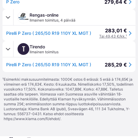
279,64 €
P Zero
Rengas-online
Ilmainen toimitus
,
4 päivää
283,01 €
Pirelli P Zero ( 265/50 R19 110Y XL MGT )
Tai 49,43 €/kk.
¹
Tirendo
T
Ilmainen toimitus
285,29 €
Pirelli P Zero ( 265/50 R19 110Y XL MGT )
¹
Esimerkki maksusuunnitelmasta: 1000€ ostos 6 erässä: 5 erää à 174,65€ ja
viimeinen erä 174,63€. Kesto: 6 kuukautta. Nimelliskorko 17,50%, todellinen
vuosikorko 17,50%. Kokonaisvelka: 1047,88€. Korko: 47,88€. Talletus
saattaa olla tarpeen. Voimassa vain Suomessa asuville vähintään 18-
vuotiaille henkilöille. Edellyttää Klarnan hyväksynnän. Vähimmäisoston
summa 25€; enimmäisoston summa riippuu luottokelpoisuusarviosta.
Luotonantaja: Klarna Bank AB (publ), Sveavägen 46, 111 34 Tukholma, Y-
tunnus: 556737-0431. Katso ehdot osoitteesta
https://www.klarna.com/fi/ehdot/
.