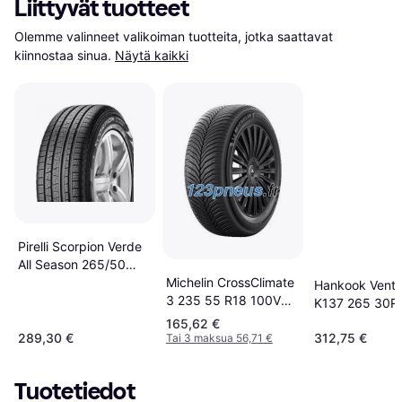
Liittyvät tuotteet
Olemme valinneet valikoiman tuotteita, jotka saattavat 
kiinnostaa sinua.
Näytä kaikki
Pirelli Scorpion Verde
All Season 265/50
Michelin CrossClimate
R19 110V XL N0
Hankook Ventu
3 235 55 R18 100V
K137 265 30R
Tire
Kesärenkaat
165,62 €
289,30 €
312,75 €
Tai 3 maksua 56,71 €
Tuotetiedot