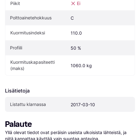
Piikit
Ei
Polttoainetehokkuus
C
Kuormitusindeksi
110.0
Profiili
50 %
Kuormituskapasiteetti 
1060.0 kg
(maks)
Lisätietoja
Listattu klarnassa
2017-03-10
Palaute
Yllä olevat tiedot ovat peräisin useista ulkoisista lähteistä, ja 
niitä kannattaa käyttää vain suuntaa antavina.
