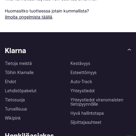
Huomasitko tuotteessa jotain kummallista? 
ilmoita ongelmista täällä
.
Klarna
Tietoja meistä
Kestävyys
Töihin Klarnalle
Esteettömyys
Ehdot
Auto-Track
Lehdistöpalvelut
Yhteystiedot
Tietosuoja
Yhteystiedot viranomaisten
tietopyynnöille
Turvallisuus
Hyvä hallintotapa
Wikipink
Sijoittajasuhteet
Henkilöasiakas