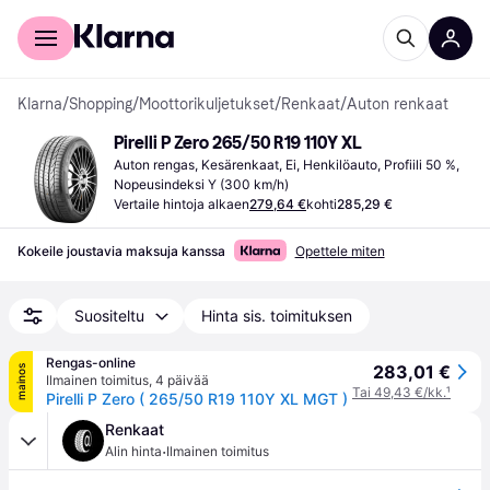
Kuluttajille
Yrityksille
Klarna
/
Shopping
/
Moottorikuljetukset
/
Renkaat
/
Auton renkaat
Pirelli P Zero 265/50 R19 110Y XL
Auton rengas, Kesärenkaat, Ei, Henkilöauto, Profiili 50 %, 
Nopeusindeksi Y (300 km/h)
Vertaile hintoja alkaen
279,64 €
kohti
285,29 €
Kokeile joustavia maksuja kanssa
Opettele miten
Suositeltu
Hinta sis. toimituksen
Rengas-online
283,01 €
mainos
Ilmainen toimitus
,
4 päivää
Tai 49,43 €/kk.
¹
Pirelli P Zero ( 265/50 R19 110Y XL MGT )
Renkaat
·
Alin hinta
Ilmainen toimitus